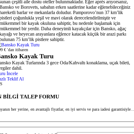
sunan çeşitli aile dostu oteller bulunmaktadır. Eğer après arıyorsanız,
Bansko ve Borovets, sabahın erken saatlerine kadar eğlenebileceğiniz
hareketli barlar ve mekanlarla doludur. Pamporovo’nun 37 km’lik
pistleri çoğunlukla yeşil ve mavi olarak derecelendirilmiştir ve
mükemmel bir kayak okuluna sahiptir, bu nedenle başlamak için
mükemmel bir yerdir. Daha deneyimli kayakçılar için Bansko, ağaç
kayağı ve heyecan arayanlara eğlence katacak küçük bir arazi parkı
bulunan 75 km’lik pistlere sahiptir.
9 € 'dan itibaren
ansko Kayak Turu
ansko Kayak Turlarında 3 gece Oda/Kahvaltı konaklama, uçak bileti,
rgiler dahil.
uru İncele
ızlı Teklif Al
S
 BİLGİ TALEP FORMU
anın her yerine, en avantajlı fiyatlar, en iyi servis ve para iadesi garantisiyle...