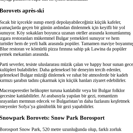
Borovets après-ski
Sıcak bir içecekle ısınıp enerji depolayabileceğiniz küçük kafeler,
yamaçlarda geçen bir günün ardından dinlenmek için keyifli bir yol
sunuyor. Köy sokakları boyunca uzanan oteller arasında konumlanmış
ızgara restoranları mükemmel Bulgar yemekleri sunuyor ve hem
turistler hem de yerli halk arasında popüler. Tamamen maviye boyanmı
Blue restoran ve kömürlü pizza fırınına sahip şık Lawina da popüler
yemek mekanları arasında.
Parti severler, tesiste uluslararası müzik çalan ve happy hour sunan gec
kulüpleri bulabilirler. Daha geleneksel bir deneyim tercih edenler,
geleneksel Bulgar müziği dinlemek ve rahat bir atmosferde bir kadeh
kırmızı şarabın tadını çıkarmak için küçük hanları ziyaret edebilirler.
Maceraperestler helikopter turuna katılabilir veya bir Bulgar folklor
gecesine katılabilirler. At arabasıyla yapılan bir gezi, romantizm
arayanları memnun edecek ve Bulgaristan’ın daha fazlasını keşfetmek
isteyenler Sofya’ya günübirlik bir gezi yapabilirler.
Snowpark Borovets: Snow Park Borosport
Borosport Snow Park, 520 metre uzunluğunda olup, farklı zorluk