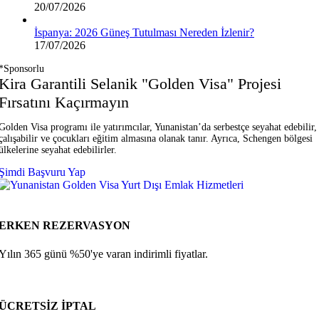
20/07/2026
İspanya: 2026 Güneş Tutulması Nereden İzlenir?
17/07/2026
*Sponsorlu
Kira Garantili Selanik "Golden Visa" Projesi
Fırsatını Kaçırmayın
Golden Visa programı ile yatırımcılar, Yunanistan’da serbestçe seyahat edebilir,
çalışabilir ve çocukları eğitim almasına olanak tanır. Ayrıca, Schengen bölgesi
ülkelerine seyahat edebilirler.
Şimdi Başvuru Yap
ERKEN REZERVASYON
Yılın 365 günü %50'ye varan indirimli fiyatlar.
ÜCRETSİZ İPTAL