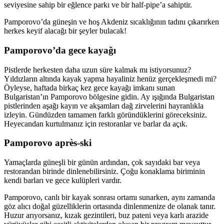
seviyesine sahip bir eğlence parkı ve bir half-pipe’a sahiptir.
Pamporovo’da güneşin ve hoş Akdeniz sıcaklığının tadını çıkarırken
herkes keyif alacağı bir şeyler bulacak!
Pamporovo’da gece kayağı
Pistlerde herkesten daha uzun süre kalmak mı istiyorsunuz?
Yıldızların altında kayak yapma hayaliniz henüz gerçekleşmedi mi?
Öyleyse, haftada birkaç kez gece kayağı imkanı sunan
Bulgaristan’ın Pamporovo bölgesine gidin. Ay ışığında Bulgaristan
pistlerinden aşağı kayın ve akşamları dağ zirvelerini hayranlıkla
izleyin. Gündüzden tamamen farklı göründüklerini göreceksiniz.
Heyecandan kurtulmanız için restoranlar ve barlar da açık.
Pamporovo après-ski
Yamaçlarda güneşli bir günün ardından, çok sayıdaki bar veya
restorandan birinde dinlenebilirsiniz. Çoğu konaklama biriminin
kendi barları ve gece kulüpleri vardır.
Pamporovo, canlı bir kayak sonrası ortamı sunarken, aynı zamanda
göz alıcı doğal güzelliklerin ortasında dinlenmenize de olanak tanır.
Huzur arıyorsanız, kızak gezintileri, buz pateni veya karlı arazide