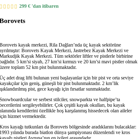
299
€
'dan itibaren
Borovets
Borovets kayak merkezi, Rila Dağları’nda üç kayak sektörüne
ayrılmıştır: Borovets Kayak Merkezi, Jastrebez Kayak Merkezi ve
Markudjik Kayak Merkezi. Tüm sektörler liftler ve pistlerle birbirine
bağlıdır. 5 km’si siyah, 27 km’si kırmızı ve 20 km’si mavi pistler olmak
üzere toplam 52 km pist bulunmaktadır.
Üç adet drag lifti bulunan yeni başlayanlar için bir pist ve orta seviye
kayakçılar için geniş, güneşli bir pist bulunmaktadır. 2 km’lik
ışıklandırılmış pist, gece kayağı için fırsatlar sunmaktadır.
Snowboardcular ve serbest stilciler, snowparkta ve halfpipe’ta
becerilerini sergileyebilirler. Çok çeşitli kayak okulları, bu kayak
alanında kendilerini özellikle hoş karşılanmış hissedecek olan aileler
için hizmet vermektedir.
Kros kayağı tutkunları da Borovets bölgesinde aradıklarını bulacaklar:
1993 yılında burada biatlon dünya şampiyonası düzenlendi ve kros
kayağı pistleri Avrupa’nın en iyileri arasındadır.