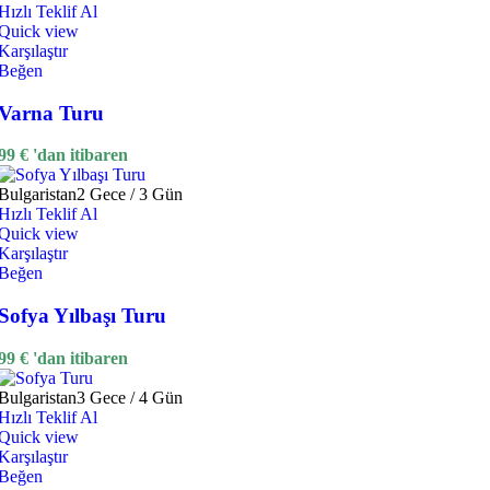
Hızlı Teklif Al
Quick view
Karşılaştır
Beğen
Varna Turu
99
€
'dan itibaren
Bulgaristan
2 Gece / 3 Gün
Hızlı Teklif Al
Quick view
Karşılaştır
Beğen
Sofya Yılbaşı Turu
99
€
'dan itibaren
Bulgaristan
3 Gece / 4 Gün
Hızlı Teklif Al
Quick view
Karşılaştır
Beğen