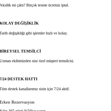
Aksilik mi çıktı? Birçok tesiste ücretsiz iptal.
KOLAY DEĞİŞİKLİK
Tarih değişikliği gibi işlemler hızlı ve kolay.
BİREYSEL TEMSİLCİ
Uzman ekibimizden size özel müşteri temsilcisi.
7/24 DESTEK HATTI
Tüm destek kanallarımız sizin için 7/24 aktif.
Erken Rezervasyon
Yılın 365 günü %50'ye varan