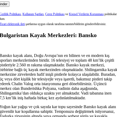
Gizlilik Politikası
,
Kullanım Şartları
,
Çerez Politikası
ve
Kişisel Verilerin Korunması
politikalar
dum.
Ticari elektronik ileti
şartlarına uygun olarak tarafıma tanıtım/bildirim gönderebilirsiniz.
Bulgaristan Kayak Merkezleri: Bansko
Bansko kayak alanı, Doğu Avrupa’nın en bilinen ve en modern kış
sporları merkezlerinden biridir. 16 telesiyej ve toplam 48 km’lik çeşitli
pistleriyle 2.560 m rakıma ulaşmaktadır. Bansko kayak merkezi,
birbirine bağlı üç kayak merkezinden oluşmaktadır. Shilingarnika kaya
merkezine zirvelerden hafif inişli pistlerle kolayca ulaşılabilir. Buradan,
üç veya dört kişilik bir telesiyejle veya işaretli, bakımsız pistleri takip
ederek Chalin Valog orta istasyonuna geri dönebilirsiniz. Üçüncü
merkez olan Bunderishka Polyana, vadinin daha aşağısında,
Shilingarnika’dan oldukça uzakta yer almaktadır. Vadi tabanına inen
7,5 km’lik iniş haftada birkaç kez aydınlatılmaktadır.
Yoğun kar yağışı ve çok sayıda kar topu sayesinde Bansko kayak alanı
güvenilir kar koşullarına sahiptir. Temponuzu değiştirmek istiyorsanız,
Todorka zirvesinin altında veya ormanda serbest sürüş ve kayakla