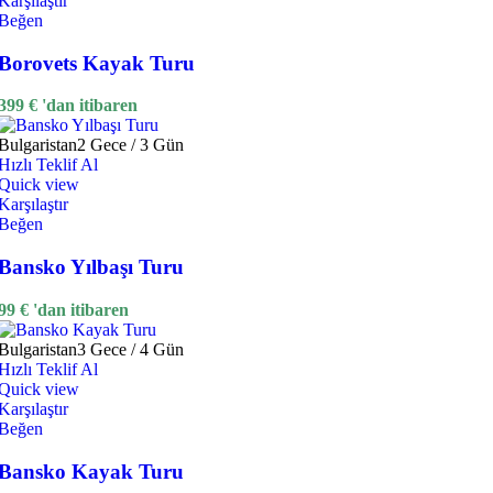
Karşılaştır
Beğen
Borovets Kayak Turu
399
€
'dan itibaren
Bulgaristan
2 Gece / 3 Gün
Hızlı Teklif Al
Quick view
Karşılaştır
Beğen
Bansko Yılbaşı Turu
99
€
'dan itibaren
Bulgaristan
3 Gece / 4 Gün
Hızlı Teklif Al
Quick view
Karşılaştır
Beğen
Bansko Kayak Turu