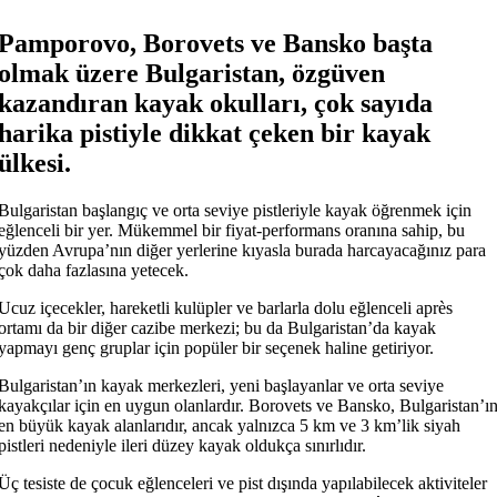
Pamporovo, Borovets ve Bansko başta
olmak üzere Bulgaristan, özgüven
kazandıran kayak okulları, çok sayıda
harika pistiyle dikkat çeken bir kayak
ülkesi.
Bulgaristan başlangıç ​​ve orta seviye pistleriyle kayak öğrenmek için
eğlenceli bir yer. Mükemmel bir fiyat-performans oranına sahip, bu
yüzden Avrupa’nın diğer yerlerine kıyasla burada harcayacağınız para
çok daha fazlasına yetecek.
Ucuz içecekler, hareketli kulüpler ve barlarla dolu eğlenceli après
ortamı da bir diğer cazibe merkezi; bu da Bulgaristan’da kayak
yapmayı genç gruplar için popüler bir seçenek haline getiriyor.
Bulgaristan’ın kayak merkezleri, yeni başlayanlar ve orta seviye
kayakçılar için en uygun olanlardır. Borovets ve Bansko, Bulgaristan’ı
en büyük kayak alanlarıdır, ancak yalnızca 5 km ve 3 km’lik siyah
pistleri nedeniyle ileri düzey kayak oldukça sınırlıdır.
Üç tesiste de çocuk eğlenceleri ve pist dışında yapılabilecek aktiviteler