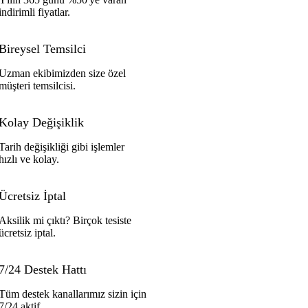
indirimli fiyatlar.
Bireysel Temsilci
Uzman ekibimizden size özel
müşteri temsilcisi.
Kolay Değişiklik
Tarih değişikliği gibi işlemler
hızlı ve kolay.
Ücretsiz İptal
Aksilik mi çıktı? Birçok tesiste
ücretsiz iptal.
7/24 Destek Hattı
Tüm destek kanallarımız sizin için
7/24 aktif.