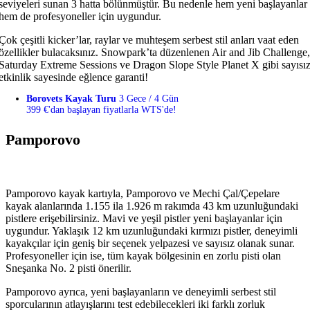
seviyeleri sunan 3 hatta bölünmüştür. Bu nedenle hem yeni başlayanlar
hem de profesyoneller için uygundur.
Çok çeşitli kicker’lar, raylar ve muhteşem serbest stil anları vaat eden
özellikler bulacaksınız. Snowpark’ta düzenlenen Air and Jib Challenge,
Saturday Extreme Sessions ve Dragon Slope Style Planet X gibi sayısı
etkinlik sayesinde eğlence garanti!
Borovets Kayak Turu
3 Gece / 4 Gün
399 €'dan başlayan fiyatlarla WTS'de!
Pamporovo
Pamporovo kayak kartıyla, Pamporovo ve Mechi Çal/Çepelare
kayak alanlarında 1.155 ila 1.926 m rakımda 43 km uzunluğundaki
pistlere erişebilirsiniz. Mavi ve yeşil pistler yeni başlayanlar için
uygundur. Yaklaşık 12 km uzunluğundaki kırmızı pistler, deneyimli
kayakçılar için geniş bir seçenek yelpazesi ve sayısız olanak sunar.
Profesyoneller için ise, tüm kayak bölgesinin en zorlu pisti olan
Sneşanka No. 2 pisti önerilir.
Pamporovo ayrıca, yeni başlayanların ve deneyimli serbest stil
sporcularının atlayışlarını test edebilecekleri iki farklı zorluk