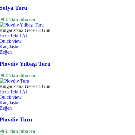
Sofya Turu
99
€
'dan itibaren
Bulgaristan
2 Gece / 3 Gün
Hızlı Teklif Al
Quick view
Karşılaştır
Beğen
Plovdiv Yılbaşı Turu
99
€
'dan itibaren
Bulgaristan
3 Gece / 4 Gün
Hızlı Teklif Al
Quick view
Karşılaştır
Beğen
Plovdiv Turu
99
€
'dan itibaren