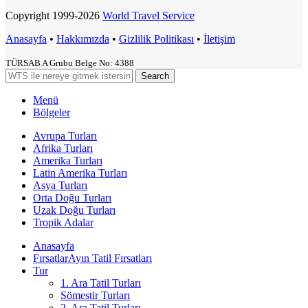
Copyright
1999-2026
World Travel Service
Anasayfa
•
Hakkımızda
•
Gizlilik Politikası
•
İletişim
TÜRSAB A Grubu Belge No: 4388
Search
Menü
Bölgeler
Avrupa Turları
Afrika Turları
Amerika Turları
Latin Amerika Turları
Asya Turları
Orta Doğu Turları
Uzak Doğu Turları
Tropik Adalar
Anasayfa
Fırsatlar
Ayın Tatil Fırsatları
Tur
1. Ara Tatil Turları
Sömestir Turları
2. Ara Tatil Turları