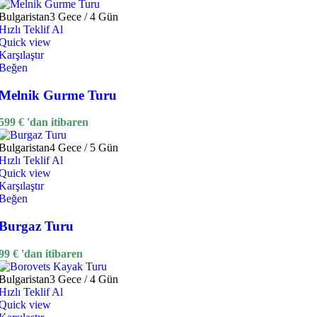
Bulgaristan
3 Gece / 4 Gün
Hızlı Teklif Al
Quick view
Karşılaştır
Beğen
Melnik Gurme Turu
599
€
'dan itibaren
Bulgaristan
4 Gece / 5 Gün
Hızlı Teklif Al
Quick view
Karşılaştır
Beğen
Burgaz Turu
99
€
'dan itibaren
Bulgaristan
3 Gece / 4 Gün
Hızlı Teklif Al
Quick view