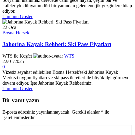
Sofya'nın inanılmaz derecede canlı gece hayatı, çeşitli bar ve
kafeleriyle dünyanın dört bir yanından gelen enerjik gezginlere hitap
ediyor.
Tümünü Göster
22
Oca
Bosna Hersek
Jahorina Kayak Rehberi: Ski Pass Fiyatları
WTS ile Keşfet
WTS
22/01/2025
0
Vizesiz seyahat edilebilen Bosna Hersek'teki Jahorina Kayak
Merkezi uygun fiyatları ve ski pass ücretleri ile büyük ilgi görmeye
devam ediyor. İşte Jahorina Kayak Rehberimiz;
Tümünü Göster
Bir yanıt yazın
E-posta adresiniz yayınlanmayacak.
Gerekli alanlar
*
ile
işaretlenmişlerdir