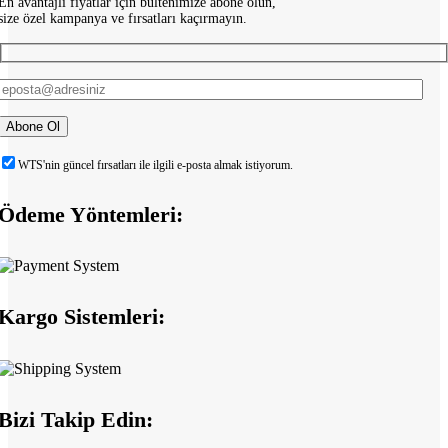
En avantajlı fiyatlar için bültenimize abone olun,
size özel kampanya ve fırsatları kaçırmayın.
WTS'nin güncel fırsatları ile ilgili e-posta almak istiyorum.
Ödeme Yöntemleri:
Kargo Sistemleri:
Bizi Takip Edin: