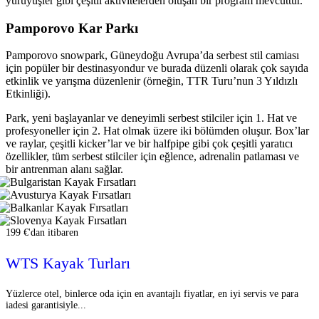
yürüyüşler gibi çeşitli aktivitelerden oluşan bir program mevcuttur.
Pamporovo Kar Parkı
Pamporovo snowpark, Güneydoğu Avrupa’da serbest stil camiası
için popüler bir destinasyondur ve burada düzenli olarak çok sayıda
etkinlik ve yarışma düzenlenir (örneğin, TTR Turu’nun 3 Yıldızlı
Etkinliği).
Park, yeni başlayanlar ve deneyimli serbest stilciler için 1. Hat ve
profesyoneller için 2. Hat olmak üzere iki bölümden oluşur. Box’lar
ve raylar, çeşitli kicker’lar ve bir halfpipe gibi çok çeşitli yaratıcı
özellikler, tüm serbest stilciler için eğlence, adrenalin patlaması ve
bir antrenman alanı sağlar.
199 €'dan itibaren
WTS Kayak Turları
Yüzlerce otel, binlerce oda için en avantajlı fiyatlar, en iyi servis ve para
iadesi garantisiyle...