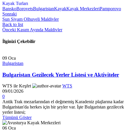
Kayak Turları
Bansko
Borovets
Bulgaristan
Kayak
Kayak Merkezleri
Pamporovo
Sonraki
Sun Siyam Olhuveli Maldivler
Back to list
Önceki
Kasım Ayında Maldivler
İlginizi Çekebilir
09
Oca
Bulgaristan
Bulgaristan Gezilecek Yerler Listesi ve Aktiviteler
WTS ile Keşfet
WTS
09/01/2026
0
Antik Trak mezarlarından el değmemiş Karadeniz plajlarına kadar
Bulgaristan'da herkes için bir şeyler var. İşte Bulgaristan gezilecek
yerler listesi;
Tümünü Göster
06
Oca