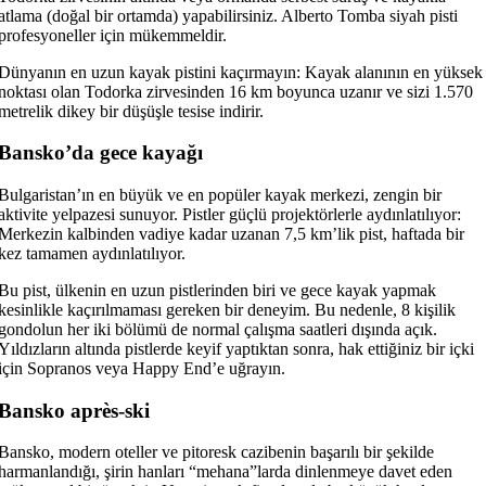
atlama (doğal bir ortamda) yapabilirsiniz. Alberto Tomba siyah pisti
profesyoneller için mükemmeldir.
Dünyanın en uzun kayak pistini kaçırmayın: Kayak alanının en yüksek
noktası olan Todorka zirvesinden 16 km boyunca uzanır ve sizi 1.570
metrelik dikey bir düşüşle tesise indirir.
Bansko’da gece kayağı
Bulgaristan’ın en büyük ve en popüler kayak merkezi, zengin bir
aktivite yelpazesi sunuyor. Pistler güçlü projektörlerle aydınlatılıyor:
Merkezin kalbinden vadiye kadar uzanan 7,5 km’lik pist, haftada bir
kez tamamen aydınlatılıyor.
Bu pist, ülkenin en uzun pistlerinden biri ve gece kayak yapmak
kesinlikle kaçırılmaması gereken bir deneyim. Bu nedenle, 8 kişilik
gondolun her iki bölümü de normal çalışma saatleri dışında açık.
Yıldızların altında pistlerde keyif yaptıktan sonra, hak ettiğiniz bir içki
için Sopranos veya Happy End’e uğrayın.
Bansko après-ski
Bansko, modern oteller ve pitoresk cazibenin başarılı bir şekilde
harmanlandığı, şirin hanları “mehana”larda dinlenmeye davet eden