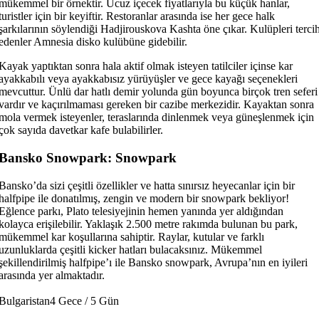
mükemmel bir örnektir. Ucuz içecek fiyatlarıyla bu küçük hanlar,
turistler için bir keyiftir. Restoranlar arasında ise her gece halk
şarkılarının söylendiği Hadjirouskova Kashta öne çıkar. Kulüpleri terci
edenler Amnesia disko kulübüne gidebilir.
Kayak yaptıktan sonra hala aktif olmak isteyen tatilciler içinse kar
ayakkabılı veya ayakkabısız yürüyüşler ve gece kayağı seçenekleri
mevcuttur. Ünlü dar hatlı demir yolunda gün boyunca birçok tren seferi
vardır ve kaçırılmaması gereken bir cazibe merkezidir. Kayaktan sonra
mola vermek isteyenler, teraslarında dinlenmek veya güneşlenmek için
çok sayıda davetkar kafe bulabilirler.
Bansko Snowpark: Snowpark
Bansko’da sizi çeşitli özellikler ve hatta sınırsız heyecanlar için bir
halfpipe ile donatılmış, zengin ve modern bir snowpark bekliyor!
Eğlence parkı, Plato telesiyejinin hemen yanında yer aldığından
kolayca erişilebilir. Yaklaşık 2.500 metre rakımda bulunan bu park,
mükemmel kar koşullarına sahiptir. Raylar, kutular ve farklı
uzunluklarda çeşitli kicker hatları bulacaksınız. Mükemmel
şekillendirilmiş halfpipe’ı ile Bansko snowpark, Avrupa’nın en iyileri
arasında yer almaktadır.
Bulgaristan
4 Gece / 5 Gün