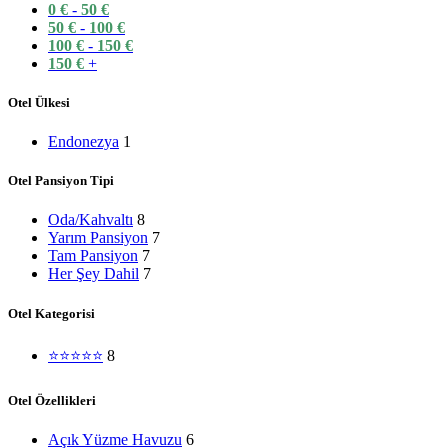
0
€
-
50
€
50
€
-
100
€
100
€
-
150
€
150
€
+
Otel Ülkesi
Endonezya
1
Otel Pansiyon Tipi
Oda/Kahvaltı
8
Yarım Pansiyon
7
Tam Pansiyon
7
Her Şey Dahil
7
Otel Kategorisi
⭐⭐⭐⭐⭐
8
Otel Özellikleri
Açık Yüzme Havuzu
6