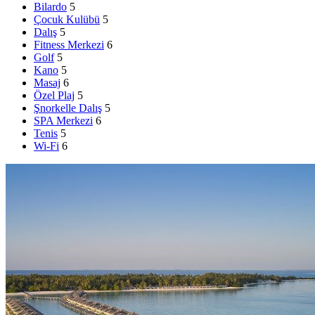
Bilardo
5
Çocuk Kulübü
5
Dalış
5
Fitness Merkezi
6
Golf
5
Kano
5
Masaj
6
Özel Plaj
5
Şnorkelle Dalış
5
SPA Merkezi
6
Tenis
5
Wi-Fi
6