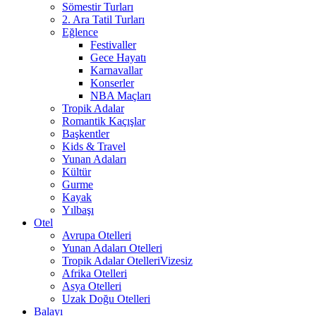
Sömestir Turları
2. Ara Tatil Turları
Eğlence
Festivaller
Gece Hayatı
Karnavallar
Konserler
NBA Maçları
Tropik Adalar
Romantik Kaçışlar
Başkentler
Kids & Travel
Yunan Adaları
Kültür
Gurme
Kayak
Yılbaşı
Otel
Avrupa Otelleri
Yunan Adaları Otelleri
Tropik Adalar Otelleri
Vizesiz
Afrika Otelleri
Asya Otelleri
Uzak Doğu Otelleri
Balayı