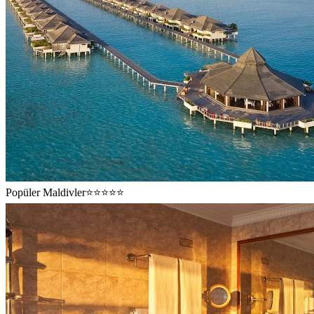
Popüler
Maldivler
⭐⭐⭐⭐⭐