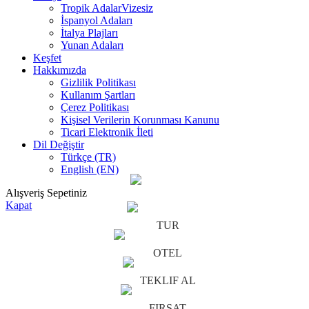
Tropik Adalar
Vizesiz
İspanyol Adaları
İtalya Plajları
Yunan Adaları
Keşfet
Hakkımızda
Gizlilik Politikası
Kullanım Şartları
Çerez Politikası
Kişisel Verilerin Korunması Kanunu
Ticari Elektronik İleti
Dil Değiştir
Türkçe (TR)
English (EN)
Alışveriş Sepetiniz
Kapat
TUR
OTEL
TEKLIF AL
FIRSAT