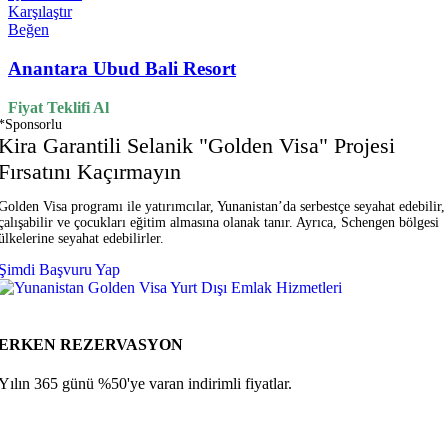
Karşılaştır
Beğen
Anantara Ubud Bali Resort
Fiyat Teklifi Al
*Sponsorlu
Kira Garantili Selanik "Golden Visa" Projesi
Fırsatını Kaçırmayın
Golden Visa programı ile yatırımcılar, Yunanistan’da serbestçe seyahat edebilir,
çalışabilir ve çocukları eğitim almasına olanak tanır. Ayrıca, Schengen bölgesi
ülkelerine seyahat edebilirler.
Şimdi Başvuru Yap
ERKEN REZERVASYON
Yılın 365 günü %50'ye varan indirimli fiyatlar.