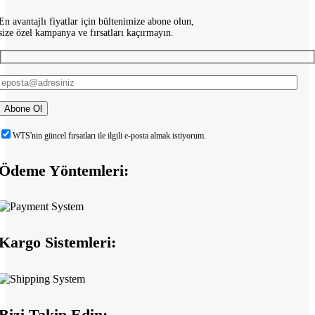
En avantajlı fiyatlar için bültenimize abone olun,
size özel kampanya ve fırsatları kaçırmayın.
WTS'nin güncel fırsatları ile ilgili e-posta almak istiyorum.
Ödeme Yöntemleri:
Kargo Sistemleri:
Bizi Takip Edin: