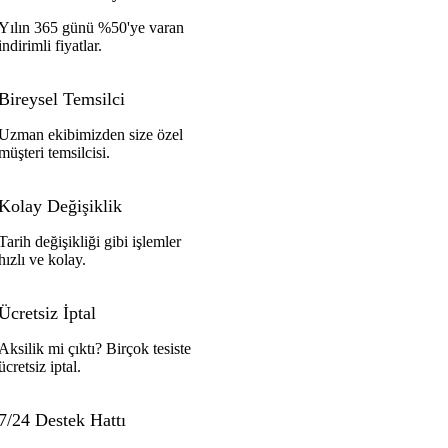
Yılın 365 günü %50'ye varan
indirimli fiyatlar.
Bireysel Temsilci
Uzman ekibimizden size özel
müşteri temsilcisi.
Kolay Değişiklik
Tarih değişikliği gibi işlemler
hızlı ve kolay.
Ücretsiz İptal
Aksilik mi çıktı? Birçok tesiste
ücretsiz iptal.
7/24 Destek Hattı