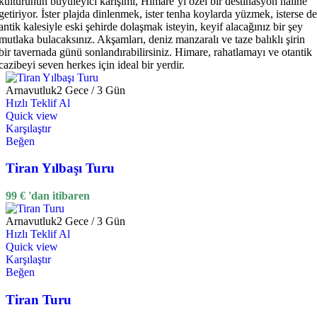
kültürünün büyüleyici karışımı, Himare’yi özel bir destinasyon haline
getiriyor. İster plajda dinlenmek, ister tenha koylarda yüzmek, isterse de
antik kalesiyle eski şehirde dolaşmak isteyin, keyif alacağınız bir şey
mutlaka bulacaksınız. Akşamları, deniz manzaralı ve taze balıklı şirin
bir tavernada günü sonlandırabilirsiniz. Himare, rahatlamayı ve otantik
cazibeyi seven herkes için ideal bir yerdir.
Arnavutluk
2 Gece / 3 Gün
Hızlı Teklif Al
Quick view
Karşılaştır
Beğen
Tiran Yılbaşı Turu
99
€
'dan itibaren
Arnavutluk
2 Gece / 3 Gün
Hızlı Teklif Al
Quick view
Karşılaştır
Beğen
Tiran Turu