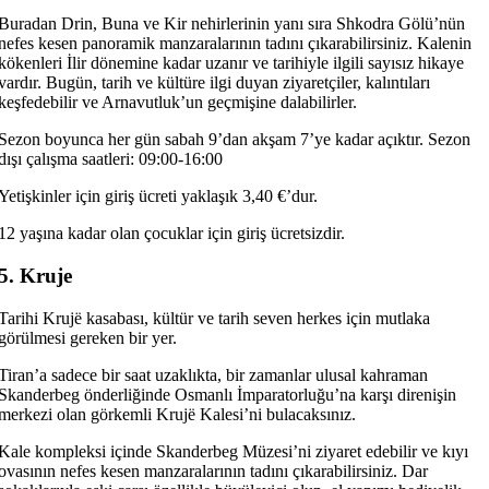
Buradan Drin, Buna ve Kir nehirlerinin yanı sıra Shkodra Gölü’nün
nefes kesen panoramik manzaralarının tadını çıkarabilirsiniz. Kalenin
kökenleri İlir dönemine kadar uzanır ve tarihiyle ilgili sayısız hikaye
vardır. Bugün, tarih ve kültüre ilgi duyan ziyaretçiler, kalıntıları
keşfedebilir ve Arnavutluk’un geçmişine dalabilirler.
Sezon boyunca her gün sabah 9’dan akşam 7’ye kadar açıktır. Sezon
dışı çalışma saatleri: 09:00-16:00
Yetişkinler için giriş ücreti yaklaşık 3,40 €’dur.
12 yaşına kadar olan çocuklar için giriş ücretsizdir.
5. Kruje
Tarihi Krujë kasabası, kültür ve tarih seven herkes için mutlaka
görülmesi gereken bir yer.
Tiran’a sadece bir saat uzaklıkta, bir zamanlar ulusal kahraman
Skanderbeg önderliğinde Osmanlı İmparatorluğu’na karşı direnişin
merkezi olan görkemli Krujë Kalesi’ni bulacaksınız.
Kale kompleksi içinde Skanderbeg Müzesi’ni ziyaret edebilir ve kıyı
ovasının nefes kesen manzaralarının tadını çıkarabilirsiniz. Dar