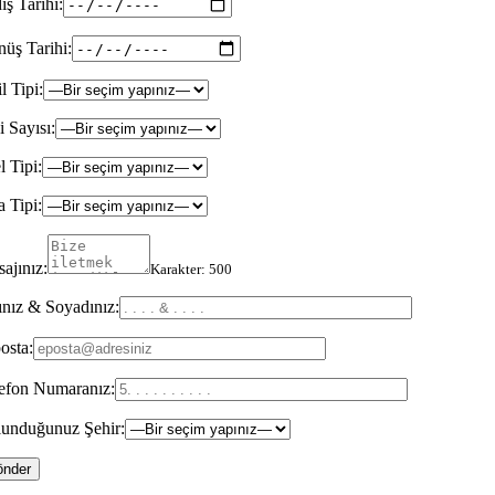
iş Tarihi:
üş Tarihi:
il Tipi:
i Sayısı:
l Tipi:
 Tipi:
ajınız:
Karakter:
500
nız & Soyadınız:
osta:
efon Numaranız:
unduğunuz Şehir: