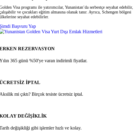
Golden Visa programı ile yatırımcılar, Yunanistan’da serbestçe seyahat edebilir,
çalışabilir ve çocukları eğitim almasına olanak tanır. Ayrıca, Schengen bölgesi
ülkelerine seyahat edebilirler.
Şimdi Başvuru Yap
ERKEN REZERVASYON
Yılın 365 günü %50'ye varan indirimli fiyatlar.
ÜCRETSİZ İPTAL
Aksilik mi çıktı? Birçok tesiste ücretsiz iptal.
KOLAY DEĞİŞİKLİK
Tarih değişikliği gibi işlemler hızlı ve kolay.