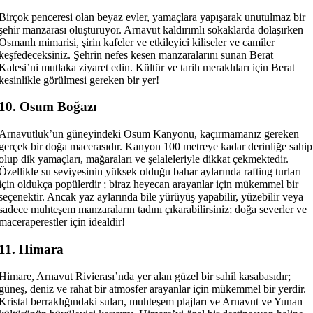
Birçok penceresi olan beyaz evler, yamaçlara yapışarak unutulmaz bir
şehir manzarası oluşturuyor. Arnavut kaldırımlı sokaklarda dolaşırken
Osmanlı mimarisi, şirin kafeler ve etkileyici kiliseler ve camiler
keşfedeceksiniz. Şehrin nefes kesen manzaralarını sunan Berat
Kalesi’ni mutlaka ziyaret edin. Kültür ve tarih meraklıları için Berat
kesinlikle görülmesi gereken bir yer!
10. Osum Boğazı
Arnavutluk’un güneyindeki Osum Kanyonu, kaçırmamanız gereken
gerçek bir doğa macerasıdır. Kanyon 100 metreye kadar derinliğe sahip
olup dik yamaçları, mağaraları ve şelaleleriyle dikkat çekmektedir.
Özellikle su seviyesinin yüksek olduğu bahar aylarında rafting turları
için oldukça popülerdir ; biraz heyecan arayanlar için mükemmel bir
seçenektir. Ancak yaz aylarında bile yürüyüş yapabilir, yüzebilir veya
sadece muhteşem manzaraların tadını çıkarabilirsiniz; doğa severler ve
maceraperestler için idealdir!
11. Himara
Himare, Arnavut Rivierası’nda yer alan güzel bir sahil kasabasıdır;
güneş, deniz ve rahat bir atmosfer arayanlar için mükemmel bir yerdir.
Kristal berraklığındaki suları, muhteşem plajları ve Arnavut ve Yunan