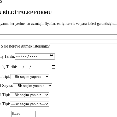
S
 BİLGİ TALEP FORMU
anın her yerine, en avantajlı fiyatlar, en iyi servis ve para iadesi garantisiyle...
 ile nereye gitmek istersiniz?
iş Tarihi:
üş Tarihi:
il Tipi:
i Sayısı:
l Tipi:
 Tipi: