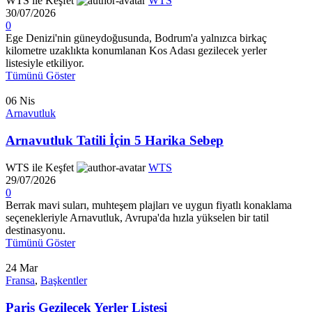
WTS ile Keşfet
WTS
30/07/2026
0
Ege Denizi'nin güneydoğusunda, Bodrum'a yalnızca birkaç
kilometre uzaklıkta konumlanan Kos Adası gezilecek yerler
listesiyle etkiliyor.
Tümünü Göster
06
Nis
Arnavutluk
Arnavutluk Tatili İçin 5 Harika Sebep
WTS ile Keşfet
WTS
29/07/2026
0
Berrak mavi suları, muhteşem plajları ve uygun fiyatlı konaklama
seçenekleriyle Arnavutluk, Avrupa'da hızla yükselen bir tatil
destinasyonu.
Tümünü Göster
24
Mar
Fransa
,
Başkentler
Paris Gezilecek Yerler Listesi