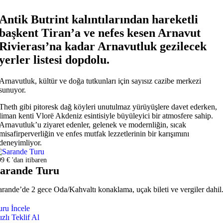
Antik Butrint kalıntılarından hareketli
başkent Tiran’a ve nefes kesen Arnavut
Rivierası’na kadar Arnavutluk gezilecek
yerler listesi dopdolu.
Arnavutluk, kültür ve doğa tutkunları için sayısız cazibe merkezi
sunuyor.
Theth gibi pitoresk dağ köyleri unutulmaz yürüyüşlere davet ederken,
liman kenti Vlorë Akdeniz esintisiyle büyüleyici bir atmosfere sahip.
Arnavutluk’u ziyaret edenler, gelenek ve modernliğin, sıcak
misafirperverliğin ve enfes mutfak lezzetlerinin bir karışımını
deneyimliyor.
9 € 'dan itibaren
arande Turu
arande’de 2 gece Oda/Kahvaltı konaklama, uçak bileti ve vergiler dahil
uru İncele
ızlı Teklif Al