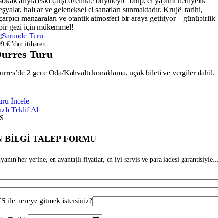
sokaklarıyla eski çarşı özellikle büyüleyici olup, el yapımı hediyelik
eşyalar, halılar ve geleneksel el sanatları sunmaktadır. Krujë, tarihi,
çarpıcı manzaraları ve otantik atmosferi bir araya getiriyor – günübirlik
bir gezi için mükemmel!
9 € 'dan itibaren
urres Turu
urres’de 2 gece Oda/Kahvaltı konaklama, uçak bileti ve vergiler dahil.
uru İncele
ızlı Teklif Al
S
 BİLGİ TALEP FORMU
anın her yerine, en avantajlı fiyatlar, en iyi servis ve para iadesi garantisiyle...
 ile nereye gitmek istersiniz?