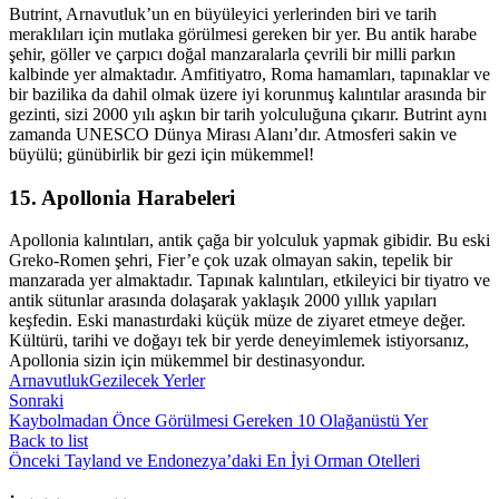
Butrint, Arnavutluk’un en büyüleyici yerlerinden biri ve tarih
meraklıları için mutlaka görülmesi gereken bir yer. Bu antik harabe
şehir, göller ve çarpıcı doğal manzaralarla çevrili bir milli parkın
kalbinde yer almaktadır. Amfitiyatro, Roma hamamları, tapınaklar ve
bir bazilika da dahil olmak üzere iyi korunmuş kalıntılar arasında bir
gezinti, sizi 2000 yılı aşkın bir tarih yolculuğuna çıkarır. Butrint aynı
zamanda UNESCO Dünya Mirası Alanı’dır. Atmosferi sakin ve
büyülü; günübirlik bir gezi için mükemmel!
15. Apollonia Harabeleri
Apollonia kalıntıları, antik çağa bir yolculuk yapmak gibidir. Bu eski
Greko-Romen şehri, Fier’e çok uzak olmayan sakin, tepelik bir
manzarada yer almaktadır. Tapınak kalıntıları, etkileyici bir tiyatro ve
antik sütunlar arasında dolaşarak yaklaşık 2000 yıllık yapıları
keşfedin. Eski manastırdaki küçük müze de ziyaret etmeye değer.
Kültürü, tarihi ve doğayı tek bir yerde deneyimlemek istiyorsanız,
Apollonia sizin için mükemmel bir destinasyondur.
Arnavutluk
Gezilecek Yerler
Sonraki
Kaybolmadan Önce Görülmesi Gereken 10 Olağanüstü Yer
Back to list
Önceki
Tayland ve Endonezya’daki En İyi Orman Otelleri