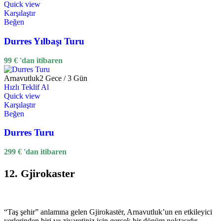
Quick view
Karşılaştır
Beğen
Durres Yılbaşı Turu
99
€
'dan itibaren
Arnavutluk
2 Gece / 3 Gün
Hızlı Teklif Al
Quick view
Karşılaştır
Beğen
Durres Turu
299
€
'dan itibaren
12. Gjirokaster
“Taş şehir” anlamına gelen Gjirokastër, Arnavutluk’un en etkileyici
yerlerinden biri ve ziyaretiniz için gerçek bir dönüm noktasıdır.