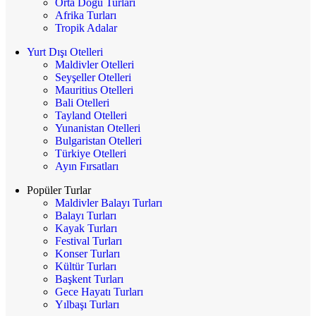
Orta Doğu Turları
Afrika Turları
Tropik Adalar
Yurt Dışı Otelleri
Maldivler Otelleri
Seyşeller Otelleri
Mauritius Otelleri
Bali Otelleri
Tayland Otelleri
Yunanistan Otelleri
Bulgaristan Otelleri
Türkiye Otelleri
Ayın Fırsatları
Popüler Turlar
Maldivler Balayı Turları
Balayı Turları
Kayak Turları
Festival Turları
Konser Turları
Kültür Turları
Başkent Turları
Gece Hayatı Turları
Yılbaşı Turları