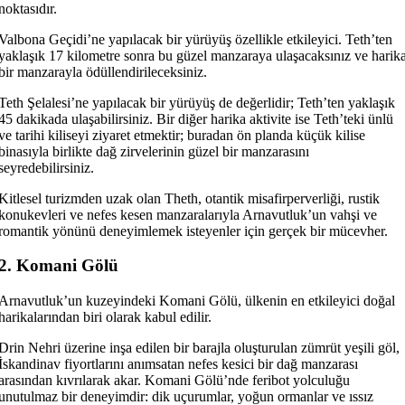
noktasıdır.
Valbona Geçidi’ne yapılacak bir yürüyüş özellikle etkileyici. Teth’ten
yaklaşık 17 kilometre sonra bu güzel manzaraya ulaşacaksınız ve harik
bir manzarayla ödüllendirileceksiniz.
Teth Şelalesi’ne yapılacak bir yürüyüş de değerlidir; Teth’ten yaklaşık
45 dakikada ulaşabilirsiniz. Bir diğer harika aktivite ise Teth’teki ünlü
ve tarihi kiliseyi ziyaret etmektir; buradan ön planda küçük kilise
binasıyla birlikte dağ zirvelerinin güzel bir manzarasını
seyredebilirsiniz.
Kitlesel turizmden uzak olan Theth, otantik misafirperverliği, rustik
konukevleri ve nefes kesen manzaralarıyla Arnavutluk’un vahşi ve
romantik yönünü deneyimlemek isteyenler için gerçek bir mücevher.
2. Komani Gölü
Arnavutluk’un kuzeyindeki Komani Gölü, ülkenin en etkileyici doğal
harikalarından biri olarak kabul edilir.
Drin Nehri üzerine inşa edilen bir barajla oluşturulan zümrüt yeşili göl,
İskandinav fiyortlarını anımsatan nefes kesici bir dağ manzarası
arasından kıvrılarak akar. Komani Gölü’nde feribot yolculuğu
unutulmaz bir deneyimdir: dik uçurumlar, yoğun ormanlar ve ıssız