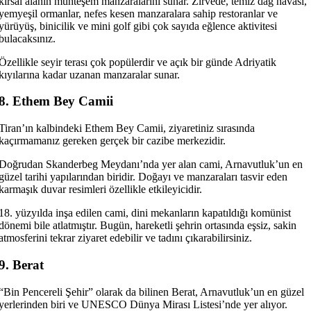
kırsal alanın muhteşem manzaralarını sunar. Zirvede, temiz dağ havası,
yemyeşil ormanlar, nefes kesen manzaralara sahip restoranlar ve
yürüyüş, binicilik ve mini golf gibi çok sayıda eğlence aktivitesi
bulacaksınız.
Özellikle seyir terası çok popülerdir ve açık bir günde Adriyatik
kıyılarına kadar uzanan manzaralar sunar.
8. Ethem Bey Camii
Tiran’ın kalbindeki Ethem Bey Camii, ziyaretiniz sırasında
kaçırmamanız gereken gerçek bir cazibe merkezidir.
Doğrudan Skanderbeg Meydanı’nda yer alan cami, Arnavutluk’un en
güzel tarihi yapılarından biridir. Doğayı ve manzaraları tasvir eden
karmaşık duvar resimleri özellikle etkileyicidir.
18. yüzyılda inşa edilen cami, dini mekanların kapatıldığı komünist
dönemi bile atlatmıştır. Bugün, hareketli şehrin ortasında eşsiz, sakin
atmosferini tekrar ziyaret edebilir ve tadını çıkarabilirsiniz.
9. Berat
“Bin Pencereli Şehir” olarak da bilinen Berat, Arnavutluk’un en güzel
yerlerinden biri ve UNESCO Dünya Mirası Listesi’nde yer alıyor.