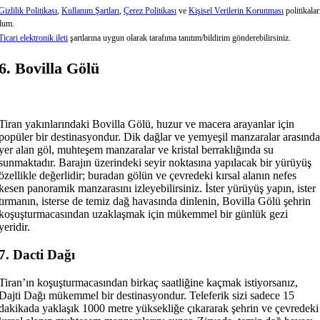
Gizlilik Politikası
,
Kullanım Şartları
,
Çerez Politikası
ve
Kişisel Verilerin Korunması
politikalar
dum.
Ticari elektronik ileti
şartlarına uygun olarak tarafıma tanıtım/bildirim gönderebilirsiniz.
6. Bovilla Gölü
Tiran yakınlarındaki Bovilla Gölü, huzur ve macera arayanlar için
popüler bir destinasyondur. Dik dağlar ve yemyeşil manzaralar arasında
yer alan göl, muhteşem manzaralar ve kristal berraklığında su
sunmaktadır. Barajın üzerindeki seyir noktasına yapılacak bir yürüyüş
özellikle değerlidir; buradan gölün ve çevredeki kırsal alanın nefes
kesen panoramik manzarasını izleyebilirsiniz. İster yürüyüş yapın, ister
tırmanın, isterse de temiz dağ havasında dinlenin, Bovilla Gölü şehrin
koşuşturmacasından uzaklaşmak için mükemmel bir günlük gezi
yeridir.
7. Dacti Dağı
Tiran’ın koşuşturmacasından birkaç saatliğine kaçmak istiyorsanız,
Dajti Dağı mükemmel bir destinasyondur. Teleferik sizi sadece 15
dakikada yaklaşık 1000 metre yüksekliğe çıkararak şehrin ve çevredeki