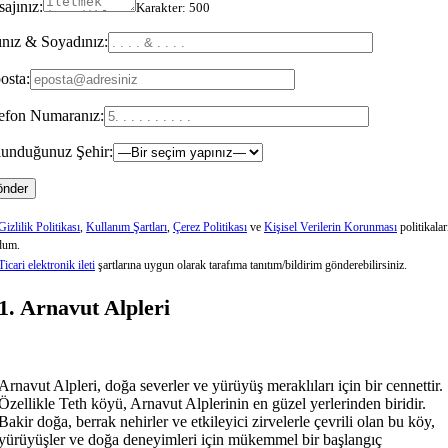
ajınız:
Karakter:
500
nız & Soyadınız:
osta:
efon Numaranız:
unduğunuz Şehir:
Gizlilik Politikası
,
Kullanım Şartları
,
Çerez Politikası
ve
Kişisel Verilerin Korunması
politikalar
dum.
Ticari elektronik ileti
şartlarına uygun olarak tarafıma tanıtım/bildirim gönderebilirsiniz.
1. Arnavut Alpleri
Arnavut Alpleri, doğa severler ve yürüyüş meraklıları için bir cennettir.
Özellikle Teth köyü, Arnavut Alplerinin en güzel yerlerinden biridir.
Bakir doğa, berrak nehirler ve etkileyici zirvelerle çevrili olan bu köy,
yürüyüşler ve doğa deneyimleri için mükemmel bir başlangıç ​​