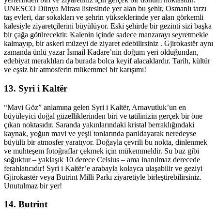
UNESCO Dünya Mirası listesinde yer alan bu şehir, Osmanlı tarzı
taş evleri, dar sokakları ve şehrin yükseklerinde yer alan görkemli
kalesiyle ziyaretçilerini büyülüyor. Eski şehirde bir gezinti sizi başka
bir çağa götürecektir. Kalenin içinde sadece manzarayı seyretmekle
kalmayıp, bir askeri müzeyi de ziyaret edebilirsiniz . Gjirokastër aynı
zamanda ünlü yazar İsmail Kadare’nin doğum yeri olduğundan,
edebiyat meraklıları da burada bolca keyif alacaklardır. Tarih, kültür
ve eşsiz bir atmosferin mükemmel bir karışımı!
13. Syri i Kaltër
“Mavi Göz” anlamına gelen Syri i Kaltër, Arnavutluk’un en
büyüleyici doğal güzelliklerinden biri ve tatilinizin gerçek bir öne
çıkan noktasıdır. Saranda yakınlarındaki kristal berraklığındaki
kaynak, yoğun mavi ve yeşil tonlarında parıldayarak neredeyse
büyülü bir atmosfer yaratıyor. Doğayla çevrili bu nokta, dinlenmek
ve muhteşem fotoğraflar çekmek için mükemmeldir. Su buz gibi
soğuktur – yaklaşık 10 derece Celsius – ama inanılmaz derecede
ferahlatıcıdır! Syri i Kaltër’e arabayla kolayca ulaşabilir ve geziyi
Gjirokastër veya Butrint Milli Parkı ziyaretiyle birleştirebilirsiniz.
Unutulmaz bir yer!
14. Butrint