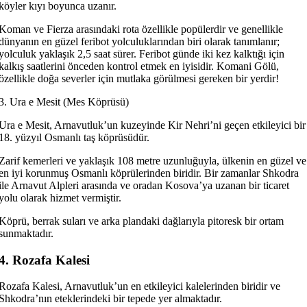
köyler kıyı boyunca uzanır.
Koman ve Fierza arasındaki rota özellikle popülerdir ve genellikle
dünyanın en güzel feribot yolculuklarından biri olarak tanımlanır;
yolculuk yaklaşık 2,5 saat sürer. Feribot günde iki kez kalktığı için
kalkış saatlerini önceden kontrol etmek en iyisidir. Komani Gölü,
özellikle doğa severler için mutlaka görülmesi gereken bir yerdir!
3. Ura e Mesit (Mes Köprüsü)
Ura e Mesit, Arnavutluk’un kuzeyinde Kir Nehri’ni geçen etkileyici bir
18. yüzyıl Osmanlı taş köprüsüdür.
Zarif kemerleri ve yaklaşık 108 metre uzunluğuyla, ülkenin en güzel ve
en iyi korunmuş Osmanlı köprülerinden biridir. Bir zamanlar Shkodra
ile Arnavut Alpleri arasında ve oradan Kosova’ya uzanan bir ticaret
yolu olarak hizmet vermiştir.
Köprü, berrak suları ve arka plandaki dağlarıyla pitoresk bir ortam
sunmaktadır.
4. Rozafa Kalesi
Rozafa Kalesi, Arnavutluk’un en etkileyici kalelerinden biridir ve
Shkodra’nın eteklerindeki bir tepede yer almaktadır.