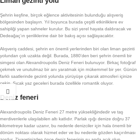
Liman gezinti yolu
Şehrin keşfine, birçok eğlence aktivitesinin bulunduğu alışveriş
bölgesinden başlayın. Yıl boyunca burada çeşitli etkinliklere ev
sahipliği yapan sahneler kurulur. Bu sizi yerel hayata daldıracak ve
Dedeağaç’ın şenliklerine dair bir bakış açısı sağlayacaktır.
Alışveriş caddesi, şehrin en önemli yerlerinden biri olan liman gezinti
yolundan çok uzakta değil. Burada, 1880’den beri şehrin önemli bir
simgesi olan Alexandroupolis Deniz Feneri bulunuyor. Birkaç fotoğraf
çekmek ve unutulmaz bir anı yaratmak için mükemmel bir yer. Günün
farklı saatlerinde gezinti yolunda yürüyüşe çıkarak atmosferi içinize
çekin. Sıcak yaz geceleri burada özellikle romantik oluyor.
Deniz feneri
Alexandroupolis Deniz Feneri 27 metre yüksekliğindedir ve taş
merdivenlerle ulaşılabilen altı katlıdır. Parlak ışığı denize doğru 37
kilometreye kadar uzanır, bu nedenle denizciler için hala önemli bir
dönüm noktası olarak hizmet eder ve bu nedenle gözden kaçırılması
zordur. Ziyaretinizden önce deniz fenerinin şu anda açık olup