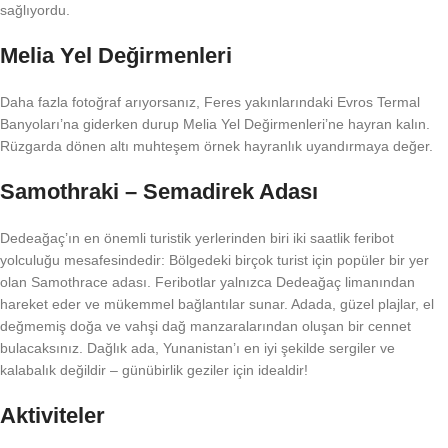
sağlıyordu.
Melia Yel Değirmenleri
Daha fazla fotoğraf arıyorsanız, Feres yakınlarındaki Evros Termal
Banyoları’na giderken durup Melia Yel Değirmenleri’ne hayran kalın.
Rüzgarda dönen altı muhteşem örnek hayranlık uyandırmaya değer.
Samothraki – Semadirek Adası
Dedeağaç’ın en önemli turistik yerlerinden biri iki saatlik feribot
yolculuğu mesafesindedir: Bölgedeki birçok turist için popüler bir yer
olan Samothrace adası. Feribotlar yalnızca Dedeağaç limanından
hareket eder ve mükemmel bağlantılar sunar. Adada, güzel plajlar, el
değmemiş doğa ve vahşi dağ manzaralarından oluşan bir cennet
bulacaksınız. Dağlık ada, Yunanistan’ı en iyi şekilde sergiler ve
kalabalık değildir – günübirlik geziler için idealdir!
Aktiviteler