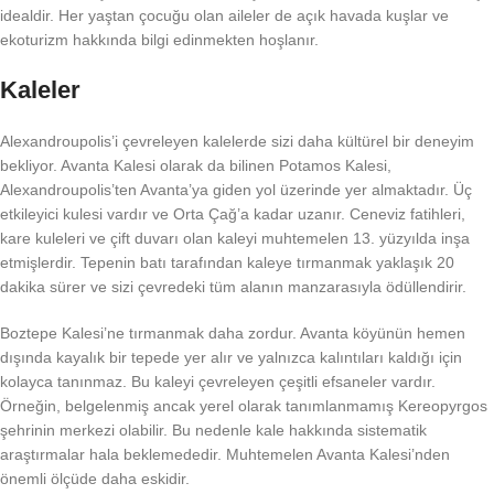
idealdir. Her yaştan çocuğu olan aileler de açık havada kuşlar ve
ekoturizm hakkında bilgi edinmekten hoşlanır.
Kaleler
Alexandroupolis’i çevreleyen kalelerde sizi daha kültürel bir deneyim
bekliyor. Avanta Kalesi olarak da bilinen Potamos Kalesi,
Alexandroupolis’ten Avanta’ya giden yol üzerinde yer almaktadır. Üç
etkileyici kulesi vardır ve Orta Çağ’a kadar uzanır. Ceneviz fatihleri,
kare kuleleri ve çift duvarı olan kaleyi muhtemelen 13. yüzyılda inşa
etmişlerdir. Tepenin batı tarafından kaleye tırmanmak yaklaşık 20
dakika sürer ve sizi çevredeki tüm alanın manzarasıyla ödüllendirir.
Boztepe Kalesi’ne tırmanmak daha zordur. Avanta köyünün hemen
dışında kayalık bir tepede yer alır ve yalnızca kalıntıları kaldığı için
kolayca tanınmaz. Bu kaleyi çevreleyen çeşitli efsaneler vardır.
Örneğin, belgelenmiş ancak yerel olarak tanımlanmamış Kereopyrgos
şehrinin merkezi olabilir. Bu nedenle kale hakkında sistematik
araştırmalar hala beklemededir. Muhtemelen Avanta Kalesi’nden
önemli ölçüde daha eskidir.