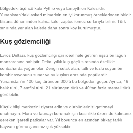
Bölgedeki üçüncü kale Pythio veya Empythion Kalesi’dir.
Yunanistan’daki askeri mimarinin en iyi korunmuş örneklerinden biridir.
Bizans döneminden kalma kale, zaptedilemez surlarıyla bilinir. Türk
sınırında yer alan kalede daha sonra köy kurulmuştur.
Kuş gözlemciliği
Evros Deltası, kuş gözlemciliği için ideal hale getiren eşsiz bir lagün
manzarasına sahiptir. Delta, yıllık kuş göçü sırasında özellikle
sonbaharda yoğun olur. Zengin sulak alan, tatlı ve tuzlu suyun bir
kombinasyonunu sunar ve su kuşları arasında popülerdir.
Yunanistan’ın 400 kuş türünden 300’ü bu bölgeden geçer. Ayrıca, 46
balık türü, 7 amfibi türü, 21 sürüngen türü ve 40’tan fazla memeli türü
görülebilir.
Küçük bilgi merkezini ziyaret edin ve dürbünlerinizi getirmeyi
unutmayın. Flora ve faunayı korumak için kesinlikle üzerinde kalmanız
gereken işaretli patikalar var. Yıl boyunca en azından birkaç farklı
hayvanı görme şansınız çok yüksektir.