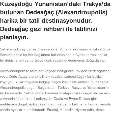
Kuzeydoğu Yunanistan’daki Trakya’da
bulunan Dedeağaç (Alexandroupolis)
harika bir tatil destinasyonudur.
Dedeağaç gezi rehberi ile tatilinizi
planlayın.
Şehirde çok sayıda restoran ve kafe, Yunan-Türk sınırına yakınlığı ve
Samothrace’e feribot bağlantısı bulunmaktadır. Ayrıca termal oteller,
bir deniz feneri ve görülecek çok sayıda el değmemiş doğa da var.
Alexandroupolis’te tarih her köşede belirgindir. Eskiden Dedeagatsch
veya Dede-Agats olarak bilinen kasaba, sadece küçük bir balıkçı
köyüydü. Yıllar boyunca bölgeyi birçok kültür etkilemiştir, bu nedenle
Alexandroupolis bugün Bulgaristan, Türkiye, Rusya ve Yunanistan’ın
bir karışımıdır. Şehrin doğal konumu stratejik olarak değerlidir ve aynı
zamanda ideal bir tatil noktasıdır. Dadia ve Evros Deltası gibi
muhteşem doğal parklar yakındadır ve deniz kelimenin tam anlamıyla
şehrin ayaklarının dibindedir. Etnoloji Müzesi’ni ziyaret edin, deniz