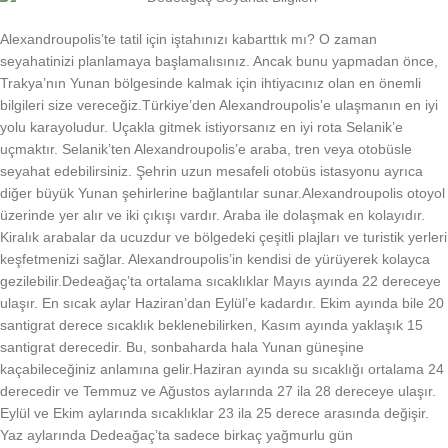
Alexandroupolis’te tatil için iştahınızı kabarttık mı? O zaman
seyahatinizi planlamaya başlamalısınız. Ancak bunu yapmadan önce,
Trakya’nın Yunan bölgesinde kalmak için ihtiyacınız olan en önemli
bilgileri size vereceğiz.Türkiye’den Alexandroupolis’e ulaşmanın en iyi
yolu karayoludur. Uçakla gitmek istiyorsanız en iyi rota Selanik’e
uçmaktır. Selanik’ten Alexandroupolis’e araba, tren veya otobüsle
seyahat edebilirsiniz. Şehrin uzun mesafeli otobüs istasyonu ayrıca
diğer büyük Yunan şehirlerine bağlantılar sunar.Alexandroupolis otoyol
üzerinde yer alır ve iki çıkışı vardır. Araba ile dolaşmak en kolayıdır.
Kiralık arabalar da ucuzdur ve bölgedeki çeşitli plajları ve turistik yerleri
keşfetmenizi sağlar. Alexandroupolis’in kendisi de yürüyerek kolayca
gezilebilir.Dedeağaç’ta ortalama sıcaklıklar Mayıs ayında 22 dereceye
ulaşır. En sıcak aylar Haziran’dan Eylül’e kadardır. Ekim ayında bile 20
santigrat derece sıcaklık beklenebilirken, Kasım ayında yaklaşık 15
santigrat derecedir. Bu, sonbaharda hala Yunan güneşine
kaçabileceğiniz anlamına gelir.Haziran ayında su sıcaklığı ortalama 24
derecedir ve Temmuz ve Ağustos aylarında 27 ila 28 dereceye ulaşır.
Eylül ve Ekim aylarında sıcaklıklar 23 ila 25 derece arasında değişir.
Yaz aylarında Dedeağaç’ta sadece birkaç yağmurlu gün