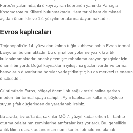
Feres’in yakınında, iki ülkeyi ayıran köprünün yanında Panagia
Kosomosoteira Kilisesi bulunmaktadır. Hem tarihi hem de mimari
açıdan önemlidir ve 12. yüzyılın ortalarına dayanmaktadır .
Evros kaplıcaları
Trajanopolis’te 14. yüzyıldan kalma tuğla kubbeye sahip Evros termal
banyoları bulunmaktadır. Bu orijinal banyolar ne yazık ki artık
kullanılmamaktadır, ancak geçmişte rahatlama arayan gezginler için
önemli bir yerdi. Doğal kaynakların iyileştirici güçleri vardır ve termal
banyoların duvarlarına borular yerleştirilmiştir; bu da merkezi ısıtmanın
öncüsüdür.
Günümüzde Evros, bölgeyi önemli bir sağlık tesisi haline getiren
modern bir termal spaya sahiptir. Aynı kaplıcaları kullanır, böylece
suyun şifalı güçlerinden de yararlanabilirsiniz.
Bu arada, Evros’ta da, sakinler MÖ 7. yüzyıl kadar erken bir tarihte
oturma odalarının zeminlerine amforalar kazıyorlardı. Bu, genellikle
antik klima olarak adlandırılan nemi kontrol etmelerine olanak