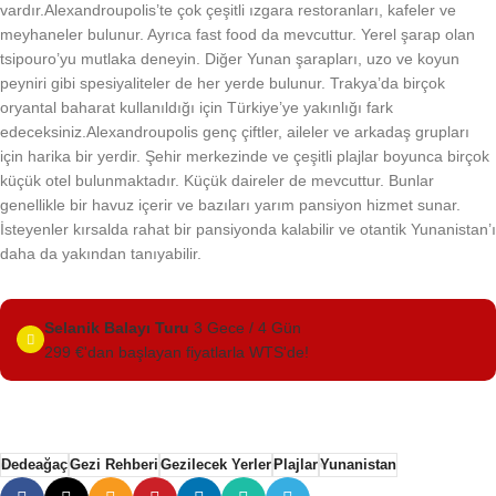
vardır.Alexandroupolis’te çok çeşitli ızgara restoranları, kafeler ve
meyhaneler bulunur. Ayrıca fast food da mevcuttur. Yerel şarap olan
tsipouro’yu mutlaka deneyin. Diğer Yunan şarapları, uzo ve koyun
peyniri gibi spesiyaliteler de her yerde bulunur. Trakya’da birçok
oryantal baharat kullanıldığı için Türkiye’ye yakınlığı fark
edeceksiniz.Alexandroupolis genç çiftler, aileler ve arkadaş grupları
için harika bir yerdir. Şehir merkezinde ve çeşitli plajlar boyunca birçok
küçük otel bulunmaktadır. Küçük daireler de mevcuttur. Bunlar
genellikle bir havuz içerir ve bazıları yarım pansiyon hizmet sunar.
İsteyenler kırsalda rahat bir pansiyonda kalabilir ve otantik Yunanistan’ı
daha da yakından tanıyabilir.
Selanik Balayı Turu
3 Gece / 4 Gün
299 €'dan başlayan fiyatlarla WTS'de!
Dedeağaç
Gezi Rehberi
Gezilecek Yerler
Plajlar
Yunanistan