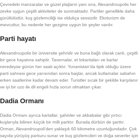
Çevredeki manzaralar ve güzel plajların yanı sıra, Alexandroupolis her
zevke uygun çeşitli aktiviteler de sunmaktadır. Partiler genellikle daha
gürültülüdür, kuş gözlemciliği ise oldukça sessizdir. Ekoturizm de
mevcuttur, bu nedenle her gezgine uygun bir şeyler vardır.
Parti hayatı
Alexandroupolis bir üniversite şehridir ve buna bağlı olarak canlı, çeşitli
bir gece hayatına sahiptir. Tavernalar, et lokantaları ve barlar
neredeyse günün her saati açıktır. Yunanistan’da tipik olduğu üzere
parti sahnesi gece yarısından sonra başlar, ancak kutlamalar sabahın
erken saatlerine kadar devam eder. Turistler sıcak bir şekilde karşılanır
ve iyi bir uzo ile dil engeli hızla sorun olmaktan çıkar.
Dadia Ormanı
Dadia Ormanı ayrıca kartallar, şahinler ve akbabalar gibi yırtıcı
kuşlarıyla bilinen küçük bir milli parktır. Burada dürbün de şarttır.
Orman, Alexandroupoli’den yaklaşık 60 kilometre uzunluğundadır. Çok
sayıda yürüyüş parkuru sunar ve kuş gözlemcileri ve doğa severler için