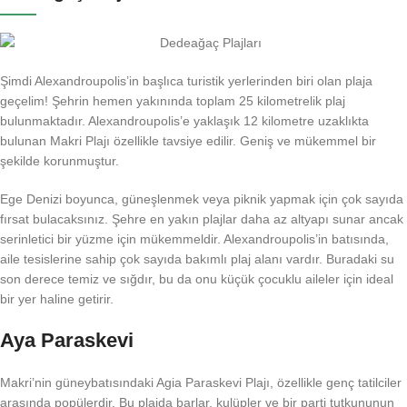
Şimdi Alexandroupolis’in başlıca turistik yerlerinden biri olan plaja
geçelim! Şehrin hemen yakınında toplam 25 kilometrelik plaj
bulunmaktadır. Alexandroupolis’e yaklaşık 12 kilometre uzaklıkta
bulunan Makri Plajı özellikle tavsiye edilir. Geniş ve mükemmel bir
şekilde korunmuştur.
Ege Denizi boyunca, güneşlenmek veya piknik yapmak için çok sayıda
fırsat bulacaksınız. Şehre en yakın plajlar daha az altyapı sunar ancak
serinletici bir yüzme için mükemmeldir. Alexandroupolis’in batısında,
aile tesislerine sahip çok sayıda bakımlı plaj alanı vardır. Buradaki su
son derece temiz ve sığdır, bu da onu küçük çocuklu aileler için ideal
bir yer haline getirir.
Aya Paraskevi
Makri’nin güneybatısındaki Agia Paraskevi Plajı, özellikle genç tatilciler
arasında popülerdir. Bu plajda barlar, kulüpler ve bir parti tutkununun