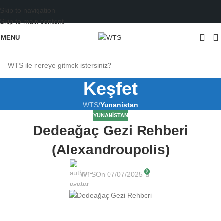
Skip to navigation
Skip to main content
MENU
Keşfet
WTS
/
Yunanistan
YUNANISTAN
Dedeağaç Gezi Rehberi
(Alexandroupolis)
0
WTS
On 07/07/2025