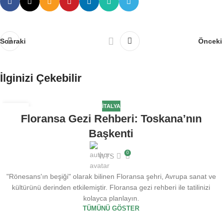
Sonraki
Önceki
İlginizi Çekebilir
İTALYA
29
Floransa Gezi Rehberi: Toskana’nın
TEM
Başkenti
0
WTS
"Rönesans'ın beşiği" olarak bilinen Floransa şehri, Avrupa sanat ve
kültürünü derinden etkilemiştir. Floransa gezi rehberi ile tatilinizi
kolayca planlayın.
TÜMÜNÜ GÖSTER