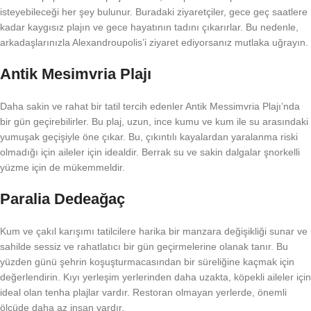
isteyebileceği her şey bulunur. Buradaki ziyaretçiler, gece geç saatlere
kadar kaygısız plajın ve gece hayatının tadını çıkarırlar. Bu nedenle,
arkadaşlarınızla Alexandroupolis’i ziyaret ediyorsanız mutlaka uğrayın.
Antik Mesimvria Plajı
Daha sakin ve rahat bir tatil tercih edenler Antik Messimvria Plajı’nda
bir gün geçirebilirler. Bu plaj, uzun, ince kumu ve kum ile su arasındaki
yumuşak geçişiyle öne çıkar. Bu, çıkıntılı kayalardan yaralanma riski
olmadığı için aileler için idealdir. Berrak su ve sakin dalgalar şnorkelli
yüzme için de mükemmeldir.
Paralia Dedeağaç
Kum ve çakıl karışımı tatilcilere harika bir manzara değişikliği sunar ve
sahilde sessiz ve rahatlatıcı bir gün geçirmelerine olanak tanır. Bu
yüzden günü şehrin koşuşturmacasından bir süreliğine kaçmak için
değerlendirin. Kıyı yerleşim yerlerinden daha uzakta, köpekli aileler için
ideal olan tenha plajlar vardır. Restoran olmayan yerlerde, önemli
ölçüde daha az insan vardır.