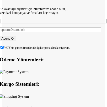
En avantajlı fiyatlar için bültenimize abone olun,
size özel kampanya ve fırsatları kaçırmayın.
WTS'nin güncel fırsatları ile ilgili e-posta almak istiyorum.
Ödeme Yöntemleri:
Kargo Sistemleri: