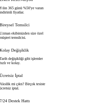
Yılın 365 günü %50'ye varan
indirimli fiyatlar.
Bireysel Temsilci
Uzman ekibimizden size özel
müşteri temsilcisi.
Kolay Değişiklik
Tarih değişikliği gibi işlemler
hızlı ve kolay.
Ücretsiz İptal
Aksilik mi çıktı? Birçok tesiste
ücretsiz iptal.
7/24 Destek Hattı