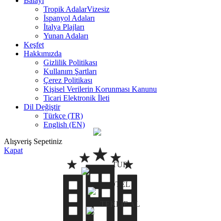
Balayı
Tropik Adalar
Vizesiz
İspanyol Adaları
İtalya Plajları
Yunan Adaları
Keşfet
Hakkımızda
Gizlilik Politikası
Kullanım Şartları
Çerez Politikası
Kişisel Verilerin Korunması Kanunu
Ticari Elektronik İleti
Dil Değiştir
Türkçe (TR)
English (EN)
Alışveriş Sepetiniz
Kapat
TUR
OTEL
TEKLIF AL