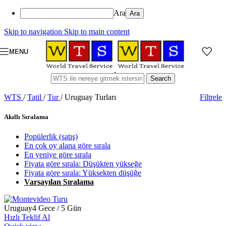
Ara
Skip to navigation
Skip to main content
MENU
Search
WTS
/
Tatil
/
Tur
/
Uruguay Turları
Filtrele
Akıllı Sıralama
Popülerlik (satış)
En çok oy alana göre sırala
En yeniye göre sırala
Fiyata göre sırala: Düşükten yükseğe
Fiyata göre sırala: Yüksekten düşüğe
Varsayılan Sıralama
Uruguay
4 Gece / 5 Gün
Hızlı Teklif Al