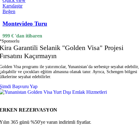
Quick view
Karşılaştır
Beğen
Montevideo Turu
999
€
'dan itibaren
*Sponsorlu
Kira Garantili Selanik "Golden Visa" Projesi
Fırsatını Kaçırmayın
Golden Visa programı ile yatırımcılar, Yunanistan’da serbestçe seyahat edebilir,
çalışabilir ve çocukları eğitim almasına olanak tanır. Ayrıca, Schengen bölgesi
ülkelerine seyahat edebilirler.
Şimdi Başvuru Yap
ERKEN REZERVASYON
Yılın 365 günü %50'ye varan indirimli fiyatlar.