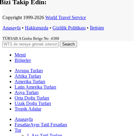
Bizi Takip Edin:
Copyright
1999-2026
World Travel Service
Anasayfa
•
Hakkımızda
•
Gizlilik Politikası
•
İletişim
TÜRSAB A Grubu Belge No: 4388
Search
Menü
Bölgeler
Avrupa Turları
Afrika Turları
Amerika Turları
Latin Amerika Turları
Asya Turları
Orta Doğu Turları
Uzak Doğu Turları
Tropik Adalar
Anasayfa
Fırsatlar
Ayın Tatil Fırsatları
Tur
1. Ara Tatil Turları