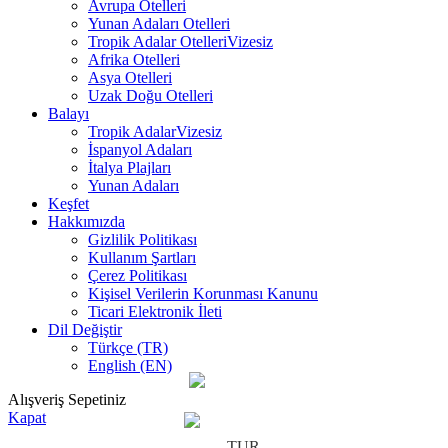
Avrupa Otelleri
Yunan Adaları Otelleri
Tropik Adalar Otelleri
Vizesiz
Afrika Otelleri
Asya Otelleri
Uzak Doğu Otelleri
Balayı
Tropik Adalar
Vizesiz
İspanyol Adaları
İtalya Plajları
Yunan Adaları
Keşfet
Hakkımızda
Gizlilik Politikası
Kullanım Şartları
Çerez Politikası
Kişisel Verilerin Korunması Kanunu
Ticari Elektronik İleti
Dil Değiştir
Türkçe (TR)
English (EN)
Alışveriş Sepetiniz
Kapat
TUR