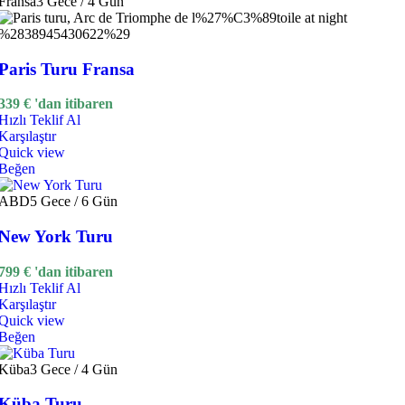
Fransa
3 Gece / 4 Gün
Paris Turu Fransa
339
€
'dan itibaren
Hızlı Teklif Al
Karşılaştır
Quick view
Beğen
ABD
5 Gece / 6 Gün
New York Turu
799
€
'dan itibaren
Hızlı Teklif Al
Karşılaştır
Quick view
Beğen
Küba
3 Gece / 4 Gün
Küba Turu