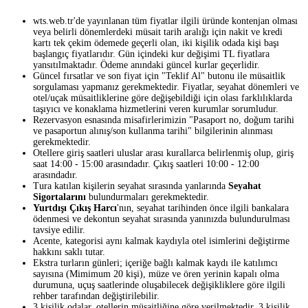
wts.web.tr'de yayınlanan tüm fiyatlar ilgili üründe kontenjan olması
veya belirli dönemlerdeki müsait tarih aralığı için nakit ve kredi
kartı tek çekim ödemede geçerli olan, iki kişilik odada kişi başı
başlangıç fiyatlarıdır. Gün içindeki kur değişimi TL fiyatlara
yansıtılmaktadır. Ödeme anındaki güncel kurlar geçerlidir.
Güncel fırsatlar ve son fiyat için "Teklif Al" butonu ile müsaitlik
sorgulaması yapmanız gerekmektedir. Fiyatlar, seyahat dönemleri ve
otel/uçak müsaitliklerine göre değişebildiği için olası farklılıklarda
taşıyıcı ve konaklama hizmetlerini veren kurumlar sorumludur.
Rezervasyon esnasında misafirlerimizin "Pasaport no, doğum tarihi
ve pasaportun alınış/son kullanma tarihi" bilgilerinin alınması
gerekmektedir.
Otellere giriş saatleri uluslar arası kurallarca belirlenmiş olup, giriş
saat 14:00 - 15:00 arasındadır. Çıkış saatleri 10:00 - 12:00
arasındadır.
Tura katılan kişilerin seyahat sırasında yanlarında
Seyahat
Sigortalarını
bulundurmaları gerekmektedir.
Yurtdışı Çıkış Harcı
'nın, seyahat tarihinden önce ilgili bankalara
ödenmesi ve dekontun seyahat sırasında yanınızda bulundurulması
tavsiye edilir.
Acente, kategorisi aynı kalmak kaydıyla otel isimlerini değiştirme
hakkını saklı tutar.
Ekstra turların günleri; içeriğe bağlı kalmak kaydı ile katılımcı
sayısına (Mimimum 20 kişi), müze ve ören yerinin kapalı olma
durumuna, uçuş saatlerinde oluşabilecek değişikliklere göre ilgili
rehber tarafından değiştirilebilir.
3 kişilik odalar, otellerin müsaitliğine göre verilmektedir. 3 kişilik