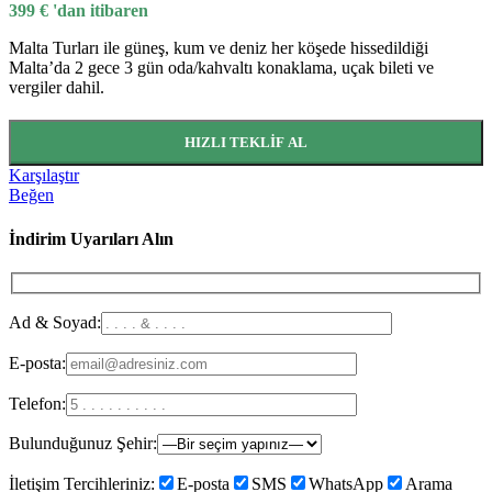
399
€
'dan itibaren
Malta Turları ile güneş, kum ve deniz her köşede hissedildiği
Malta’da 2 gece 3 gün oda/kahvaltı konaklama, uçak bileti ve
vergiler dahil.
HIZLI TEKLIF AL
Karşılaştır
Beğen
İndirim Uyarıları Alın
Ad & Soyad:
E-posta:
Telefon:
Bulunduğunuz Şehir:
İletişim Tercihleriniz:
E-posta
SMS
WhatsApp
Arama