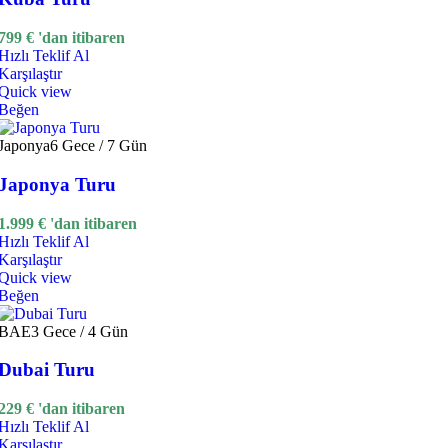
799
€
'dan itibaren
Hızlı Teklif Al
Karşılaştır
Quick view
Beğen
Japonya
6 Gece / 7 Gün
Japonya Turu
1.999
€
'dan itibaren
Hızlı Teklif Al
Karşılaştır
Quick view
Beğen
BAE
3 Gece / 4 Gün
Dubai Turu
229
€
'dan itibaren
Hızlı Teklif Al
Karşılaştır