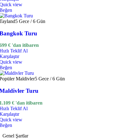
Quick view
Beğen
Tayland
5 Gece / 6 Gün
Bangkok Turu
699
€
'dan itibaren
Hızlı Teklif Al
Karşılaştır
Quick view
Beğen
Popüler
Maldivler
5 Gece / 6 Gün
Maldivler Turu
1.109
€
'dan itibaren
Hızlı Teklif Al
Karşılaştır
Quick view
Beğen
Genel Şartlar