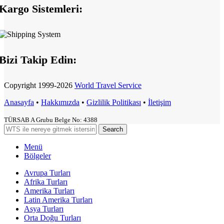
Kargo Sistemleri:
Bizi Takip Edin:
Copyright
1999-2026
World Travel Service
Anasayfa
•
Hakkımızda
•
Gizlilik Politikası
•
İletişim
TÜRSAB A Grubu Belge No: 4388
Search
Menü
Bölgeler
Avrupa Turları
Afrika Turları
Amerika Turları
Latin Amerika Turları
Asya Turları
Orta Doğu Turları