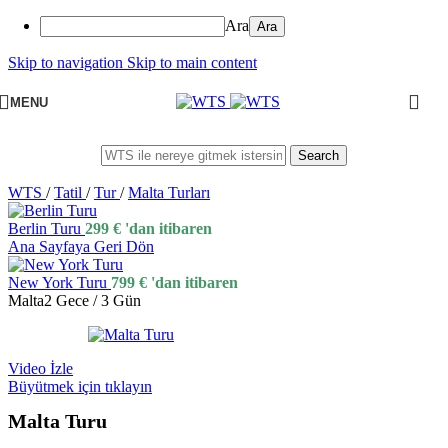
Ara
Skip to navigation
Skip to main content
MENU
Search
WTS
/
Tatil
/
Tur
/
Malta Turları
Berlin Turu
299
€
'dan itibaren
Ana Sayfaya Geri Dön
New York Turu
799
€
'dan itibaren
Malta
2 Gece / 3 Gün
Video İzle
Büyütmek için tıklayın
Malta Turu