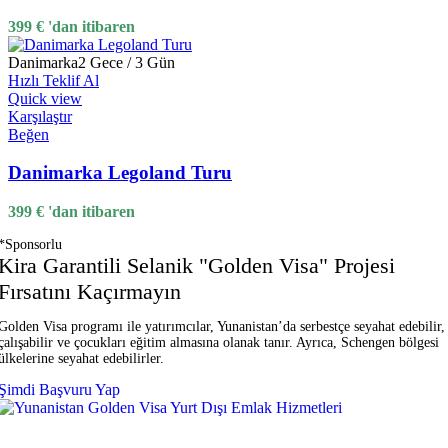
399
€
'dan itibaren
Danimarka
2 Gece / 3 Gün
Hızlı Teklif Al
Quick view
Karşılaştır
Beğen
Danimarka Legoland Turu
399
€
'dan itibaren
*Sponsorlu
Kira Garantili Selanik "Golden Visa" Projesi
Fırsatını Kaçırmayın
Golden Visa programı ile yatırımcılar, Yunanistan’da serbestçe seyahat edebilir,
çalışabilir ve çocukları eğitim almasına olanak tanır. Ayrıca, Schengen bölgesi
ülkelerine seyahat edebilirler.
Şimdi Başvuru Yap