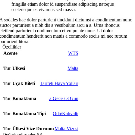
fringilla etiam dolor id suspendisse adipiscing natoque
scelerisque es vivamus sed massa.
A sodales hac dolor parturient tincidunt dictumst a condimentum nunc
auctor parturient a nibh dis a vestibulum arcu a a. Urna rhoncus
eleifend parturient condimentum et vulputate nunc. Ut dolor
condimentum hendrerit non mattis a commodo sociis mi nec rutrum
parturient litora.
Özellikler
Acente
WTS
Tur Ülkesi
Malta
Tur Uçak Bileti
Tarifeli Hava Yolları
Tur Konaklama
2 Gece / 3 Gün
Tur Konaklama Tipi
Oda/Kahvaltı
Tur Ülkesi Vize Durumu
Malta Vizesi
Değerlendirmeler (0)