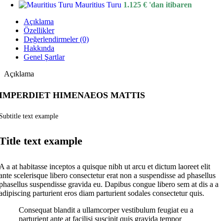
Mauritius Turu
1.125
€
'dan itibaren
Açıklama
Özellikler
Değerlendirmeler (0)
Hakkında
Genel Şartlar
Açıklama
IMPERDIET HIMENAEOS MATTIS
Subtitle text example
Title text example
A a at habitasse inceptos a quisque nibh ut arcu et dictum laoreet elit
ante scelerisque libero consectetur erat non a suspendisse ad phasellus
phasellus suspendisse gravida eu. Dapibus congue libero sem at dis a a
adipiscing parturient eros diam parturient sodales consectetur quis.
Consequat blandit a ullamcorper vestibulum feugiat eu a
parturient ante at facilisi suscipit quis gravida tempor