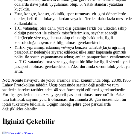
odalarda ilave yatak uygulaması olup, 3. Yatak standart yataktan
küçüktür.
Fuar, kongre, konser, etkinlik, spor turnuvası vb. gibi dönemlerde
oteller, belirtilen lokasyonlardan veya km’lerden daha fazla mesafede
kullanılabilir.
T.C. vatandaşı olsa dahi, yurt dışı gezisine farklı bir ülkeden sahip
olduğu pasaport ile çıkacak misafirlerimizin, seyahat edeceği
ülke(ler)de vize uygulaması olup olmadığı hakkında, ilgili
konsolosluğa başvurarak bilgi alması gerekmektedir.
Yırtık, yıpranmış, ıslanmış ve/veya benzeri tahribat(lar)a uğramış
pasaportlar nedeniyle ziyaret edilecek ülke sınır kapısında gümrük
polisi ile sorun yaşanmaması adına; anılan pasaportların yenilenmesi
ve T.C. vatandaşlarına vize uygulayan bir ülke ise ilgili vizenin yeni
pasaportta olması gerekmektedir. Aksi durumda sorumluluk yolcuya
aittir.
Not:
Acente havayolu ile yolcu arasında aracı konumunda olup, 28.09.1955
Lahey Protokolüne tâbidir. Uçuş öncesinde saatler değişebilir ve tüm
saatlerin hareket tarihlerinden 48 saat önce teyid edilmesi gerekmektedir.
Yurtdışı gezilerinde en az 6 ay geçerli pasaport olması mecburîdir. Paket
tura katılacak sayının yeterli olmaması durumunda 20 gün öncesinden tur
iptali tüketiciye bildirilir. Uçağın ineceği şehre göre parkurlarda
değişiklikler olabilir.
İlginizi Çekebilir