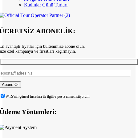
Kadınlar Günü Turları
ÜCRETSİZ ABONELİK:
En avantajlı fiyatlar için bültenimize abone olun,
size özel kampanya ve fırsatları kaçırmayın.
WTS'nin güncel fırsatları ile ilgili e-posta almak istiyorum.
Ödeme Yöntemleri: