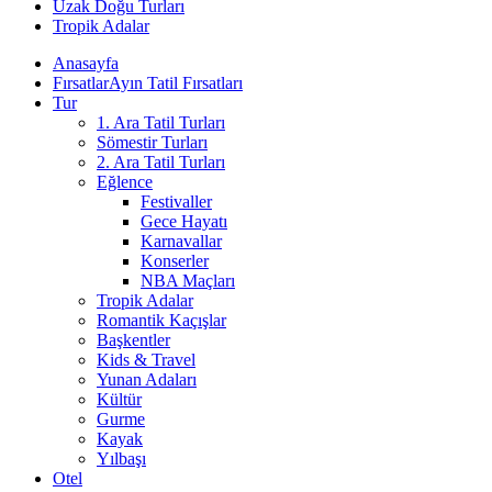
Uzak Doğu Turları
Tropik Adalar
Anasayfa
Fırsatlar
Ayın Tatil Fırsatları
Tur
1. Ara Tatil Turları
Sömestir Turları
2. Ara Tatil Turları
Eğlence
Festivaller
Gece Hayatı
Karnavallar
Konserler
NBA Maçları
Tropik Adalar
Romantik Kaçışlar
Başkentler
Kids & Travel
Yunan Adaları
Kültür
Gurme
Kayak
Yılbaşı
Otel