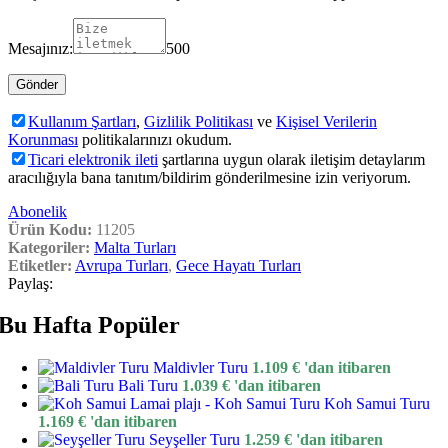
Mesajınız:
500
Kullanım Şartları
,
Gizlilik Politikası
ve
Kişisel Verilerin
Korunması
politikalarınızı okudum.
Ticari elektronik ileti
şartlarına uygun olarak iletişim detaylarım
aracılığıyla bana tanıtım/bildirim gönderilmesine izin veriyorum.
Abonelik
Ürün Kodu:
11205
Kategoriler:
Malta Turları
Etiketler:
Avrupa Turları
,
Gece Hayatı Turları
Paylaş:
Bu Hafta Popüler
Maldivler Turu
1.109
€
'dan itibaren
Bali Turu
1.039
€
'dan itibaren
Koh Samui Turu
1.169
€
'dan itibaren
Seyşeller Turu
1.259
€
'dan itibaren