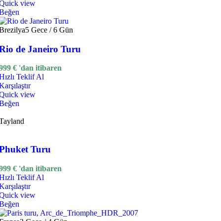
Quick view
Beğen
Brezilya
5 Gece / 6 Gün
Rio de Janeiro Turu
999
€
'dan itibaren
Hızlı Teklif Al
Karşılaştır
Quick view
Beğen
Tayland
Phuket Turu
999
€
'dan itibaren
Hızlı Teklif Al
Karşılaştır
Quick view
Beğen