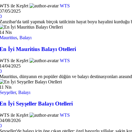
WTS ile Keşfet
WTS
07/05/2025
0
Zanzibar'da tatil yapmak birçok tatilcinin hayat boyu hayalini kurduğu bi
14
Nis
Mauritius
,
Balayı
En İyi Mauritius Balayı Otelleri
WTS ile Keşfet
WTS
14/04/2025
0
Mauritius, dünyanın en popüler düğün ve balayı destinasyonları arasında 
11
Nis
Seyşeller
,
Balayı
En İyi Seyşeller Balayı Otelleri
WTS ile Keşfet
WTS
04/08/2026
0
Seyşeller'de balayı için öne çıkan oteller: özel havuzlu villalar, sakin koyl