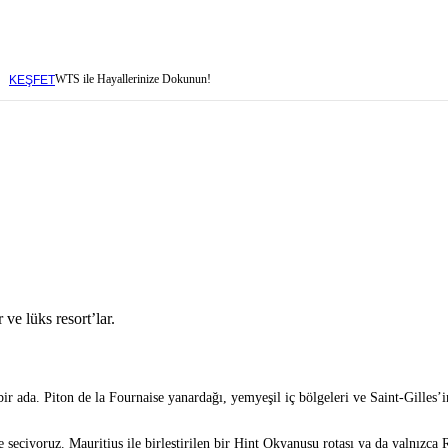
WTS ile Hayallerinize Dokunun!
KEŞFET
baren
e lüks resort’lar.
ada. Piton de la Fournaise yanardağı, yemyeşil iç bölgeleri ve Saint-Gilles’in
baren
e seçiyoruz. Mauritius ile birleştirilen bir Hint Okyanusu rotası ya da yalnız