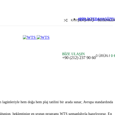
#BIRLIKTEDAHAGÜZE
KARŞILAŞTIR
BEĞENILE
Maldivler
Bali
Mauritius
BİZE ULAŞIN
Seyşeller
0
ÜRÜN
/
0
+90 (212) 237 90 60
 lagünleriyle hem doğa hem plaj tatilini bir arada sunar; Avrupa standardında
ca Réunion, beklentinize en uygun programı WTS uzmanlığıyla hazırlıyoruz. En