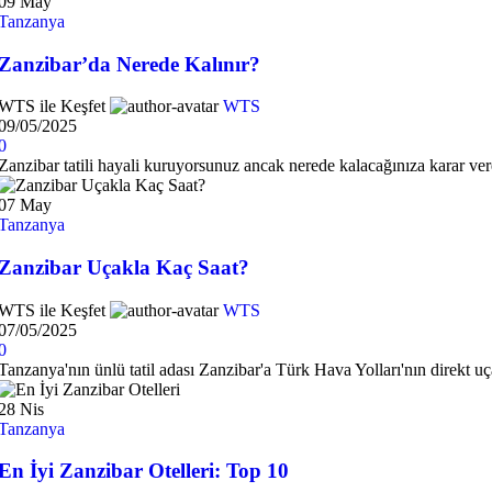
09
May
Tanzanya
Zanzibar’da Nerede Kalınır?
WTS ile Keşfet
WTS
09/05/2025
0
Zanzibar tatili hayali kuruyorsunuz ancak nerede kalacağınıza karar vere
07
May
Tanzanya
Zanzibar Uçakla Kaç Saat?
WTS ile Keşfet
WTS
07/05/2025
0
Tanzanya'nın ünlü tatil adası Zanzibar'a Türk Hava Yolları'nın direkt uç
28
Nis
Tanzanya
En İyi Zanzibar Otelleri: Top 10