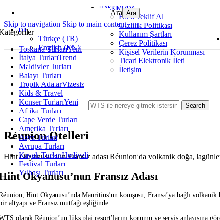
-20%
Popüler
Endonezya
Bali
⭐⭐⭐⭐⭐
HAKKIMIZDA
Ara
Hızlı Teklif Al
Skip to navigation
Skip to main content
Gizlilik Politikası
Hızlı Teklif Al
DIL
Kategoriler
Kullanım Şartları
Quick view
Türkçe (TR)
Çerez Politikası
Karşılaştır
English (EN)
Toskana Turları
Yeni
Kişisel Verilerin Korunması
Beğen
İtalya Turları
Trend
Ticari Elektronik İleti
Maldivler Turları
İletişim
Six Senses Uluwatu Bali
Balayı Turları
Tropik Adalar
Vizesiz
Orijinal fiyat: 409 €.
329
€
Şu andaki fiyat: 329 €.
'dan iti
409
€
Kids & Travel
Konser Turları
Yeni
Search
-45%
Afrika Turları
Popüler
Maldivler
⭐⭐⭐⭐⭐
Cape Verde Turları
Amerika Turları
Hızlı Teklif Al
Réunion Otelleri
Asya Turları
Quick view
Avrupa Turları
Karşılaştır
Kayak Turları
Hediyeli
Hint Okyanusu’nun Fransız adası Réunion’da volkanik doğa, lagünler v
Beğen
Festival Turları
Yılbaşı Turları
Hint Okyanusu’nun Fransız Adası
Sheraton Maldives Full Moon Resort & Spa
Réunion, Hint Okyanusu’nda Mauritius’un komşusu, Fransa’ya bağlı volkanik bir 
Orijinal fiyat: 539 €.
299
€
Şu andaki fiyat: 299 €.
'dan iti
539
€
bir altyapı ve Fransız mutfağı eşliğinde.
Endonezya
Bali
Nusa Dua
⭐⭐⭐⭐⭐
WTS olarak Réunion’un lüks plaj resort’larını konumu ve servis anlayışına gör