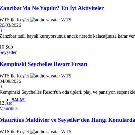
Karşılaştır
Beğen
Zanzibar’da Ne Yapılır? En İyi Aktiviteler
Four Seasons Resort Seychelles
WTS ile Keşfet
WTS
26/03/2026
Orijinal fiyat: 799 €.
679
€
Şu andaki fiyat: 679 €.
'dan iti
799
€
0
Zanzibar tatili hayali kuruyorsunuz ancak nerede kalacağınıza karar vere
-25%
Popüler
Tayland
Koh Samui
⭐⭐⭐⭐⭐
10
Şub
Seyşeller
Hızlı Teklif Al
Quick view
Kempinski Seychelles Resort Fırsatı
Karşılaştır
Beğen
WTS ile Keşfet
WTS
04/08/2026
Amari Koh Samui
0
Kempinski Seychelles Resort'un oda tipleri, plajı ve pansiyon seçenekler
Orijinal fiyat: 69 €.
52
€
Şu andaki fiyat: 52 €.
69
€
BALAYI
12
Ara
Mauritius
Maldivler
Mauritius Maldivler ve Seyşeller’den Hangi Konulard
WTS ile Keşfet
WTS