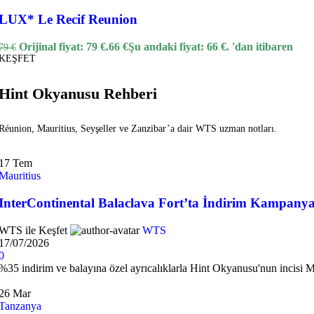
Quick view
LUX* Le Recif Reunion
Karşılaştır
Beğen
Orijinal fiyat: 79 €.
66
€
Şu andaki fiyat: 66 €.
'dan itibaren
79
€
Le Meridien Phuket
KEŞFET
Orijinal fiyat: 162 €.
129
€
Şu andaki fiyat: 1
162
€
Hint Okyanusu Rehberi
-10%
Popüler
Endonezya
Bali
Seminyak
⭐⭐⭐⭐⭐
Réunion, Mauritius, Seyşeller ve Zanzibar’a dair WTS uzman notları.
Hızlı Teklif Al
Quick view
17
Tem
Karşılaştır
Mauritius
Beğen
InterContinental Balaclava Fort’ta İndirim Kampanya
Grand Seminyak Bali
WTS ile Keşfet
WTS
Orijinal fiyat: 222 €.
199
€
Şu andaki fiyat: 199 €.
'dan iti
222
€
17/07/2026
0
-15%
Popüler
Seyşeller
Mahe
⭐⭐⭐⭐⭐
%35 indirim ve balayına özel ayrıcalıklarla Hint Okyanusu'nun incisi Mau
Hızlı Teklif Al
26
Mar
Quick view
Tanzanya