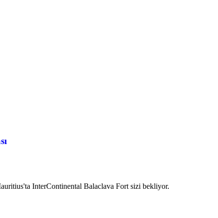
29 €.
'dan itibaren
sı
baren
ritius'ta InterContinental Balaclava Fort sizi bekliyor.