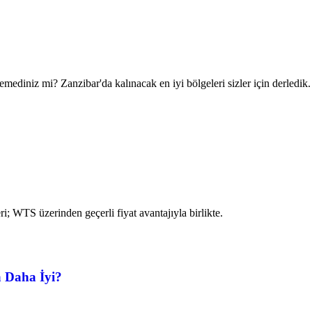
baren
mediniz mi? Zanzibar'da kalınacak en iyi bölgeleri sizler için derledik.
i; WTS üzerinden geçerli fiyat avantajıyla birlikte.
'dan itibaren
a Daha İyi?