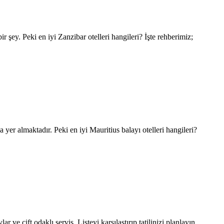
r şey. Peki en iyi Zanzibar otelleri hangileri? İşte rehberimiz;
yer almaktadır. Peki en iyi Mauritius balayı otelleri hangileri?
ar ve çift odaklı servis. Listeyi karşılaştırıp tatilinizi planlayın.