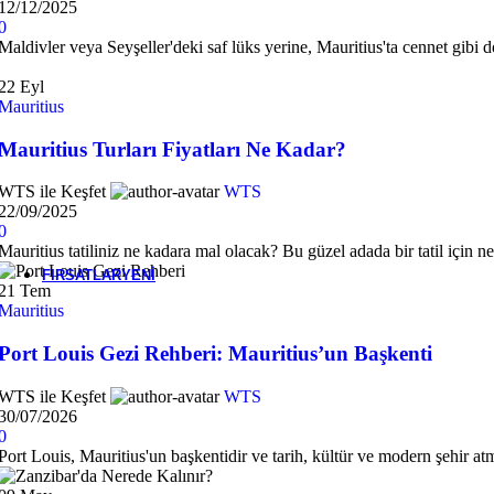
12/12/2025
0
Bali
Maldivler veya Seyşeller'deki saf lüks yerine, Mauritius'ta cennet gibi do
22
Eyl
Mauritius
Mauritius
Mauritius Turları Fiyatları Ne Kadar?
WTS ile Keşfet
WTS
22/09/2025
Seyşeller
0
Mauritius tatiliniz ne kadara mal olacak? Bu güzel adada bir tatil için 
FIRSATLAR
YENI
21
Tem
Mauritius
Port Louis Gezi Rehberi: Mauritius’un Başkenti
WTS ile Keşfet
WTS
30/07/2026
0
Port Louis, Mauritius'un başkentidir ve tarih, kültür ve modern şehir atmos