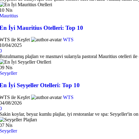
10
Nis
Mauritius
En İyi Mauritius Otelleri: Top 10
WTS ile Keşfet
WTS
10/04/2025
0
Bozulmamış plajları ve masmavi sularıyla pastoral Mauritius otelleri ile de
09
Nis
Seyşeller
En İyi Seyşeller Otelleri: Top 10
WTS ile Keşfet
WTS
04/08/2026
0
Sakin koylar, beyaz kumlu plajlar, iyi restoranlar ve spa: Seyşeller'in on
07
Nis
Seyşeller