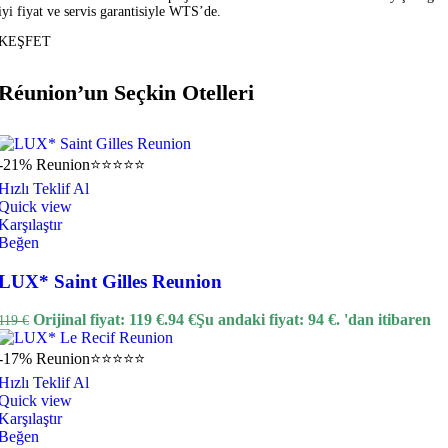
iyi fiyat ve servis garantisiyle WTS’de.
Hızlı Teklif Al
KEŞFET
Quick view
Karşılaştır
Beğen
Réunion’un Seçkin Otelleri
Mulia Resort & Villas Bali
109
€
'dan itibaren
-21%
Reunion
⭐⭐⭐⭐⭐
Hızlı Teklif Al
-34%
Mauritius
⭐⭐⭐⭐⭐
Quick view
Karşılaştır
Hızlı Teklif Al
Beğen
Quick view
Karşılaştır
LUX* Saint Gilles Reunion
Beğen
LUX* Belle Mare Mauritius
Orijinal fiyat: 119 €.
94
€
Şu andaki fiyat: 94 €.
'dan itibaren
119
€
Orijinal fiyat: 139 €.
92
€
Şu andaki fiyat: 92 
-17%
Reunion
⭐⭐⭐⭐⭐
139
€
Hızlı Teklif Al
-20%
Tayland
Phuket
⭐⭐⭐⭐⭐
Quick view
Karşılaştır
Beğen
Hızlı Teklif Al