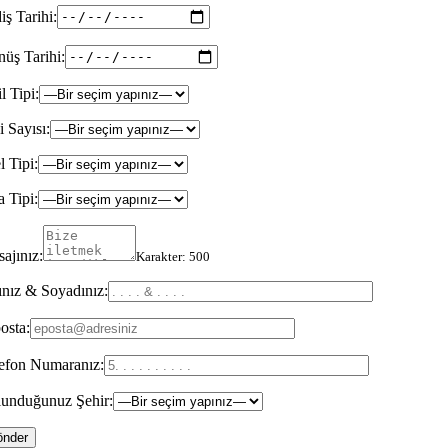
iş Tarihi:
üş Tarihi:
il Tipi:
i Sayısı:
l Tipi:
 Tipi:
ajınız:
Karakter:
500
nız & Soyadınız:
osta:
efon Numaranız:
unduğunuz Şehir: