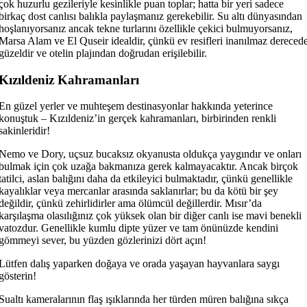
çok huzurlu gezileriyle kesinlikle puan toplar; hatta bir yeri sadece
birkaç dost canlısı balıkla paylaşmanız gerekebilir. Su altı dünyasından
hoşlanıyorsanız ancak tekne turlarını özellikle çekici bulmuyorsanız,
Marsa Alam ve El Quseir idealdir, çünkü ev resifleri inanılmaz dereced
güzeldir ve otelin plajından doğrudan erişilebilir.
Kızıldeniz Kahramanları
En güzel yerler ve muhteşem destinasyonlar hakkında yeterince
konuştuk – Kızıldeniz’in gerçek kahramanları, birbirinden renkli
sakinleridir!
Nemo ve Dory, uçsuz bucaksız okyanusta oldukça yaygındır ve onları
bulmak için çok uzağa bakmanıza gerek kalmayacaktır. Ancak birçok
tatilci, aslan balığını daha da etkileyici bulmaktadır, çünkü genellikle
kayalıklar veya mercanlar arasında saklanırlar; bu da kötü bir şey
değildir, çünkü zehirlidirler ama ölümcül değillerdir. Mısır’da
karşılaşma olasılığınız çok yüksek olan bir diğer canlı ise mavi benekli
vatozdur. Genellikle kumlu dipte yüzer ve tam önünüzde kendini
gömmeyi sever, bu yüzden gözlerinizi dört açın!
Lütfen dalış yaparken doğaya ve orada yaşayan hayvanlara saygı
gösterin!
Sualtı kameralarının flaş ışıklarında her türden müren balığına sıkça