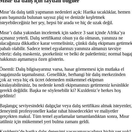
Mısır’da dalış için faydalı bilgiler
Mısır’da dalış tatili yapmanın nedenleri açık: Harika sıcaklıklar, hemen
yanı başınızda bulunan sayısız plaj ve denizde keşfetmek
isteyebileceğiniz her şey, hepsi bir arada ve hiç de uzak değil.
Mısır’ı daha yakından incelemek için sadece 3 saat içinde Afrika’ya
uçmanız yeterli. Dalış sertifikanız olsun ya da olmasın, yanınıza ne
alacağınıza dikkatlice karar vermelisiniz, çünkü dalış ekipmanı getirme
pahalı olabilir. Sadece temel eşyalarınızı yanınıza almanızı tavsiye
ederiz: dalış maskeniz, şnorkeliniz ve belki de paletleriniz; normal baga
hakkınızı aşmamaya özen gösterin.
Önemli: Dalış bilgisayarınız varsa, hasar görmemesi için mutlaka el
bagajınızda taşımalısınız. Genellikle, herhangi bir dalış merkezinden
çok az veya hiç ek ücret ödemeden mükemmel ekipman
kiralayabilirsiniz, bu nedenle kendi ekipmanınızı getirmeniz kesinlikle
gerekli değildir. Başka ne söylenebilir ki? Kızıldeniz’e herkes hoş
geldiniz!
Başlangıç ​​seviyesindeki dalgıçlar veya dalış sertifikası almak isteyenler,
deneyimli profesyoneller kadar rahat hissedecekler ve maliyetler
gerçekten makul. Tüm temel ayarlamalar tamamlandıktan sonra, Mısır
tatiliniz için mükemmel yeri bulma zamanı geldi.
Kızıldeniz’de harika dalış deneyimi yaşayamayacağınız hiçbir yer yok!