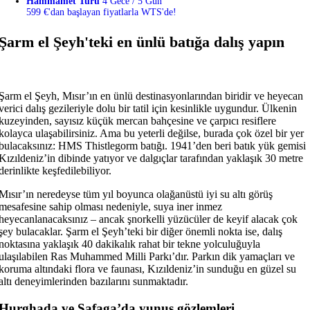
Hammamet Turu
4 Gece / 5 Gün
599 €'dan başlayan fiyatlarla WTS'de!
Şarm el Şeyh'teki en ünlü batığa dalış yapın
Şarm el Şeyh, Mısır’ın en ünlü destinasyonlarından biridir ve heyecan
verici dalış gezileriyle dolu bir tatil için kesinlikle uygundur. Ülkenin
kuzeyinden, sayısız küçük mercan bahçesine ve çarpıcı resiflere
kolayca ulaşabilirsiniz. Ama bu yeterli değilse, burada çok özel bir yer
bulacaksınız: HMS Thistlegorm batığı. 1941’den beri batık yük gemisi
Kızıldeniz’in dibinde yatıyor ve dalgıçlar tarafından yaklaşık 30 metre
derinlikte keşfedilebiliyor.
Mısır’ın neredeyse tüm yıl boyunca olağanüstü iyi su altı görüş
mesafesine sahip olması nedeniyle, suya iner inmez
heyecanlanacaksınız – ancak şnorkelli yüzücüler de keyif alacak çok
şey bulacaklar. Şarm el Şeyh’teki bir diğer önemli nokta ise, dalış
noktasına yaklaşık 40 dakikalık rahat bir tekne yolculuğuyla
ulaşılabilen Ras Muhammed Milli Parkı’dır. Parkın dik yamaçları ve
koruma altındaki flora ve faunası, Kızıldeniz’in sunduğu en güzel su
altı deneyimlerinden bazılarını sunmaktadır.
Hurghada ve Safaga’da yunus gözlemleri