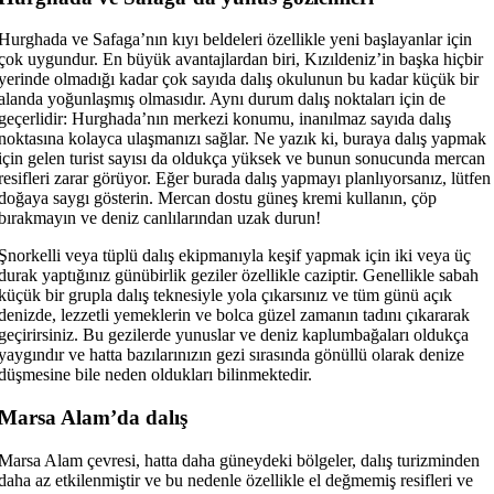
Hurghada ve Safaga’nın kıyı beldeleri özellikle yeni başlayanlar için
çok uygundur. En büyük avantajlardan biri, Kızıldeniz’in başka hiçbir
yerinde olmadığı kadar çok sayıda dalış okulunun bu kadar küçük bir
alanda yoğunlaşmış olmasıdır. Aynı durum dalış noktaları için de
geçerlidir: Hurghada’nın merkezi konumu, inanılmaz sayıda dalış
noktasına kolayca ulaşmanızı sağlar. Ne yazık ki, buraya dalış yapmak
için gelen turist sayısı da oldukça yüksek ve bunun sonucunda mercan
resifleri zarar görüyor. Eğer burada dalış yapmayı planlıyorsanız, lütfen
doğaya saygı gösterin. Mercan dostu güneş kremi kullanın, çöp
bırakmayın ve deniz canlılarından uzak durun!
Şnorkelli veya tüplü dalış ekipmanıyla keşif yapmak için iki veya üç
durak yaptığınız günübirlik geziler özellikle caziptir. Genellikle sabah
küçük bir grupla dalış teknesiyle yola çıkarsınız ve tüm günü açık
denizde, lezzetli yemeklerin ve bolca güzel zamanın tadını çıkararak
geçirirsiniz. Bu gezilerde yunuslar ve deniz kaplumbağaları oldukça
yaygındır ve hatta bazılarınızın gezi sırasında gönüllü olarak denize
düşmesine bile neden oldukları bilinmektedir.
Marsa Alam’da dalış
Marsa Alam çevresi, hatta daha güneydeki bölgeler, dalış turizminden
daha az etkilenmiştir ve bu nedenle özellikle el değmemiş resifleri ve