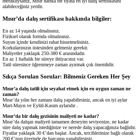
meraklıysanız, Mısır harika bir fiyata en iyi dalış sertifikasını
alabileceğiniz yerdir.
Mısır’da dalış sertifikası hakkında bilgiler:
En az 14 yaşında olmalısınız.
Fiziksel olarak formda olmalısınız.
Suyun içinde kendinizi rahat hissetmelisiniz.
Korkularınızın üstesinden gelmeniz gerekir.
Maliyetler yaklaşık 250-380 € arasındadır.
En az 1 haftalık bir süreye ihtiyacınız var.
Tatil süresince öğrenmeye zaman ayırmak çok önemlidir.
Sıkça Sorulan Sorular: Bilmeniz Gereken Her Şey
Mısır’a dalış tatili için seyahat etmek için en uygun zaman ne
zaman?
Mısır’da yılın her zamanı dalış yapabilirsiniz, ancak en iyi aylar
Mart-Mayıs ve Eylül-Kasım aylarıdır .
Mısır’da bir dalış gezisinin maliyeti ne kadar?
Mısır’da dalışın maliyeti tamamen deneyim seviyenize, ne kadar
süre dalış yapmak istediğinize ve nerede dalış yapacağınıza bağlıdır.
Fiyatlar yaklaşık 30 €’dan başlar. Ancak, tercihlerinize bağlı olarak
200 €’nun üzerinde de harcama yapabilirsiniz.