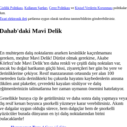
Gizlilik Politikası
,
Kullanım Şartları
,
Çerez Politikası
ve
Kişisel Verilerin Korunması
politikalar
dum.
Ticari elektronik ileti
şartlarına uygun olarak tarafıma tanıtım/bildirim gönderebilirsiniz.
Dahab'daki Mavi Delik
En muhteşem dalış noktalarını ararken kesinlikle kaçırılmaması
gereken, meşhur Mavi Delik! Dürüst olmak gerekirse, Akabe
Körfezi’nde Mavi Delik’ten daha renkli ve çeşitli dalış noktaları var,
ancak bu doğal harikanın güçlü hissi, ziyaretçileri her gün bu yere ve
derinliklerine çekiyor. Resif manzarasının ortasında yer alan 100
metreden fazla derinlikteki bu çukurda hayatını kaybedenlerin anısına
dikilen anıt plaketler, çevredeki kayaları süslüyor ve dalış
eğitmenlerinizin talimatlarına her zaman uymanın önemini hatırlatıyor.
Genellikle buraya cip ile getirilirsiniz ve daha sonra dalış yapmaya vey
dış resif kenarı boyunca şnorkelli yüzmeye karar verebilirsiniz. Akıntı
ve dalgalar uygun olduğu sürece, hem dalgıçlar hem de şnorkelli
yüzücüler burada dünyanın en iyi dalış noktalarından birini
bulacaklardır!