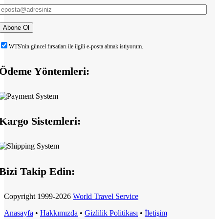
WTS'nin güncel fırsatları ile ilgili e-posta almak istiyorum.
Ödeme Yöntemleri:
Kargo Sistemleri:
Bizi Takip Edin:
Copyright
1999-2026
World Travel Service
Anasayfa
•
Hakkımızda
•
Gizlilik Politikası
•
İletişim