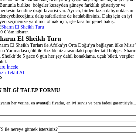
Bununla birlikte, bölgeler kuzeyden güneye farklılık gösteriyor ve
herkesin kendine özgü favorisi var. Ayrıca, birden fazla dalış noktasını
deneyebileceğiniz dalış safarilerine de katılabilirsiniz. Dalış için en iyi
yeri seçmenize yardımcı olmak için, işte kısa bir genel bakış:
0 € 'dan itibaren
harm El Sheikh Turu
harm El Sheikh Turları ile Afrika’yı Orta Doğu’ya bağlayan ülke Mısır’
ina Yarımadası çölü ile Kızıldeniz arasındaki popüler tatil bölgesi Shar
l Sheikh’de 5 gece 6 gün her şey dahil konaklama, uçak bileti, vergiler
hil.
uru İncele
ızlı Teklif Al
S
 BİLGİ TALEP FORMU
anın her yerine, en avantajlı fiyatlar, en iyi servis ve para iadesi garantisiyle...
 ile nereye gitmek istersiniz?