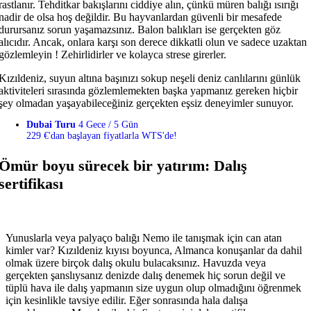
rastlanır. Tehditkar bakışlarını ciddiye alın, çünkü müren balığı ısırığı
nadir de olsa hoş değildir. Bu hayvanlardan güvenli bir mesafede
durursanız sorun yaşamazsınız. Balon balıkları ise gerçekten göz
alıcıdır. Ancak, onlara karşı son derece dikkatli olun ve sadece uzaktan
gözlemleyin ! Zehirlidirler ve kolayca strese girerler.
Kızıldeniz, suyun altına başınızı sokup neşeli deniz canlılarını günlük
aktiviteleri sırasında gözlemlemekten başka yapmanız gereken hiçbir
şey olmadan yaşayabileceğiniz gerçekten eşsiz deneyimler sunuyor.
Dubai Turu
4 Gece / 5 Gün
229 €'dan başlayan fiyatlarla WTS'de!
Ömür boyu sürecek bir yatırım: Dalış
sertifikası
Yunuslarla veya palyaço balığı Nemo ile tanışmak için can atan
kimler var? Kızıldeniz kıyısı boyunca, Almanca konuşanlar da dahil
olmak üzere birçok dalış okulu bulacaksınız. Havuzda veya
gerçekten şanslıysanız denizde dalış denemek hiç sorun değil ve
tüplü hava ile dalış yapmanın size uygun olup olmadığını öğrenmek
için kesinlikle tavsiye edilir. Eğer sonrasında hala dalışa