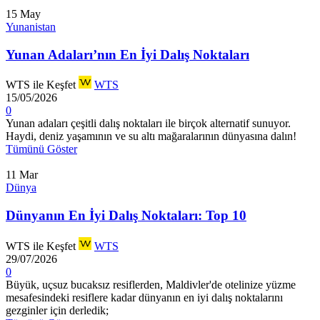
15
May
Yunanistan
Yunan Adaları’nın En İyi Dalış Noktaları
WTS ile Keşfet
WTS
15/05/2026
0
Yunan adaları çeşitli dalış noktaları ile birçok alternatif sunuyor.
Haydi, deniz yaşamının ve su altı mağaralarının dünyasına dalın!
Tümünü Göster
11
Mar
Dünya
Dünyanın En İyi Dalış Noktaları: Top 10
WTS ile Keşfet
WTS
29/07/2026
0
Büyük, uçsuz bucaksız resiflerden, Maldivler'de otelinize yüzme
mesafesindeki resiflere kadar dünyanın en iyi dalış noktalarını
gezginler için derledik;