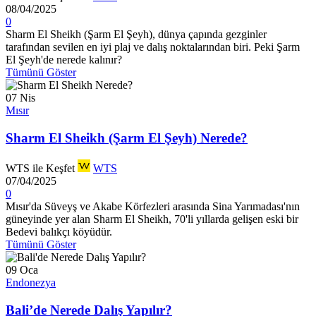
08/04/2025
0
Sharm El Sheikh (Şarm El Şeyh), dünya çapında gezginler
tarafından sevilen en iyi plaj ve dalış noktalarından biri. Peki Şarm
El Şeyh'de nerede kalınır?
Tümünü Göster
07
Nis
Mısır
Sharm El Sheikh (Şarm El Şeyh) Nerede?
WTS ile Keşfet
WTS
07/04/2025
0
Mısır'da Süveyş ve Akabe Körfezleri arasında Sina Yarımadası'nın
güneyinde yer alan Sharm El Sheikh, 70'li yıllarda gelişen eski bir
Bedevi balıkçı köyüdür.
Tümünü Göster
09
Oca
Endonezya
Bali’de Nerede Dalış Yapılır?