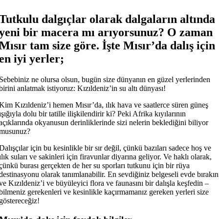
Tutkulu dalgıçlar olarak dalgaların altında
yeni bir macera mı arıyorsunuz? O zaman
Mısır tam size göre. İşte Mısır’da dalış için
en iyi yerler;
Sebebiniz ne olursa olsun, bugün size dünyanın en güzel yerlerinden
birini anlatmak istiyoruz: Kızıldeniz’in su altı dünyası!
Kim Kızıldeniz’i hemen Mısır’da, ılık hava ve saatlerce süren güneş
ışığıyla dolu bir tatille ilişkilendirir ki? Peki Afrika kıyılarının
açıklarında okyanusun derinliklerinde sizi nelerin beklediğini biliyor
musunuz?
Dalışçılar için bu kesinlikle bir sır değil, çünkü bazıları sadece hoş ve
ılık suları ve sakinleri için firavunlar diyarına geliyor. Ve haklı olarak,
çünkü burası gerçekten de her su sporları tutkunu için bir rüya
destinasyonu olarak tanımlanabilir. En sevdiğiniz belgeseli evde bırakın
ve Kızıldeniz’i ve büyüleyici flora ve faunasını bir dalışla keşfedin –
bilmeniz gerekenleri ve kesinlikle kaçırmamanız gereken yerleri size
göstereceğiz!