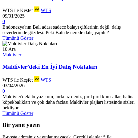
WTS ile Keşfet
WTS
09/01/2025
0
Endonezya'nın Bali adası sadece balayı çiftlerinin değil, dalış
severlerin de gözdesi. Peki Bali'de nerede dalış yapılır?
Tümünü Göster
10
Ara
Maldivler
Maldivler’deki En İyi Dalış Noktaları
WTS ile Keşfet
WTS
03/04/2026
0
Maldivler'deki beyaz kum, turkuaz deniz, pırıl pırıl kumsallar, balina
köpekbalıkları ve çok daha fazlası Maldivler plajları listesinde sizleri
bekliyor.
Tümünü Göster
Bir yanıt yazın
E-posta adresiniz yayınlanmayacak.
Gerekli alanlar
*
ile