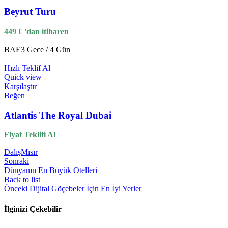
Beyrut Turu
449
€
'dan itibaren
BAE
3 Gece / 4 Gün
Hızlı Teklif Al
Quick view
Karşılaştır
Beğen
Atlantis The Royal Dubai
Fiyat Teklifi Al
Dalış
Mısır
Sonraki
Dünyanın En Büyük Otelleri
Back to list
Önceki
Dijital Göçebeler İçin En İyi Yerler
İlginizi Çekebilir