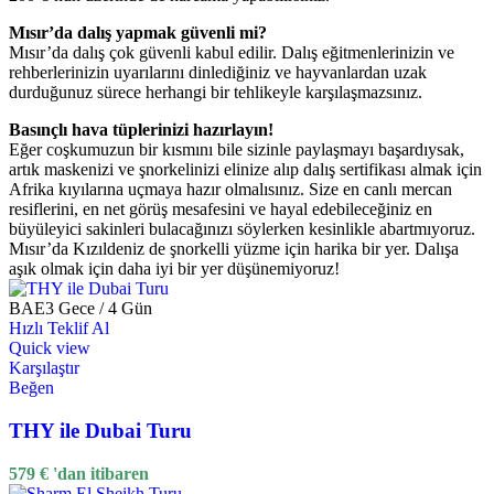
Mısır’da dalış yapmak güvenli mi?
Mısır’da dalış çok güvenli kabul edilir. Dalış eğitmenlerinizin ve
rehberlerinizin uyarılarını dinlediğiniz ve hayvanlardan uzak
durduğunuz sürece herhangi bir tehlikeyle karşılaşmazsınız.
Basınçlı hava tüplerinizi hazırlayın!
Eğer coşkumuzun bir kısmını bile sizinle paylaşmayı başardıysak,
artık maskenizi ve şnorkelinizi elinize alıp dalış sertifikası almak için
Afrika kıyılarına uçmaya hazır olmalısınız. Size en canlı mercan
resiflerini, en net görüş mesafesini ve hayal edebileceğiniz en
büyüleyici sakinleri bulacağınızı söylerken kesinlikle abartmıyoruz.
Mısır’da Kızıldeniz de şnorkelli yüzme için harika bir yer. Dalışa
aşık olmak için daha iyi bir yer düşünemiyoruz!
BAE
3 Gece / 4 Gün
Hızlı Teklif Al
Quick view
Karşılaştır
Beğen
THY ile Dubai Turu
579
€
'dan itibaren