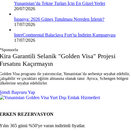
Yunanistan’da Tekne Turları İçin En Güzel Yerler
20/07/2026
İspanya: 2026 Güneş Tutulması Nereden İzlenir?
17/07/2026
InterContinental Balaclava Fort’ta İndirim Kampanyası
17/07/2026
*Sponsorlu
Kira Garantili Selanik "Golden Visa" Projesi
Fırsatını Kaçırmayın
Golden Visa programı ile yatırımcılar, Yunanistan’da serbestçe seyahat edebilir,
çalışabilir ve çocukları eğitim almasına olanak tanır. Ayrıca, Schengen bölgesi
ülkelerine seyahat edebilirler.
Şimdi Başvuru Yap
ERKEN REZERVASYON
Yılın 365 günü %50'ye varan indirimli fiyatlar.