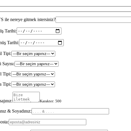
 ile nereye gitmek istersiniz?
iş Tarihi:
üş Tarihi:
il Tipi:
i Sayısı:
l Tipi:
 Tipi:
ajınız:
Karakter:
500
nız & Soyadınız:
osta: