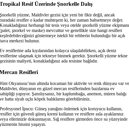
Tropikal Resif Üzerinde Şnorkelle Dalış
Şnorkelli yüzme, Maldivler gezisi için yeni bir fikir değil, ancak
buradaki resifler o kadar muhteşem ki, her zaman bahsetmeye değer.
Konakladığınız herhangi bir tesis veya otelde şnorkelli yüzme ekipmanı
(palet, şnorkel ve maske) mevcuttur ve genellikle size hangi resifleri
keşfedebileceğinizi göstermeye istekli bir rehberin bulunduğu bir açık
hava merkezi bulunur.
Ev resiflerine ada kıyılarından kolayca ulaşılabilirken, açık deniz
resiflerine ulaşmak için tekneye binmek gerekir. Şnorkelli yüzme tekne
gezisinin maliyeti, konakladığınız ada tesisine bağlıdır.
Mercan Resifleri
Hint Okyanusu’nun altında kocaman bir aktivite ve renk dünyası var v
Maldivler, dünyanın en güzel mercan resiflerinden bazılarına ev
sahipliği yapıyor. Şanslıysanız, bir kaplumbağa, anemon, müren balığı
ve hatta siyah uçlu köpek balıklarını görebilirsiniz.
Profesyonel İpucu: Güneş yanığını önlemek için koruyucu kullanın,
resifler için güvenli güneş kremi kullanın ve resiflere asla ayaklarınız
veya ellerinizle dokunmayın. Sığ resiflere girmeden önce su yüzeyinde
yüzmenin hissini yaşayın.