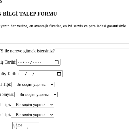
S
 BİLGİ TALEP FORMU
anın her yerine, en avantajlı fiyatlar, en iyi servis ve para iadesi garantisiyle...
 ile nereye gitmek istersiniz?
iş Tarihi:
üş Tarihi:
il Tipi:
i Sayısı:
l Tipi:
 Tipi: