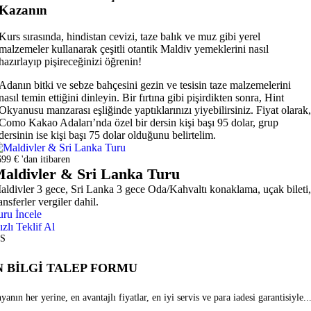
Kazanın
Kurs sırasında, hindistan cevizi, taze balık ve muz gibi yerel
malzemeler kullanarak çeşitli otantik Maldiv yemeklerini nasıl
hazırlayıp pişireceğinizi öğrenin!
Adanın bitki ve sebze bahçesini gezin ve tesisin taze malzemelerini
nasıl temin ettiğini dinleyin. Bir fırtına gibi pişirdikten sonra, Hint
Okyanusu manzarası eşliğinde yaptıklarınızı yiyebilirsiniz. Fiyat olarak,
Como Kakao Adaları’nda özel bir dersin kişi başı 95 dolar, grup
dersinin ise kişi başı 75 dolar olduğunu belirtelim.
99 € 'dan itibaren
aldivler & Sri Lanka Turu
aldivler 3 gece, Sri Lanka 3 gece Oda/Kahvaltı konaklama, uçak bileti,
ansferler vergiler dahil.
uru İncele
ızlı Teklif Al
S
 BİLGİ TALEP FORMU
anın her yerine, en avantajlı fiyatlar, en iyi servis ve para iadesi garantisiyle...