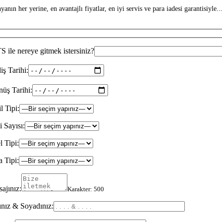
anın her yerine, en avantajlı fiyatlar, en iyi servis ve para iadesi garantisiyle...
 ile nereye gitmek istersiniz?
iş Tarihi:
üş Tarihi:
il Tipi:
i Sayısı:
l Tipi:
 Tipi:
ajınız:
Karakter:
500
nız & Soyadınız: