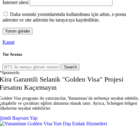
İnternet sitesi
Daha sonraki yorumlarımda kullanılması için adım, e-posta
adresim ve site adresim bu tarayıcıya kaydedilsin.
Kapat
Tur Arama
Search
*Sponsorlu
Kira Garantili Selanik "Golden Visa" Projesi
Fırsatını Kaçırmayın
Golden Visa programı ile yatırımcılar, Yunanistan’da serbestçe seyahat edebilir,
çalışabilir ve çocukları eğitim almasına olanak tanır. Ayrıca, Schengen bölgesi
ülkelerine seyahat edebilirler.
Şimdi Başvuru Yap