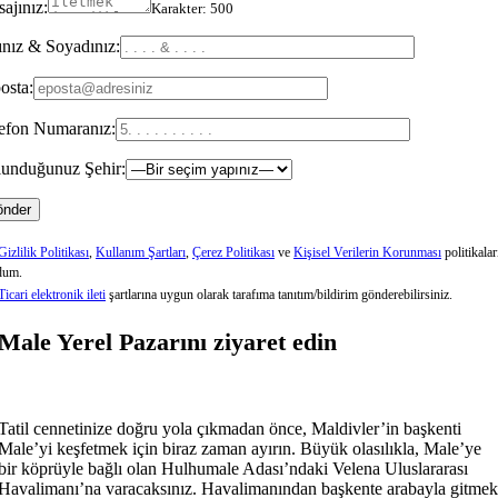
ajınız:
Karakter:
500
nız & Soyadınız:
osta:
efon Numaranız:
unduğunuz Şehir:
Gizlilik Politikası
,
Kullanım Şartları
,
Çerez Politikası
ve
Kişisel Verilerin Korunması
politikalar
dum.
Ticari elektronik ileti
şartlarına uygun olarak tarafıma tanıtım/bildirim gönderebilirsiniz.
Male Yerel Pazarını ziyaret edin
Tatil cennetinize doğru yola çıkmadan önce, Maldivler’in başkenti
Male’yi keşfetmek için biraz zaman ayırın. Büyük olasılıkla, Male’ye
bir köprüyle bağlı olan Hulhumale Adası’ndaki Velena Uluslararası
Havalimanı’na varacaksınız. Havalimanından başkente arabayla gitmek