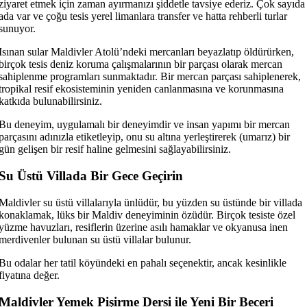
ziyaret etmek için zaman ayırmanızı şiddetle tavsiye ederiz. Çok sayıda
ada var ve çoğu tesis yerel limanlara transfer ve hatta rehberli turlar
sunuyor.
Isınan sular Maldivler Atolü’ndeki mercanları beyazlatıp öldürürken,
birçok tesis deniz koruma çalışmalarının bir parçası olarak mercan
sahiplenme programları sunmaktadır. Bir mercan parçası sahiplenerek,
tropikal resif ekosisteminin yeniden canlanmasına ve korunmasına
katkıda bulunabilirsiniz.
Bu deneyim, uygulamalı bir deneyimdir ve insan yapımı bir mercan
parçasını adınızla etiketleyip, onu su altına yerleştirerek (umarız) bir
gün gelişen bir resif haline gelmesini sağlayabilirsiniz.
Su Üstü Villada Bir Gece Geçirin
Maldivler su üstü villalarıyla ünlüdür, bu yüzden su üstünde bir villada
konaklamak, lüks bir Maldiv deneyiminin özüdür. Birçok tesiste özel
yüzme havuzları, resiflerin üzerine asılı hamaklar ve okyanusa inen
merdivenler bulunan su üstü villalar bulunur.
Bu odalar her tatil köyündeki en pahalı seçenektir, ancak kesinlikle
fiyatına değer.
Maldivler Yemek Pişirme Dersi ile Yeni Bir Beceri