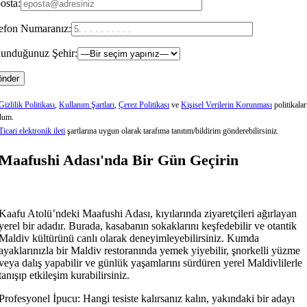
osta:
efon Numaranız:
unduğunuz Şehir:
Gizlilik Politikası
,
Kullanım Şartları
,
Çerez Politikası
ve
Kişisel Verilerin Korunması
politikalar
dum.
Ticari elektronik ileti
şartlarına uygun olarak tarafıma tanıtım/bildirim gönderebilirsiniz.
Maafushi Adası'nda Bir Gün Geçirin
Kaafu Atolü’ndeki Maafushi Adası, kıyılarında ziyaretçileri ağırlayan
yerel bir adadır. Burada, kasabanın sokaklarını keşfedebilir ve otantik
Maldiv kültürünü canlı olarak deneyimleyebilirsiniz. Kumda
ayaklarınızla bir Maldiv restoranında yemek yiyebilir, şnorkelli yüzme
veya dalış yapabilir ve günlük yaşamlarını sürdüren yerel Maldivlilerle
tanışıp etkileşim kurabilirsiniz.
Profesyonel İpucu: Hangi tesiste kalırsanız kalın, yakındaki bir adayı