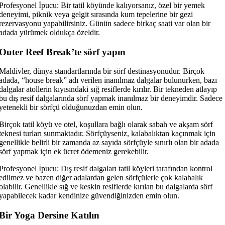
Profesyonel İpucu: Bir tatil köyünde kalıyorsanız, özel bir yemek
deneyimi, piknik veya gelgit sırasında kum tepelerine bir gezi
rezervasyonu yapabilirsiniz. Günün sadece birkaç saati var olan bir
adada yürümek oldukça özeldir.
Outer Reef Break’te sörf yapın
Maldivler, dünya standartlarında bir sörf destinasyonudur. Birçok
adada, “house break” adı verilen inanılmaz dalgalar bulunurken, bazı
dalgalar atollerin kıyısındaki sığ resiflerde kırılır. Bir tekneden atlayıp
bu dış resif dalgalarında sörf yapmak inanılmaz bir deneyimdir. Sadece
yetenekli bir sörfçü olduğunuzdan emin olun.
Birçok tatil köyü ve otel, koşullara bağlı olarak sabah ve akşam sörf
teknesi turları sunmaktadır. Sörfçüyseniz, kalabalıktan kaçınmak için
genellikle belirli bir zamanda az sayıda sörfçüyle sınırlı olan bir adada
sörf yapmak için ek ücret ödemeniz gerekebilir.
Profesyonel İpucu: Dış resif dalgaları tatil köyleri tarafından kontrol
edilmez ve bazen diğer adalardan gelen sörfçülerle çok kalabalık
olabilir. Genellikle sığ ve keskin resiflerde kırılan bu dalgalarda sörf
yapabilecek kadar kendinize güvendiğinizden emin olun.
Bir Yoga Dersine Katılın