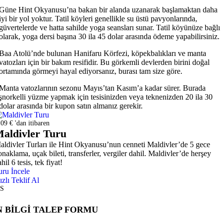
Güne Hint Okyanusu’na bakan bir alanda uzanarak başlamaktan daha
iyi bir yol yoktur. Tatil köyleri genellikle su üstü pavyonlarında,
güvertelerde ve hatta sahilde yoga seansları sunar. Tatil köyünüze bağlı
olarak, yoga dersi başına 30 ila 45 dolar arasında ödeme yapabilirsiniz.
Baa Atolü’nde bulunan Hanifaru Körfezi, köpekbalıkları ve manta
vatozları için bir bakım resifidir. Bu görkemli devlerden birini doğal
ortamında görmeyi hayal ediyorsanız, burası tam size göre.
Manta vatozlarının sezonu Mayıs’tan Kasım’a kadar sürer. Burada
şnorkelli yüzme yapmak için tesisinizden veya teknenizden 20 ila 30
dolar arasında bir kupon satın almanız gerekir.
09 € 'dan itibaren
aldivler Turu
aldivler Turları ile Hint Okyanusu’nun cenneti Maldivler’de 5 gece
onaklama, uçak bileti, transferler, vergiler dahil. Maldivler’de herşey
hil 6 tesis, tek fiyat!
uru İncele
ızlı Teklif Al
S
 BİLGİ TALEP FORMU