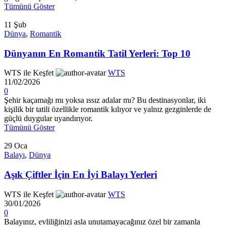
Tümünü Göster
11
Şub
Dünya
,
Romantik
Dünyanın En Romantik Tatil Yerleri: Top 10
WTS ile Keşfet
WTS
11/02/2026
0
Şehir kaçamağı mı yoksa ıssız adalar mı? Bu destinasyonlar, iki
kişilik bir tatili özellikle romantik kılıyor ve yalnız gezginlerde de
güçlü duygular uyandırıyor.
Tümünü Göster
29
Oca
Balayı
,
Dünya
Aşık Çiftler İçin En İyi Balayı Yerleri
WTS ile Keşfet
WTS
30/01/2026
0
Balayınız, evliliğinizi asla unutamayacağınız özel bir zamanla