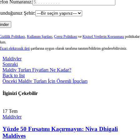
efon Numaranız:
unduğunuz Şehir:
Gizlilik Politikası
,
Kullanım Şartları
,
Çerez Politikası
ve
Kişisel Verilerin Korunması
politikalar
dum.
Ticari elektronik ileti
şartlarına uygun olarak tarafıma tanıtım/bildirim gönderebilirsiniz.
Maldivler
Sonraki
Maldiv Turları Fiyatları Ne Kadar?
Back to list
Önceki
Maldiv Turları İçin Önemli İpuçları
İlginizi Çekebilir
17
Tem
Maldivler
Yüzde 50 Fırsatını Kaçırmayın: Niva Dhigali
Maldives