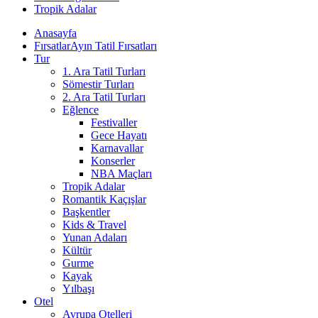
Tropik Adalar
Anasayfa
Fırsatlar
Ayın Tatil Fırsatları
Tur
1. Ara Tatil Turları
Sömestir Turları
2. Ara Tatil Turları
Eğlence
Festivaller
Gece Hayatı
Karnavallar
Konserler
NBA Maçları
Tropik Adalar
Romantik Kaçışlar
Başkentler
Kids & Travel
Yunan Adaları
Kültür
Gurme
Kayak
Yılbaşı
Otel
Avrupa Otelleri