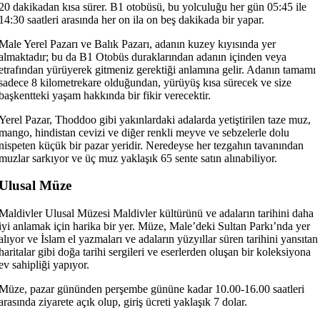
20 dakikadan kısa sürer. B1 otobüsü, bu yolculuğu her gün 05:45 ile
14:30 saatleri arasında her on ila on beş dakikada bir yapar.
Male Yerel Pazarı ve Balık Pazarı, adanın kuzey kıyısında yer
almaktadır; bu da B1 Otobüs duraklarından adanın içinden veya
etrafından yürüyerek gitmeniz gerektiği anlamına gelir. Adanın tamamı
sadece 8 kilometrekare olduğundan, yürüyüş kısa sürecek ve size
başkentteki yaşam hakkında bir fikir verecektir.
Yerel Pazar, Thoddoo gibi yakınlardaki adalarda yetiştirilen taze muz,
mango, hindistan cevizi ve diğer renkli meyve ve sebzelerle dolu
nispeten küçük bir pazar yeridir. Neredeyse her tezgahın tavanından
muzlar sarkıyor ve üç muz yaklaşık 65 sente satın alınabiliyor.
Ulusal Müze
Maldivler Ulusal Müzesi Maldivler kültürünü ve adaların tarihini daha
iyi anlamak için harika bir yer. Müze, Male’deki Sultan Parkı’nda yer
alıyor ve İslam el yazmaları ve adaların yüzyıllar süren tarihini yansıtan
haritalar gibi doğa tarihi sergileri ve eserlerden oluşan bir koleksiyona
ev sahipliği yapıyor.
Müze, pazar gününden perşembe gününe kadar 10.00-16.00 saatleri
arasında ziyarete açık olup, giriş ücreti yaklaşık 7 dolar.