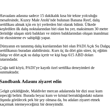
Havaalanı adasına sadece 15 dakikalık kısa bir tekne yolculuğu
mesafesinde, Kuzey Male Atolü’nde bulunan Banana Reef, dalış
sertifikası almak için en iyi yerlerden biri olarak bilinir. Ülkede
keşfedilen ilk dalış noktalarından biri olan bu yer, maksimum 30 metre
derinliğe ulaşan sürü balıkları ve müren balıklarından oluşan inanılmaz
bir ekosisteme ev sahipliği yapar.
Dünyanın en tanınmış dalış kurslarından biri olan PADI Açık Su Dalgı
sertifikanızı buradan alabilirsiniz. Kurs üç ila dört gün sürer, üç eğitim
dalışı ve dört açık su dalışı içerir ve kişi başı 615 ABD doları
tutarındadır.
Çoğu tatil köyü, PADI’ye kayıtlı özel sertifika deneyimleri de
sunmaktadır.
Sandbank Adasını ziyaret edin
Gelgit çekildiğinde, Maldivler mercan adalarında bir dizi ıssız kum
tepeciği belirir. Burada beyaz kum ve kristal berraklığındaki suların
dışında görülecek pek bir şey olmasa da, bu adaları ziyaret etmek
kaçırmak istemeyeceğiniz bir deneyimdir.