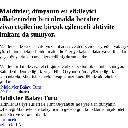
Maldivler, dünyanın en etkileyici
ülkelerinden biri olmakla beraber
ziyaretçilerine birçok eğlenceli aktivite
imkanı da sunuyor.
Maldivler’de yaklaşık iki yüz tatil adası ve denizlerde seyreden yaklaşı
yüz elli turist teknesi bulunmaktadır. Geriye kalan adalar ya yerli halkın
yaşadığı ya da tamamen terk edilmiş durumdadır.
Maldiv Turları ile ziyaret ettiğinizde ülke size birçok etkinlik sunuyor.
Sahilde dinlenmediğiniz veya Hint Okyanusu’nda yüzmediğiniz
zamanlarda, Maldivler’deyken yapmanızı önerdiğimiz aktiviteler
şunlar;
99 € 'dan itibaren
aldivler Balayı Turu
aldivler Balayı Turları ile Hint Okyanusu’nda yer alan dünyanın
özbebeği Maldivler’de balayı için 5 gece 6 gün konaklama, uçak bileti,
ansferler ve vergiler dahil.
uru İncele
ızlı Teklif Al