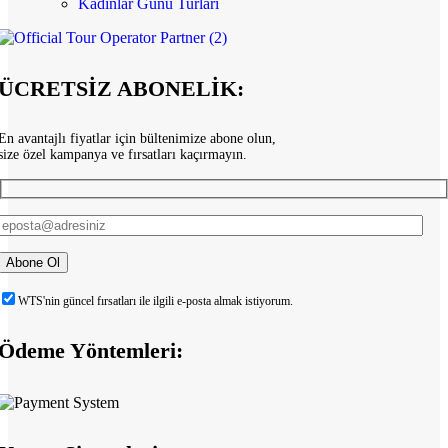
Kadınlar Günü Turları
ÜCRETSİZ ABONELİK:
En avantajlı fiyatlar için bültenimize abone olun,
size özel kampanya ve fırsatları kaçırmayın.
WTS'nin güncel fırsatları ile ilgili e-posta almak istiyorum.
Ödeme Yöntemleri: