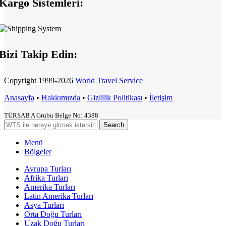
Kargo Sistemleri:
Bizi Takip Edin:
Copyright
1999-2026
World Travel Service
Anasayfa
•
Hakkımızda
•
Gizlilik Politikası
•
İletişim
TÜRSAB A Grubu Belge No: 4388
Search
Menü
Bölgeler
Avrupa Turları
Afrika Turları
Amerika Turları
Latin Amerika Turları
Asya Turları
Orta Doğu Turları
Uzak Doğu Turları