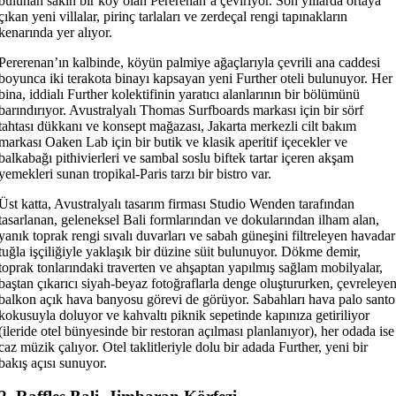
bulunan sakin bir köy olan Pererenan’a çeviriyor. Son yıllarda ortaya
çıkan yeni villalar, pirinç tarlaları ve zerdeçal rengi tapınakların
kenarında yer alıyor.
Pererenan’ın kalbinde, köyün palmiye ağaçlarıyla çevrili ana caddesi
boyunca iki terakota binayı kapsayan yeni Further oteli bulunuyor. Her
bina, iddialı Further kolektifinin yaratıcı alanlarının bir bölümünü
barındırıyor. Avustralyalı Thomas Surfboards markası için bir sörf
tahtası dükkanı ve konsept mağazası, Jakarta merkezli cilt bakım
markası Oaken Lab için bir butik ve klasik aperitif içecekler ve
balkabağı pithivierleri ve sambal soslu biftek tartar içeren akşam
yemekleri sunan tropikal-Paris tarzı bir bistro var.
Üst katta, Avustralyalı tasarım firması Studio Wenden tarafından
tasarlanan, geleneksel Bali formlarından ve dokularından ilham alan,
yanık toprak rengi sıvalı duvarları ve sabah güneşini filtreleyen havadar
tuğla işçiliğiyle yaklaşık bir düzine süit bulunuyor. Dökme demir,
toprak tonlarındaki traverten ve ahşaptan yapılmış sağlam mobilyalar,
baştan çıkarıcı siyah-beyaz fotoğraflarla denge oluştururken, çevreleye
balkon açık hava banyosu görevi de görüyor. Sabahları hava palo santo
kokusuyla doluyor ve kahvaltı piknik sepetinde kapınıza getiriliyor
(ileride otel bünyesinde bir restoran açılması planlanıyor), her odada ise
caz müzik çalıyor. Otel taklitleriyle dolu bir adada Further, yeni bir
bakış açısı sunuyor.