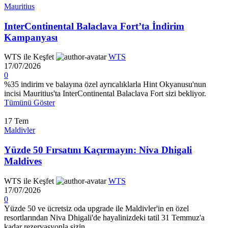
Mauritius
InterContinental Balaclava Fort’ta İndirim
Kampanyası
WTS ile Keşfet
WTS
17/07/2026
0
%35 indirim ve balayına özel ayrıcalıklarla Hint Okyanusu'nun
incisi Mauritius'ta InterContinental Balaclava Fort sizi bekliyor.
Tümünü Göster
17
Tem
Maldivler
Yüzde 50 Fırsatını Kaçırmayın: Niva Dhigali
Maldives
WTS ile Keşfet
WTS
17/07/2026
0
Yüzde 50 ve ücretsiz oda upgrade ile Maldivler'in en özel
resortlarından Niva Dhigali'de hayalinizdeki tatil 31 Temmuz'a
kadar rezervasyonla sizin.