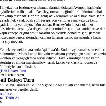
19. yüzyılda Endonezya takımadalarında dolaşan Avrupalı ​​kaşiflerin
öykülerinden ilham alan Bensley, ormanın eğimli bir bölümüne tuhaf
bir kamp tasarladı. Her biri geniş açık teraslara ve özel havuzlara sahip
22 adet tek yatak odalı süit, resepsiyon ve fitness merkezi de kendi
çadırlarında yer alıyor. Tüm odalar, Bensley’nin imzası olan zıt
desenlerin karışımıyla döşenmiş; ikat minderler, antika sandıklar ve deri
kaplı kanepeler gibi çeşitli tasarım objeleriyle donatılmış; duşlardaki
gözetleme pencerelerinden çatılara tünemiş pirinç maymunlara kadar
her şey mevcut.
Yemek seçenekleri arasında Api Jiwa’da Endonezya omakase menüleri
bulunurken, Mads Lange kahvaltı ve akşam yemeği için sıcak ıstakozlu
wonton ve yengeçli taco servis ediyor. Hava karardığında ise kamp
ateşinin etrafında marshmallow, sıcak kakao ve klasik Endonezya
filmleriyle ısınabilirsiniz.
59 € 'dan itibaren
ali Balayı Turu
ali Balayı Turları ile Bali’de 5 gece Oda/Kahvaltı konaklama, uçak bilet
ansferler ve vergiler dahil.
uru İncele
ızlı Teklif Al
S