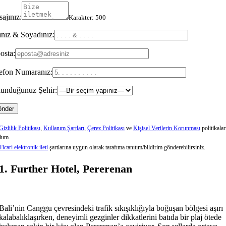
ajınız:
Karakter:
500
nız & Soyadınız:
osta:
efon Numaranız:
unduğunuz Şehir:
Gizlilik Politikası
,
Kullanım Şartları
,
Çerez Politikası
ve
Kişisel Verilerin Korunması
politikalar
dum.
Ticari elektronik ileti
şartlarına uygun olarak tarafıma tanıtım/bildirim gönderebilirsiniz.
1. Further Hotel, Pererenan
Bali’nin Canggu çevresindeki trafik sıkışıklığıyla boğuşan bölgesi aşırı
kalabalıklaşırken, deneyimli gezginler dikkatlerini batıda bir plaj ötede