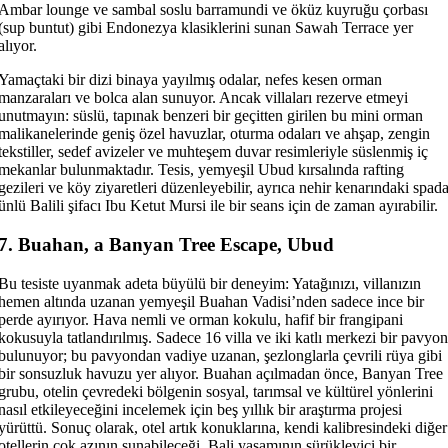
Ambar lounge ve sambal soslu barramundi ve öküz kuyruğu çorbası
(sup buntut) gibi Endonezya klasiklerini sunan Sawah Terrace yer
alıyor.
Yamaçtaki bir dizi binaya yayılmış odalar, nefes kesen orman
manzaraları ve bolca alan sunuyor. Ancak villaları rezerve etmeyi
unutmayın: süslü, tapınak benzeri bir geçitten girilen bu mini orman
malikanelerinde geniş özel havuzlar, oturma odaları ve ahşap, zengin
tekstiller, sedef avizeler ve muhteşem duvar resimleriyle süslenmiş iç
mekanlar bulunmaktadır. Tesis, yemyeşil Ubud kırsalında rafting
gezileri ve köy ziyaretleri düzenleyebilir, ayrıca nehir kenarındaki spad
ünlü Balili şifacı Ibu Ketut Mursi ile bir seans için de zaman ayırabilir.
7. Buahan, a Banyan Tree Escape, Ubud
Bu tesiste uyanmak adeta büyülü bir deneyim: Yatağınızı, villanızın
hemen altında uzanan yemyeşil Buahan Vadisi’nden sadece ince bir
perde ayırıyor. Hava nemli ve orman kokulu, hafif bir frangipani
kokusuyla tatlandırılmış. Sadece 16 villa ve iki katlı merkezi bir pavyon
bulunuyor; bu pavyondan vadiye uzanan, şezlonglarla çevrili rüya gibi
bir sonsuzluk havuzu yer alıyor. Buahan açılmadan önce, Banyan Tree
grubu, otelin çevredeki bölgenin sosyal, tarımsal ve kültürel yönlerini
nasıl etkileyeceğini incelemek için beş yıllık bir araştırma projesi
yürüttü. Sonuç olarak, otel artık konuklarına, kendi kalibresindeki diğer
otellerin çok azının sunabileceği, Bali yaşamının sürükleyici bir