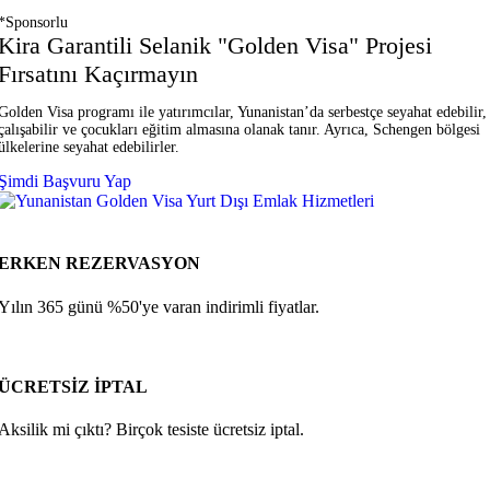
*Sponsorlu
Kira Garantili Selanik "Golden Visa" Projesi
Fırsatını Kaçırmayın
Golden Visa programı ile yatırımcılar, Yunanistan’da serbestçe seyahat edebilir,
çalışabilir ve çocukları eğitim almasına olanak tanır. Ayrıca, Schengen bölgesi
ülkelerine seyahat edebilirler.
Şimdi Başvuru Yap
ERKEN REZERVASYON
Yılın 365 günü %50'ye varan indirimli fiyatlar.
ÜCRETSİZ İPTAL
Aksilik mi çıktı? Birçok tesiste ücretsiz iptal.