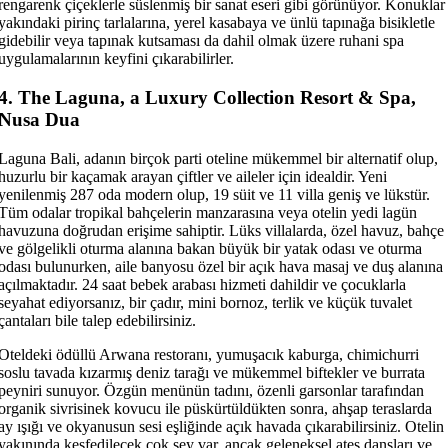
rengarenk çiçeklerle süslenmiş bir sanat eseri gibi görünüyor. Konuklar
yakındaki pirinç tarlalarına, yerel kasabaya ve ünlü tapınağa bisikletle
gidebilir veya tapınak kutsaması da dahil olmak üzere ruhani spa
uygulamalarının keyfini çıkarabilirler.
4. The Laguna, a Luxury Collection Resort & Spa,
Nusa Dua
Laguna Bali, adanın birçok parti oteline mükemmel bir alternatif olup,
huzurlu bir kaçamak arayan çiftler ve aileler için idealdir. Yeni
yenilenmiş 287 oda modern olup, 19 süit ve 11 villa geniş ve lükstür.
Tüm odalar tropikal bahçelerin manzarasına veya otelin yedi lagün
havuzuna doğrudan erişime sahiptir. Lüks villalarda, özel havuz, bahçe
ve gölgelikli oturma alanına bakan büyük bir yatak odası ve oturma
odası bulunurken, aile banyosu özel bir açık hava masaj ve duş alanına
açılmaktadır. 24 saat bebek arabası hizmeti dahildir ve çocuklarla
seyahat ediyorsanız, bir çadır, mini bornoz, terlik ve küçük tuvalet
çantaları bile talep edebilirsiniz.
Oteldeki ödüllü Arwana restoranı, yumuşacık kaburga, chimichurri
soslu tavada kızarmış deniz tarağı ve mükemmel biftekler ve burrata
peyniri sunuyor. Özgün menünün tadını, özenli garsonlar tarafından
organik sivrisinek kovucu ile püskürtüldükten sonra, ahşap teraslarda
ay ışığı ve okyanusun sesi eşliğinde açık havada çıkarabilirsiniz. Otelin
yakınında keşfedilecek çok şey var, ancak geleneksel ateş dansları ve