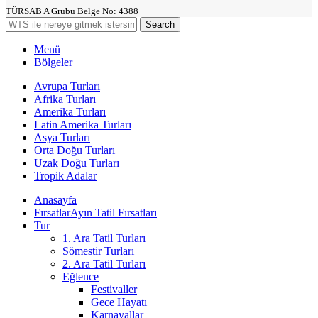
TÜRSAB A Grubu Belge No: 4388
Search
Menü
Bölgeler
Avrupa Turları
Afrika Turları
Amerika Turları
Latin Amerika Turları
Asya Turları
Orta Doğu Turları
Uzak Doğu Turları
Tropik Adalar
Anasayfa
Fırsatlar
Ayın Tatil Fırsatları
Tur
1. Ara Tatil Turları
Sömestir Turları
2. Ara Tatil Turları
Eğlence
Festivaller
Gece Hayatı
Karnavallar