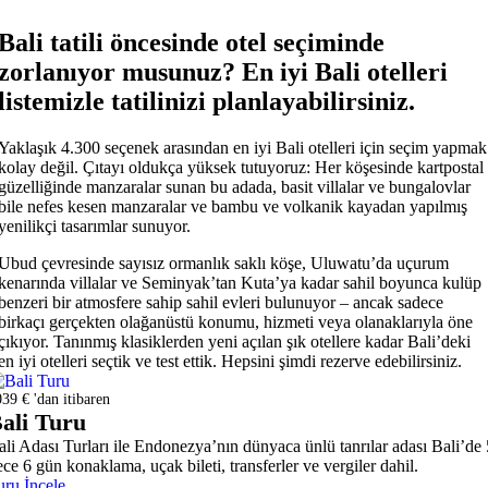
Bali tatili öncesinde otel seçiminde
zorlanıyor musunuz? En iyi Bali otelleri
listemizle tatilinizi planlayabilirsiniz.
Yaklaşık 4.300 seçenek arasından en iyi Bali otelleri için seçim yapmak
kolay değil. Çıtayı oldukça yüksek tutuyoruz: Her köşesinde kartpostal
güzelliğinde manzaralar sunan bu adada, basit villalar ve bungalovlar
bile nefes kesen manzaralar ve bambu ve volkanik kayadan yapılmış
yenilikçi tasarımlar sunuyor.
Ubud çevresinde sayısız ormanlık saklı köşe, Uluwatu’da uçurum
kenarında villalar ve Seminyak’tan Kuta’ya kadar sahil boyunca kulüp
benzeri bir atmosfere sahip sahil evleri bulunuyor – ancak sadece
birkaçı gerçekten olağanüstü konumu, hizmeti veya olanaklarıyla öne
çıkıyor. Tanınmış klasiklerden yeni açılan şık otellere kadar Bali’deki
en iyi otelleri seçtik ve test ettik. Hepsini şimdi rezerve edebilirsiniz.
39 € 'dan itibaren
ali Turu
ali Adası Turları ile Endonezya’nın dünyaca ünlü tanrılar adası Bali’de 
ece 6 gün konaklama, uçak bileti, transferler ve vergiler dahil.
uru İncele