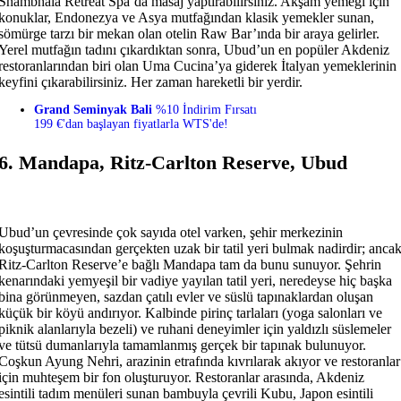
Shambhala Retreat Spa’da masaj yaptırabilirsiniz. Akşam yemeği için
konuklar, Endonezya ve Asya mutfağından klasik yemekler sunan,
sömürge tarzı bir mekan olan otelin Raw Bar’ında bir araya gelirler.
Yerel mutfağın tadını çıkardıktan sonra, Ubud’un en popüler Akdeniz
restoranlarından biri olan Uma Cucina’ya giderek İtalyan yemeklerinin
keyfini çıkarabilirsiniz. Her zaman hareketli bir yerdir.
Grand Seminyak Bali
%10 İndirim Fırsatı
199 €'dan başlayan fiyatlarla WTS'de!
6. Mandapa, Ritz-Carlton Reserve, Ubud
Ubud’un çevresinde çok sayıda otel varken, şehir merkezinin
koşuşturmacasından gerçekten uzak bir tatil yeri bulmak nadirdir; anca
Ritz-Carlton Reserve’e bağlı Mandapa tam da bunu sunuyor. Şehrin
kenarındaki yemyeşil bir vadiye yayılan tatil yeri, neredeyse hiç başka
bina görünmeyen, sazdan çatılı evler ve süslü tapınaklardan oluşan
küçük bir köyü andırıyor. Kalbinde pirinç tarlaları (yoga salonları ve
piknik alanlarıyla bezeli) ve ruhani deneyimler için yaldızlı süslemeler
ve tütsü dumanlarıyla tamamlanmış gerçek bir tapınak bulunuyor.
Coşkun Ayung Nehri, arazinin etrafında kıvrılarak akıyor ve restoranlar
için muhteşem bir fon oluşturuyor. Restoranlar arasında, Akdeniz
esintili tadım menüleri sunan bambuyla çevrili Kubu, Japon esintili