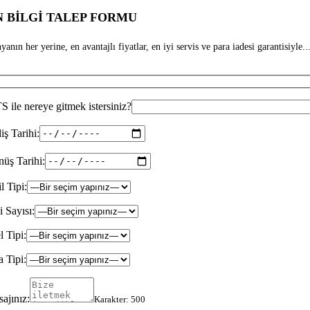
 BİLGİ TALEP FORMU
anın her yerine, en avantajlı fiyatlar, en iyi servis ve para iadesi garantisiyle...
 ile nereye gitmek istersiniz?
iş Tarihi:
üş Tarihi:
il Tipi:
i Sayısı:
l Tipi:
 Tipi:
ajınız:
Karakter:
500