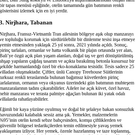
bir tapas menüsü eşliğinde, otelin tamamında gün batımının renkli
gösterisini izlemek için en iyi yerdir.
3. Nirjhara, Tabanan
Nirjhara, Fransız-Vietnamlı Tran ailesinin bölgeye aşık olup manzarayı
ve topluluğu korumak için sürdürülebilir bir dinlenme tesisi inşa etmeye
yemin etmesinden yaklaşık 25 yıl sonra, 2021 yılında açıldı. Sonuç,
pirinç tarlaları, ormanlar ve hatta volkanik bir plajın ortasında yer alan,
Bali’ye özgü açık plan yaşam alanları, doğal taş ve geri dönüştürülmüş
ahşap yapıların çağdaş tasarım ve açıkta bırakılmış betonla kusursuz bir
şekilde harmanlandığı özel bir eko-konaklama tesisidir. Tesis sadece 25
villadan oluşmaktadır. Çiftler, ünlü Canopy Treehouse Süitlerinin
turkuaz renkli teraslarında bulunan bağımsız küvetlerden pirinç
tarlalarının, ormanın veya okyanus üzerindeki gün batımının muhteşem
manzaralarının tadını çıkarabilirler. Aileler ise açık küvet, özel havuz,
nehir manzarası ve terasta palmiye ağaçları bulunan iki yatak odalı
villalarda rahatlayabilirler.
Eğimli bir kaya yüzüne oyulmuş ve doğal bir şelaleye bakan sonsuzluk
havuzundaki kalabalık sessiz ama şık. Yemekler, malzemelerin
%95’inin otelin kendi sebze bahçesinden, komşu çiftliklerden ve
güvenilir bölgesel tedarikçilerden temin edilmesiyle yavaş yemek
yaklaşımını izliyor. Her yemek, özenle hazırlanmış ve taze toplanmış,