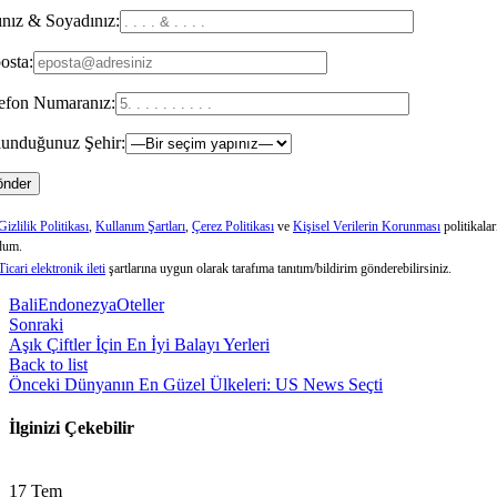
nız & Soyadınız:
osta:
efon Numaranız:
unduğunuz Şehir:
Gizlilik Politikası
,
Kullanım Şartları
,
Çerez Politikası
ve
Kişisel Verilerin Korunması
politikalar
dum.
Ticari elektronik ileti
şartlarına uygun olarak tarafıma tanıtım/bildirim gönderebilirsiniz.
Bali
Endonezya
Oteller
Sonraki
Aşık Çiftler İçin En İyi Balayı Yerleri
Back to list
Önceki
Dünyanın En Güzel Ülkeleri: US News Seçti
İlginizi Çekebilir
17
Tem