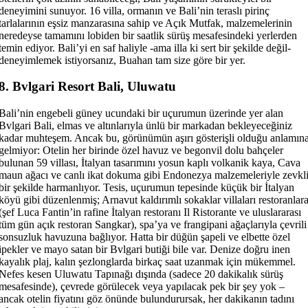
deneyimini sunuyor. 16 villa, ormanın ve Bali’nin teraslı pirinç
tarlalarının eşsiz manzarasına sahip ve Açık Mutfak, malzemelerinin
neredeyse tamamını lobiden bir saatlik sürüş mesafesindeki yerlerden
temin ediyor. Bali’yi en saf haliyle -ama illa ki sert bir şekilde değil-
deneyimlemek istiyorsanız, Buahan tam size göre bir yer.
8. Bvlgari Resort Bali, Uluwatu
Bali’nin engebeli güney ucundaki bir uçurumun üzerinde yer alan
Bvlgari Bali, elmas ve altınlarıyla ünlü bir markadan bekleyeceğiniz
kadar muhteşem. Ancak bu, görünümün aşırı gösterişli olduğu anlamın
gelmiyor: Otelin her birinde özel havuz ve begonvil dolu bahçeler
bulunan 59 villası, İtalyan tasarımını yosun kaplı volkanik kaya, Cava
maun ağacı ve canlı ikat dokuma gibi Endonezya malzemeleriyle zevkl
bir şekilde harmanlıyor. Tesis, uçurumun tepesinde küçük bir İtalyan
köyü gibi düzenlenmiş; Arnavut kaldırımlı sokaklar villaları restoranlar
(şef Luca Fantin’in rafine İtalyan restoranı Il Ristorante ve uluslararası
tüm gün açık restoran Sangkar), spa’ya ve frangipani ağaçlarıyla çevrili
sonsuzluk havuzuna bağlıyor. Hatta bir düğün şapeli ve elbette özel
ipekler ve mayo satan bir Bvlgari butiği bile var. Denize doğru inen
kayalık plaj, kalın şezlonglarda birkaç saat uzanmak için mükemmel.
Nefes kesen Uluwatu Tapınağı dışında (sadece 20 dakikalık sürüş
mesafesinde), çevrede görülecek veya yapılacak pek bir şey yok –
ancak otelin fiyatını göz önünde bulundurursak, her dakikanın tadını