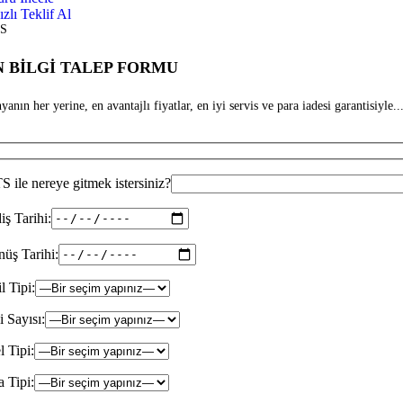
ızlı Teklif Al
S
 BİLGİ TALEP FORMU
anın her yerine, en avantajlı fiyatlar, en iyi servis ve para iadesi garantisiyle...
 ile nereye gitmek istersiniz?
iş Tarihi:
üş Tarihi:
il Tipi:
i Sayısı:
l Tipi:
 Tipi: