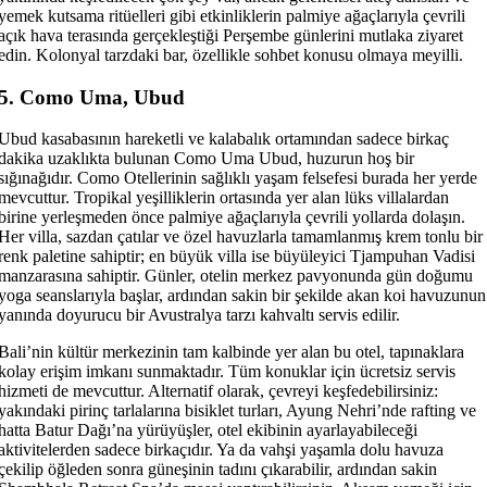
yemek kutsama ritüelleri gibi etkinliklerin palmiye ağaçlarıyla çevrili
açık hava terasında gerçekleştiği Perşembe günlerini mutlaka ziyaret
edin. Kolonyal tarzdaki bar, özellikle sohbet konusu olmaya meyilli.
5. Como Uma, Ubud
Ubud kasabasının hareketli ve kalabalık ortamından sadece birkaç
dakika uzaklıkta bulunan Como Uma Ubud, huzurun hoş bir
sığınağıdır. Como Otellerinin sağlıklı yaşam felsefesi burada her yerde
mevcuttur. Tropikal yeşilliklerin ortasında yer alan lüks villalardan
birine yerleşmeden önce palmiye ağaçlarıyla çevrili yollarda dolaşın.
Her villa, sazdan çatılar ve özel havuzlarla tamamlanmış krem ​​tonlu bir
renk paletine sahiptir; en büyük villa ise büyüleyici Tjampuhan Vadisi
manzarasına sahiptir. Günler, otelin merkez pavyonunda gün doğumu
yoga seanslarıyla başlar, ardından sakin bir şekilde akan koi havuzunun
yanında doyurucu bir Avustralya tarzı kahvaltı servis edilir.
Bali’nin kültür merkezinin tam kalbinde yer alan bu otel, tapınaklara
kolay erişim imkanı sunmaktadır. Tüm konuklar için ücretsiz servis
hizmeti de mevcuttur. Alternatif olarak, çevreyi keşfedebilirsiniz:
yakındaki pirinç tarlalarına bisiklet turları, Ayung Nehri’nde rafting ve
hatta Batur Dağı’na yürüyüşler, otel ekibinin ayarlayabileceği
aktivitelerden sadece birkaçıdır. Ya da vahşi yaşamla dolu havuza
çekilip öğleden sonra güneşinin tadını çıkarabilir, ardından sakin