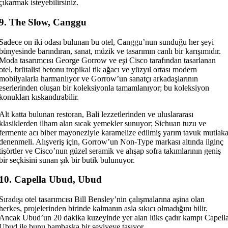
çıkarmak isteyebilirsiniz.
9. The Slow, Canggu
Sadece on iki odası bulunan bu otel, Canggu’nun sunduğu her şeyi
bünyesinde barındıran, sanat, müzik ve tasarımın canlı bir karışımıdır.
Moda tasarımcısı George Gorrow ve eşi Cisco tarafından tasarlanan
otel, brütalist betonu tropikal tik ağacı ve yüzyıl ortası modern
mobilyalarla harmanlıyor ve Gorrow’un sanatçı arkadaşlarının
eserlerinden oluşan bir koleksiyonla tamamlanıyor; bu koleksiyon
konukları kıskandırabilir.
Alt katta bulunan restoran, Bali lezzetlerinden ve uluslararası
klasiklerden ilham alan sıcak yemekler sunuyor; Sichuan tuzu ve
fermente acı biber mayoneziyle karamelize edilmiş yarım tavuk mutlak
denenmeli. Alışveriş için, Gorrow’un Non-Type markası altında ilginç
tişörtler ve Cisco’nun güzel seramik ve ahşap sofra takımlarının geniş
bir seçkisini sunan şık bir butik bulunuyor.
10. Capella Ubud, Ubud
Sıradışı otel tasarımcısı Bill Bensley’nin çalışmalarına aşina olan
herkes, projelerinden birinde kalmanın asla sıkıcı olmadığını bilir.
Ancak Ubud’un 20 dakika kuzeyinde yer alan lüks çadır kampı Capell
Ubud ile bunu bambaşka bir seviyeye taşıyor.