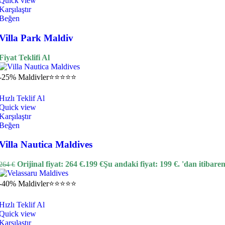
Quick view
Karşılaştır
Beğen
Villa Park Maldiv
Fiyat Teklifi Al
-25%
Maldivler
⭐⭐⭐⭐⭐
Hızlı Teklif Al
Quick view
Karşılaştır
Beğen
Villa Nautica Maldives
Orijinal fiyat: 264 €.
199
€
Şu andaki fiyat: 199 €.
'dan itibare
264
€
-40%
Maldivler
⭐⭐⭐⭐⭐
Hızlı Teklif Al
Quick view
Karşılaştır