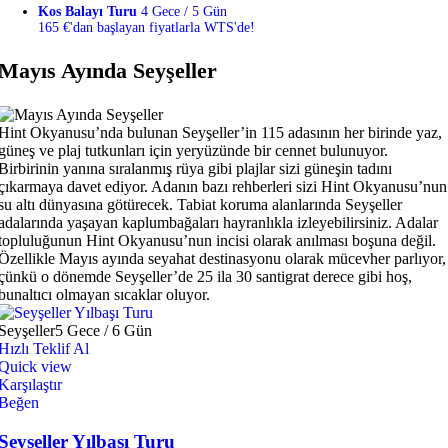
Kos Balayı Turu
4 Gece / 5 Gün
165 €'dan başlayan fiyatlarla WTS'de!
Mayıs Ayında Seyşeller
Hint Okyanusu’nda bulunan Seyşeller’in 115 adasının her birinde yaz,
güneş ve plaj tutkunları için yeryüzünde bir cennet bulunuyor.
Birbirinin yanına sıralanmış rüya gibi plajlar sizi güneşin tadını
çıkarmaya davet ediyor. Adanın bazı rehberleri sizi Hint Okyanusu’nun
su altı dünyasına götürecek. Tabiat koruma alanlarında Seyşeller
adalarında yaşayan kaplumbağaları hayranlıkla izleyebilirsiniz. Adalar
topluluğunun Hint Okyanusu’nun incisi olarak anılması boşuna değil.
Özellikle Mayıs ayında seyahat destinasyonu olarak mücevher parlıyor,
çünkü o dönemde Seyşeller’de 25 ila 30 santigrat derece gibi hoş,
bunaltıcı olmayan sıcaklar oluyor.
Seyşeller
5 Gece / 6 Gün
Hızlı Teklif Al
Quick view
Karşılaştır
Beğen
Seyşeller Yılbaşı Turu