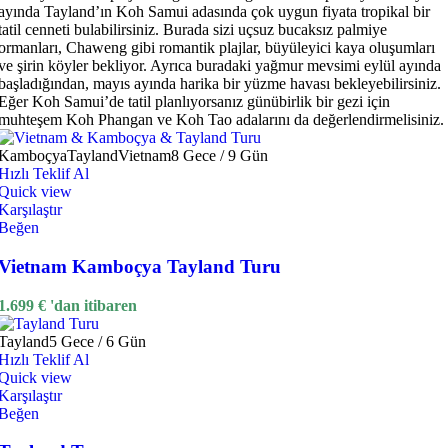
ayında Tayland’ın Koh Samui adasında çok uygun fiyata tropikal bir
tatil cenneti bulabilirsiniz. Burada sizi uçsuz bucaksız palmiye
ormanları, Chaweng gibi romantik plajlar, büyüleyici kaya oluşumları
ve şirin köyler bekliyor. Ayrıca buradaki yağmur mevsimi eylül ayında
başladığından, mayıs ayında harika bir yüzme havası bekleyebilirsiniz.
Eğer Koh Samui’de tatil planlıyorsanız günübirlik bir gezi için
muhteşem Koh Phangan ve Koh Tao adalarını da değerlendirmelisiniz.
Kamboçya
Tayland
Vietnam
8 Gece / 9 Gün
Hızlı Teklif Al
Quick view
Karşılaştır
Beğen
Vietnam Kamboçya Tayland Turu
1.699
€
'dan itibaren
Tayland
5 Gece / 6 Gün
Hızlı Teklif Al
Quick view
Karşılaştır
Beğen