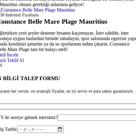
Mauritius olması gerektiği anlamına geliyor!
0 İndirimli Fiyatlarla
onstance Belle Mare Plage Mauritius
ğlenirken yeni şeyler deneme fırsatını kaçırmayın. İster sahilde, ister
odaya uygun barlardan birinde rahatlayın, spor salonunda egzersiz yapı
pada kendinizi şımartın ya da su sporlarının tadını çıkarın, Constance
elle Mare Plage tam bir balayı oteli!
teli İncele
ızlı Teklif Al
S
 BİLGİ TALEP FORMU
anın her yerine, en avantajlı fiyatlar, en iyi servis ve para iadesi garantisiyle...
 ile nereye gitmek istersiniz?
iş Tarihi: