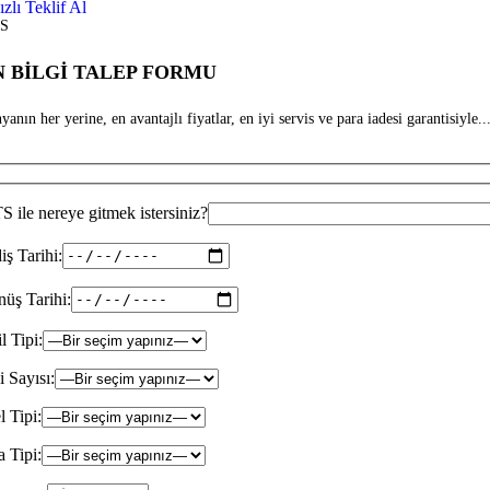
ızlı Teklif Al
S
 BİLGİ TALEP FORMU
anın her yerine, en avantajlı fiyatlar, en iyi servis ve para iadesi garantisiyle...
 ile nereye gitmek istersiniz?
iş Tarihi:
üş Tarihi:
il Tipi:
i Sayısı:
l Tipi:
 Tipi: