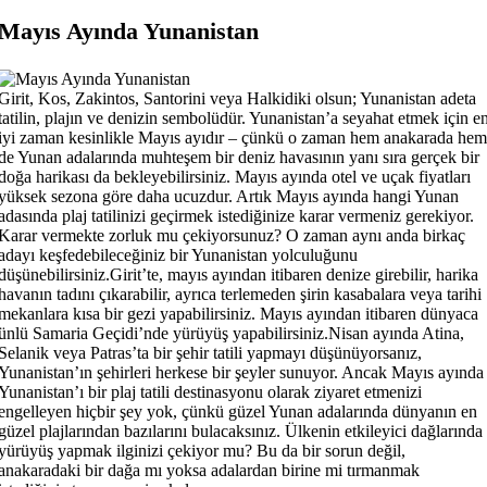
Mayıs Ayında Yunanistan
Girit, Kos, Zakintos, Santorini veya Halkidiki olsun; Yunanistan adeta
tatilin, plajın ve denizin sembolüdür. Yunanistan’a seyahat etmek için e
iyi zaman kesinlikle Mayıs ayıdır – çünkü o zaman hem anakarada hem
de Yunan adalarında muhteşem bir deniz havasının yanı sıra gerçek bir
doğa harikası da bekleyebilirsiniz. Mayıs ayında otel ve uçak fiyatları
yüksek sezona göre daha ucuzdur. Artık Mayıs ayında hangi Yunan
adasında plaj tatilinizi geçirmek istediğinize karar vermeniz gerekiyor.
Karar vermekte zorluk mu çekiyorsunuz? O zaman aynı anda birkaç
adayı keşfedebileceğiniz bir Yunanistan yolculuğunu
düşünebilirsiniz.Girit’te, mayıs ayından itibaren denize girebilir, harika
havanın tadını çıkarabilir, ayrıca terlemeden şirin kasabalara veya tarihi
mekanlara kısa bir gezi yapabilirsiniz. Mayıs ayından itibaren dünyaca
ünlü Samaria Geçidi’nde yürüyüş yapabilirsiniz.Nisan ayında Atina,
Selanik veya Patras’ta bir şehir tatili yapmayı düşünüyorsanız,
Yunanistan’ın şehirleri herkese bir şeyler sunuyor. Ancak Mayıs ayında
Yunanistan’ı bir plaj tatili destinasyonu olarak ziyaret etmenizi
engelleyen hiçbir şey yok, çünkü güzel Yunan adalarında dünyanın en
güzel plajlarından bazılarını bulacaksınız. Ülkenin etkileyici dağlarında
yürüyüş yapmak ilginizi çekiyor mu? Bu da bir sorun değil,
anakaradaki bir dağa mı yoksa adalardan birine mi tırmanmak