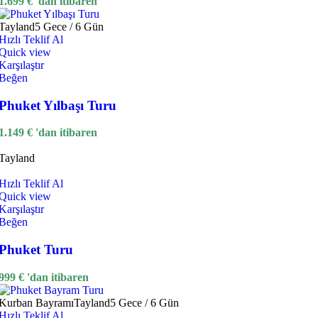
1.699
€
'dan itibaren
Tayland
5 Gece / 6 Gün
Hızlı Teklif Al
Quick view
Karşılaştır
Beğen
Phuket Yılbaşı Turu
1.149
€
'dan itibaren
Tayland
Hızlı Teklif Al
Quick view
Karşılaştır
Beğen
Phuket Turu
999
€
'dan itibaren
Kurban Bayramı
Tayland
5 Gece / 6 Gün
Hızlı Teklif Al