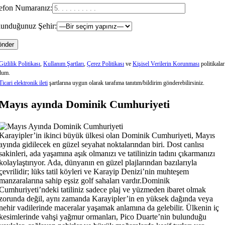
efon Numaranız:
unduğunuz Şehir:
Gizlilik Politikası
,
Kullanım Şartları
,
Çerez Politikası
ve
Kişisel Verilerin Korunması
politikalar
dum.
Ticari elektronik ileti
şartlarına uygun olarak tarafıma tanıtım/bildirim gönderebilirsiniz.
Mayıs ayında Dominik Cumhuriyeti
Karayipler’in ikinci büyük ülkesi olan Dominik Cumhuriyeti, Mayıs
ayında gidilecek en güzel seyahat noktalarından biri. Dost canlısı
sakinleri, ada yaşamına aşık olmanızı ve tatilinizin tadını çıkarmanızı
kolaylaştırıyor. Ada, dünyanın en güzel plajlarından bazılarıyla
çevrilidir; lüks tatil köyleri ve Karayip Denizi’nin muhteşem
manzaralarına sahip eşsiz golf sahaları vardır.Dominik
Cumhuriyeti’ndeki tatiliniz sadece plaj ve yüzmeden ibaret olmak
zorunda değil, aynı zamanda Karayipler’in en yüksek dağında veya
nehir vadilerinde maceralar yaşamak anlamına da gelebilir. Ülkenin iç
kesimlerinde vahşi yağmur ormanları, Pico Duarte’nin bulunduğu