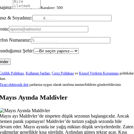
ajınız:
Karakter:
500
nız & Soyadınız:
osta:
efon Numaranız:
unduğunuz Şehir:
Gizlilik Politikası
,
Kullanım Şartları
,
Çerez Politikası
ve
Kişisel Verilerin Korunması
politikalar
dum.
Ticari elektronik ileti
şartlarına uygun olarak tarafıma tanıtım/bildirim gönderebilirsiniz.
Mayıs Ayında Maldivler
Mayıs ayı Maldivler’de nispeten düşük sezonun başlangıcıdır. Ancak
hemen panik yapmayın! Maldivler’de turizm yağışlı sezonda bile
devam eder. Mayıs ayında ise yağış miktarı düşük seviyelerdedir. Zaten
yağmurlar genellikle kısa sürelidir. Ardından güneş tekrar açar. Kısa