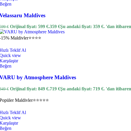
Beğen
Velassaru Maldives
Orijinal fiyat: 599 €.
359
€
Şu andaki fiyat: 359 €.
'dan itibare
599
€
-15%
Maldivler
⭐⭐⭐⭐
Hızlı Teklif Al
Quick view
Karşılaştır
Beğen
VARU by Atmosphere Maldives
Orijinal fiyat: 849 €.
719
€
Şu andaki fiyat: 719 €.
'dan itibare
849
€
Popüler
Maldivler
⭐⭐⭐⭐⭐
Hızlı Teklif Al
Quick view
Karşılaştır
Beğen