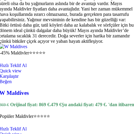
süreli olsa da bu yağmurların aslında bir de avantajı vardır. Mayıs
ayında Maldivler fiyatları daha avantajlıdır. Yani her zaman mükemmel
hava koşullarında ısrarcı olmazsanız, burada gerçekten para tasarrufu
yapabilirsiniz. Yağmur mevsiminin de kendine has bir güzelliği var:
Bitki örtüsü daha gür, tatil köyleri daha az kalabalık ve sörfçüler için bu
dönem ideal çünkü dalgalar daha büyük! Mayıs ayında Maldivler’de
ortalama sıcaklık 31 derecedir. Doğa severler için harika bir zamandır
çünkü bitkiler çiçek açıyor ve yaban hayatı aktifleşiyor.
-45%
Maldivler
⭐⭐⭐⭐⭐
Hızlı Teklif Al
Quick view
Karşılaştır
Beğen
W Maldives
Orijinal fiyat: 869 €.
479
€
Şu andaki fiyat: 479 €.
'dan itibare
869
€
Popüler
Maldivler
⭐⭐⭐⭐⭐
Hızlı Teklif Al