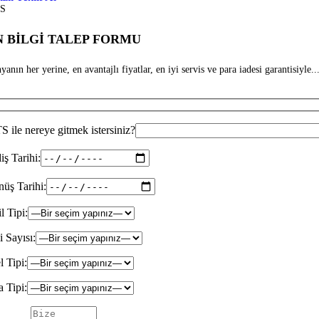
S
 BİLGİ TALEP FORMU
anın her yerine, en avantajlı fiyatlar, en iyi servis ve para iadesi garantisiyle...
 ile nereye gitmek istersiniz?
iş Tarihi:
üş Tarihi:
il Tipi:
i Sayısı:
l Tipi:
 Tipi: