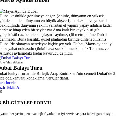
Dubai kesinlikle görülmeye değer. Şehirde, dünyanın en yüksek
gökdeleninden dünyanın en büyük alışveriş merkezine ve yukarıdan
bakıldığında dünyanın şeklini yansıtan el yapımı yapay adalara kadar
herkese hitap eden bir şeyler var.Ama karlı bir kayak pisti gibi
gerçeküstü cazibelerle karşılaşmasaydınız, çöl metropolüne Dubai
denmezdi. Buna karşılık, güzel plajlardan birinde dinlenebilirsiniz.
Dubai’de olmayan neredeyse hiçbir şey yok. Dubai, Mayıs ayında iyi
bir seyahat noktasıdır çünkü hava sıcaktır ancak henüz Temmuz ve
Ağustos aylarındaki kadar kavurucu değildir.
9 € 'dan itibaren
ubai Balayı Turu
ubai Balayı Turları ile Birleşik Arap Emirlikleri’nin cenneti Dubai’de 3
ece oda/kahvaltı konaklama, vergiler dahil.
uru İncele
ızlı Teklif Al
S
 BİLGİ TALEP FORMU
anın her yerine, en avantajlı fiyatlar, en iyi servis ve para iadesi garantisiyle...