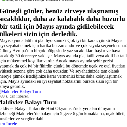
Güneşli günler, henüz zirveye ulaşmamış
sıcaklıklar, daha az kalabalık daha huzurlu
bir tatil için Mayıs ayında gidilebilecek
ülkeleri sizin için derledik.
Mayıs ayında tatil mi planlıyorsunuz? Çok iyi bir karar, çünkü Mayıs
ayı seyahat etmek için harika bir zamandır ve çok sayıda seçenek sunar
Güney Avrupa’nın birçok bölgesinde yaz sıcaklıkları başlar ve hava
sıcaklığı 30 dereceye yaklaşır. Mayıs ayında plaj tatili veya aktif bir tatil
için mükemmel koşullar vardır. Ancak mayıs ayında şehir gezisi
yapmak da çok iyi bir fikirdir, çünkü bu dönemde uçak ve otel fiyatları
yüksek sezona göre çok daha ucuzdur. Ve seyahatinizde tam olarak
nereye gitmek istediğinize karar vermenizi biraz daha kolaylaştırmak
için, Mayıs ayındaki en iyi seyahat noktalarını burada sizin için bir
araya getirdik.
99 € 'dan itibaren
aldivler Balayı Turu
aldivler Balayı Turları ile Hint Okyanusu’nda yer alan dünyanın
özbebeği Maldivler’de balayı için 5 gece 6 gün konaklama, uçak bileti,
ansferler ve vergiler dahil.
uru İncele