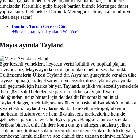
yaylalar, çağlayan nehirler ve büyük mağaralarda keşif turları yer
almaktadır. Kesinlikle gidip birçok bardan birinde Merengue dansı
yapmalısınız: Geleneksel Dominik Merengue’si dünyaca ünlüdür ve
adeta neşe saçar!
Dominik Turu
5 Gece / 6 Gün
999 €'dan başlayan fiyatlarla WTS'de!
Mayıs ayında Tayland
Eğer lezzetli yemekleri, heyecan verici kültürü ve tropikal plajları
seviyorsanız, Mayıs ayında sizin için mükemmel bir seyahat noktası,
Gülümsemelerin Ülkesi Tayland’dır. Asya’nın güneyinde yer alan ülke,
sayısız tapınağı, kraliyet sarayları ve egzotik doğasıyla mayıs ayında
tatil geçirmek için harika bir yer. Tayland, sağlıklı ve lezzetli yemeklerl
dolu güzel sahil beldeleri ve pazarları oldukça uygun fiyatlı
olduğundan, ucuz bir tatil için de idealdir.Bir sonraki tatilinizi
Tayland’da geçirmek istiyorsanız ülkenin başkenti Bangkok’u mutlaka
ziyaret edin. Tayland kıyılarındaki bu hareketli metropol, ülkenin
merkezini oluşturuyor ve hem lüks alışveriş merkezlerine hem de
geleneksel pazarlara ev sahipliği yapıyor. Bangkok’tan çok sayıda
feribota binerek ünlü filmlere konu olmuş muhteşem adalara yelken
açabilirsiniz: turkuaz suların üzerinde metrelerce yükseklikteki kayalar,
bembeyaz kumlu plajlar ve göz alabildiğine uzanan palmiyeler.Mayıs