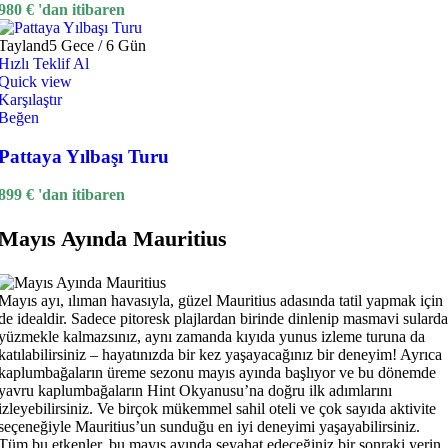
980
€
'dan itibaren
Tayland
5 Gece / 6 Gün
Hızlı Teklif Al
Quick view
Karşılaştır
Beğen
Pattaya Yılbaşı Turu
899
€
'dan itibaren
Mayıs Ayında Mauritius
Mayıs ayı, ılıman havasıyla, güzel Mauritius adasında tatil yapmak için
de idealdir. Sadece pitoresk plajlardan birinde dinlenip masmavi sularda
yüzmekle kalmazsınız, aynı zamanda kıyıda yunus izleme turuna da
katılabilirsiniz – hayatınızda bir kez yaşayacağınız bir deneyim! Ayrıca
kaplumbağaların üreme sezonu mayıs ayında başlıyor ve bu dönemde
yavru kaplumbağaların Hint Okyanusu’na doğru ilk adımlarını
izleyebilirsiniz. Ve birçok mükemmel sahil oteli ve çok sayıda aktivite
seçeneğiyle Mauritius’un sunduğu en iyi deneyimi yaşayabilirsiniz.
Tüm bu etkenler, bu mayıs ayında seyahat edeceğiniz bir sonraki yerin