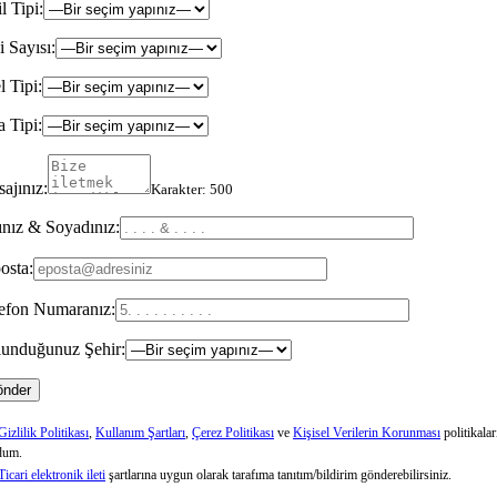
il Tipi:
i Sayısı:
l Tipi:
 Tipi:
ajınız:
Karakter:
500
nız & Soyadınız:
osta:
efon Numaranız:
unduğunuz Şehir:
Gizlilik Politikası
,
Kullanım Şartları
,
Çerez Politikası
ve
Kişisel Verilerin Korunması
politikalar
dum.
Ticari elektronik ileti
şartlarına uygun olarak tarafıma tanıtım/bildirim gönderebilirsiniz.