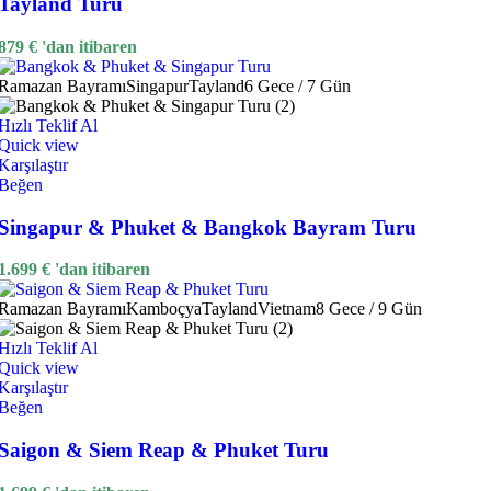
Tayland Turu
879
€
'dan itibaren
Ramazan Bayramı
Singapur
Tayland
6 Gece / 7 Gün
Hızlı Teklif Al
Quick view
Karşılaştır
Beğen
Singapur & Phuket & Bangkok Bayram Turu
1.699
€
'dan itibaren
Ramazan Bayramı
Kamboçya
Tayland
Vietnam
8 Gece / 9 Gün
Hızlı Teklif Al
Quick view
Karşılaştır
Beğen
Saigon & Siem Reap & Phuket Turu