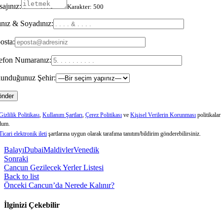
ajınız:
Karakter:
500
nız & Soyadınız:
osta:
efon Numaranız:
unduğunuz Şehir:
Gizlilik Politikası
,
Kullanım Şartları
,
Çerez Politikası
ve
Kişisel Verilerin Korunması
politikalar
dum.
Ticari elektronik ileti
şartlarına uygun olarak tarafıma tanıtım/bildirim gönderebilirsiniz.
Balayı
Dubai
Maldivler
Venedik
Sonraki
Cancun Gezilecek Yerler Listesi
Back to list
Önceki
Cancun’da Nerede Kalınır?
İlginizi Çekebilir