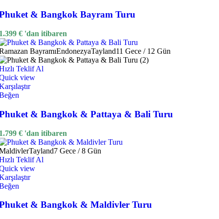
Phuket & Bangkok Bayram Turu
1.399
€
'dan itibaren
Ramazan Bayramı
Endonezya
Tayland
11 Gece / 12 Gün
Hızlı Teklif Al
Quick view
Karşılaştır
Beğen
Phuket & Bangkok & Pattaya & Bali Turu
1.799
€
'dan itibaren
Maldivler
Tayland
7 Gece / 8 Gün
Hızlı Teklif Al
Quick view
Karşılaştır
Beğen
Phuket & Bangkok & Maldivler Turu