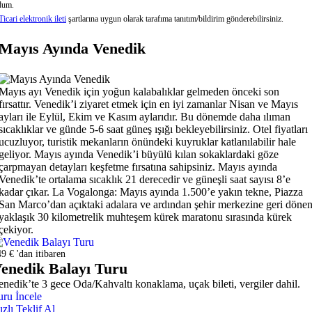
dum.
Ticari elektronik ileti
şartlarına uygun olarak tarafıma tanıtım/bildirim gönderebilirsiniz.
Mayıs Ayında Venedik
Mayıs ayı Venedik için yoğun kalabalıklar gelmeden önceki son
fırsattır. Venedik’i ziyaret etmek için en iyi zamanlar Nisan ve Mayıs
ayları ile Eylül, Ekim ve Kasım aylarıdır. Bu dönemde daha ılıman
sıcaklıklar ve günde 5-6 saat güneş ışığı bekleyebilirsiniz. Otel fiyatları
ucuzluyor, turistik mekanların önündeki kuyruklar katlanılabilir hale
geliyor. Mayıs ayında Venedik’i büyülü kılan sokaklardaki göze
çarpmayan detayları keşfetme fırsatına sahipsiniz. Mayıs ayında
Venedik’te ortalama sıcaklık 21 derecedir ve güneşli saat sayısı 8’e
kadar çıkar. La Vogalonga: Mayıs ayında 1.500’e yakın tekne, Piazza
San Marco’dan açıktaki adalara ve ardından şehir merkezine geri döne
yaklaşık 30 kilometrelik muhteşem kürek maratonu sırasında kürek
çekiyor.
9 € 'dan itibaren
enedik Balayı Turu
enedik’te 3 gece Oda/Kahvaltı konaklama, uçak bileti, vergiler dahil.
uru İncele
ızlı Teklif Al