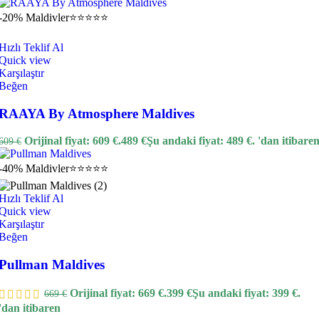
-20%
Maldivler
⭐⭐⭐⭐⭐
Hızlı Teklif Al
Quick view
Karşılaştır
Beğen
RAAYA By Atmosphere Maldives
Orijinal fiyat: 609 €.
489
€
Şu andaki fiyat: 489 €.
'dan itibare
609
€
-40%
Maldivler
⭐⭐⭐⭐⭐
Hızlı Teklif Al
Quick view
Karşılaştır
Beğen
Pullman Maldives
Orijinal fiyat: 669 €.
399
€
Şu andaki fiyat: 399 €.
669
€
'dan itibaren