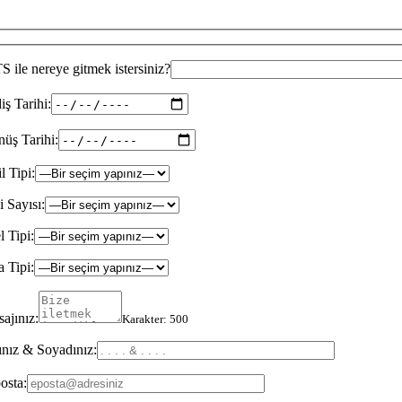
 ile nereye gitmek istersiniz?
iş Tarihi:
üş Tarihi:
il Tipi:
i Sayısı:
l Tipi:
 Tipi:
ajınız:
Karakter:
500
nız & Soyadınız:
osta: