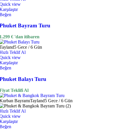
Quick view
Karşılaştır
Beğen
Phuket Bayram Turu
1.299
€
'dan itibaren
Tayland
5 Gece / 6 Gün
Hızlı Teklif Al
Quick view
Karşılaştır
Beğen
Phuket Balayı Turu
Fiyat Teklifi Al
Kurban Bayramı
Tayland
5 Gece / 6 Gün
Hızlı Teklif Al
Quick view
Karşılaştır
Beğen