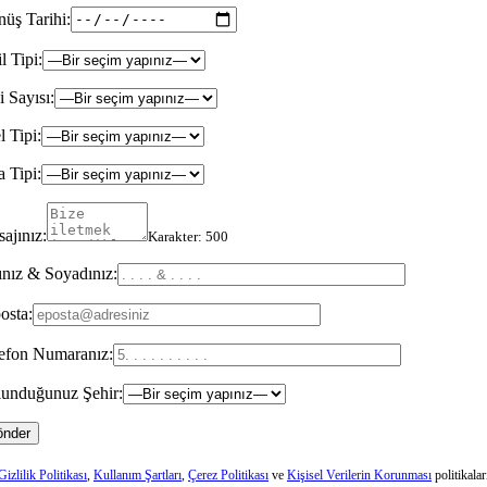
üş Tarihi:
il Tipi:
i Sayısı:
l Tipi:
 Tipi:
ajınız:
Karakter:
500
nız & Soyadınız:
osta:
efon Numaranız:
unduğunuz Şehir:
Gizlilik Politikası
,
Kullanım Şartları
,
Çerez Politikası
ve
Kişisel Verilerin Korunması
politikalar