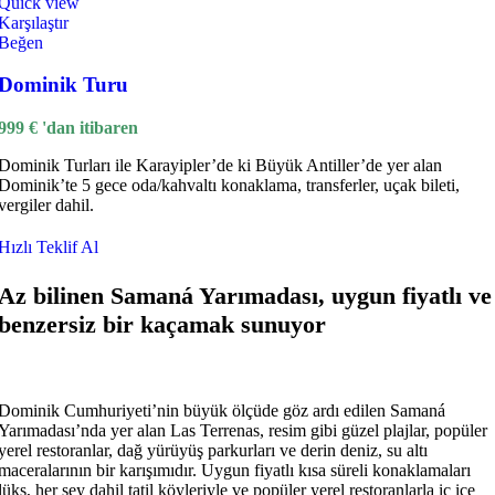
Quick view
Karşılaştır
Beğen
Dominik Turu
999
€
'dan itibaren
Dominik Turları ile Karayipler’de ki Büyük Antiller’de yer alan
Dominik’te 5 gece oda/kahvaltı konaklama, transferler, uçak bileti,
vergiler dahil.
Hızlı Teklif Al
Az bilinen Samaná Yarımadası, uygun fiyatlı ve
benzersiz bir kaçamak sunuyor
Dominik Cumhuriyeti’nin büyük ölçüde göz ardı edilen Samaná
Yarımadası’nda yer alan Las Terrenas, resim gibi güzel plajlar, popüler
yerel restoranlar, dağ yürüyüş parkurları ve derin deniz, su altı
maceralarının bir karışımıdır. Uygun fiyatlı kısa süreli konaklamaları
lüks, her şey dahil tatil köyleriyle ve popüler yerel restoranlarla iç içe