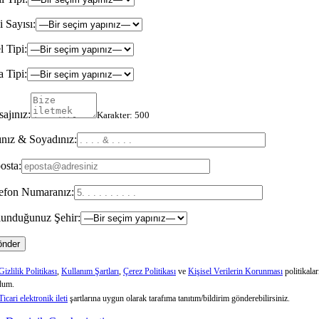
i Sayısı:
l Tipi:
 Tipi:
ajınız:
Karakter:
500
nız & Soyadınız:
osta:
efon Numaranız:
unduğunuz Şehir:
Gizlilik Politikası
,
Kullanım Şartları
,
Çerez Politikası
ve
Kişisel Verilerin Korunması
politikalar
dum.
Ticari elektronik ileti
şartlarına uygun olarak tarafıma tanıtım/bildirim gönderebilirsiniz.