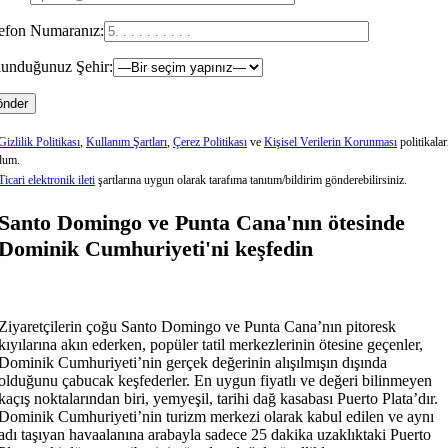
efon Numaranız:
unduğunuz Şehir:
Gizlilik Politikası
,
Kullanım Şartları
,
Çerez Politikası
ve
Kişisel Verilerin Korunması
politikalar
dum.
Ticari elektronik ileti
şartlarına uygun olarak tarafıma tanıtım/bildirim gönderebilirsiniz.
Santo Domingo ve Punta Cana'nın ötesinde
Dominik Cumhuriyeti'ni keşfedin
Ziyaretçilerin çoğu Santo Domingo ve Punta Cana’nın pitoresk
kıyılarına akın ederken, popüler tatil merkezlerinin ötesine geçenler,
Dominik Cumhuriyeti’nin gerçek değerinin alışılmışın dışında
olduğunu çabucak keşfederler. En uygun fiyatlı ve değeri bilinmeyen
kaçış noktalarından biri, yemyeşil, tarihi dağ kasabası Puerto Plata’dır.
Dominik Cumhuriyeti’nin turizm merkezi olarak kabul edilen ve aynı
adı taşıyan havaalanına arabayla sadece 25 dakika uzaklıktaki Puerto