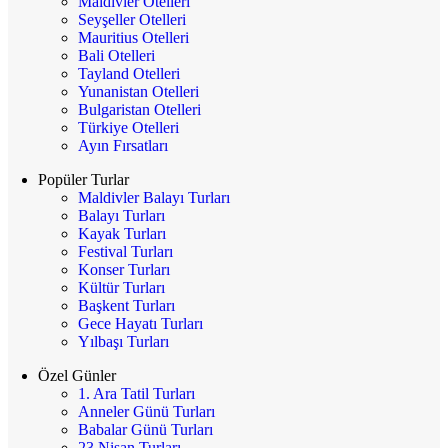
Maldivler Otelleri
Seyşeller Otelleri
Mauritius Otelleri
Bali Otelleri
Tayland Otelleri
Yunanistan Otelleri
Bulgaristan Otelleri
Türkiye Otelleri
Ayın Fırsatları
Popüler Turlar
Maldivler Balayı Turları
Balayı Turları
Kayak Turları
Festival Turları
Konser Turları
Kültür Turları
Başkent Turları
Gece Hayatı Turları
Yılbaşı Turları
Özel Günler
1. Ara Tatil Turları
Anneler Günü Turları
Babalar Günü Turları
23 Nisan Turları