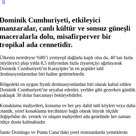
0
Dominik Cumhuriyeti, etkileyici
manzaralar, canlı kültür ve sonsuz güneşli
maceralarla dolu, misafirperver bir
tropikal ada cennetidir.
Ülkenin neredeyse %80’i yemyeşil dağlarla kaplı olsa da, 40’tan fazla
büyüleyici plajı yılda 8,5 milyondan fazla ziyaretçiyi ağırlayarak
Dominik Cumhuriyeti’ni Karayipler’in en popüler tatil
destinasyonlarından biri haline getirmektedir.
Bölgedeki en uygun fiyatlı destinasyonlardan biri olarak kabul edilen
Dominik Cumhuriyeti’ne seyahat edenler, yerliler gibi gezerken günlük
yaklaşık 30 dolar harcamayı bekleyebilirler.
Konaklama maliyetleri, konuma ve her şey dahil tatil köyleri veya daha
otantik, yerel konaklama tercihinize bağlı olarak büyük ölçüde
değişebilse de, yemek ve ulaşım maliyetleri ada genelinde her zaman
bütçe dostu kalmaktadır.
Santo Domingo ve Punta Cana’daki yerel restoranlarda yemeklerin