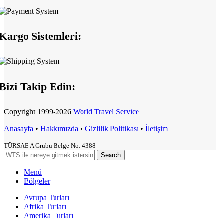
Kargo Sistemleri:
Bizi Takip Edin:
Copyright
1999-2026
World Travel Service
Anasayfa
•
Hakkımızda
•
Gizlilik Politikası
•
İletişim
TÜRSAB A Grubu Belge No: 4388
Search
Menü
Bölgeler
Avrupa Turları
Afrika Turları
Amerika Turları