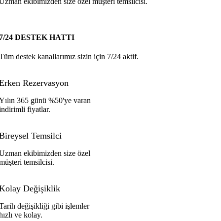
Uzman ekibimizden size özel müşteri temsilcisi.
7/24 DESTEK HATTI
Tüm destek kanallarımız sizin için 7/24 aktif.
Erken Rezervasyon
Yılın 365 günü %50'ye varan
indirimli fiyatlar.
Bireysel Temsilci
Uzman ekibimizden size özel
müşteri temsilcisi.
Kolay Değişiklik
Tarih değişikliği gibi işlemler
hızlı ve kolay.