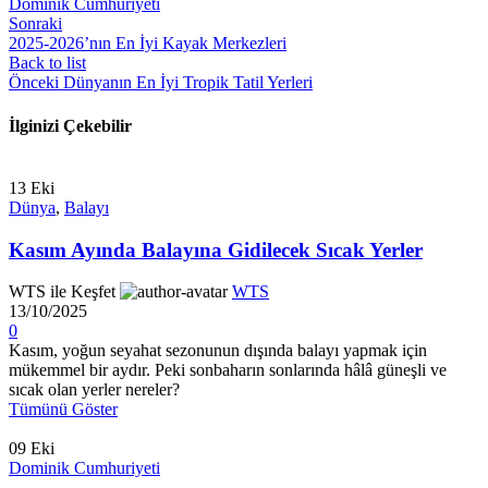
Dominik Cumhuriyeti
Sonraki
2025-2026’nın En İyi Kayak Merkezleri
Back to list
Önceki
Dünyanın En İyi Tropik Tatil Yerleri
İlginizi Çekebilir
13
Eki
Dünya
,
Balayı
Kasım Ayında Balayına Gidilecek Sıcak Yerler
WTS ile Keşfet
WTS
13/10/2025
0
Kasım, yoğun seyahat sezonunun dışında balayı yapmak için
mükemmel bir aydır. Peki sonbaharın sonlarında hâlâ güneşli ve
sıcak olan yerler nereler?
Tümünü Göster
09
Eki
Dominik Cumhuriyeti