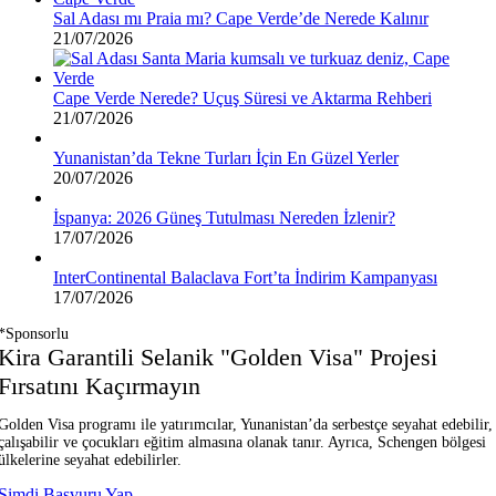
Sal Adası mı Praia mı? Cape Verde’de Nerede Kalınır
21/07/2026
Cape Verde Nerede? Uçuş Süresi ve Aktarma Rehberi
21/07/2026
Yunanistan’da Tekne Turları İçin En Güzel Yerler
20/07/2026
İspanya: 2026 Güneş Tutulması Nereden İzlenir?
17/07/2026
InterContinental Balaclava Fort’ta İndirim Kampanyası
17/07/2026
*Sponsorlu
Kira Garantili Selanik "Golden Visa" Projesi
Fırsatını Kaçırmayın
Golden Visa programı ile yatırımcılar, Yunanistan’da serbestçe seyahat edebilir,
çalışabilir ve çocukları eğitim almasına olanak tanır. Ayrıca, Schengen bölgesi
ülkelerine seyahat edebilirler.
Şimdi Başvuru Yap