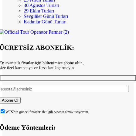
30 Ağustos Turları
29 Ekim Turları
Sevgililer Günü Turları
Kadınlar Günü Turları
ÜCRETSİZ ABONELİK:
En avantajlı fiyatlar için bültenimize abone olun,
size özel kampanya ve fırsatları kaçırmayın.
WTS'nin güncel fırsatları ile ilgili e-posta almak istiyorum.
Ödeme Yöntemleri: