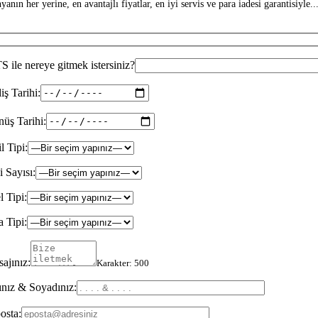
anın her yerine, en avantajlı fiyatlar, en iyi servis ve para iadesi garantisiyle...
 ile nereye gitmek istersiniz?
iş Tarihi:
üş Tarihi:
il Tipi:
i Sayısı:
l Tipi:
 Tipi:
ajınız:
Karakter:
500
nız & Soyadınız:
osta: