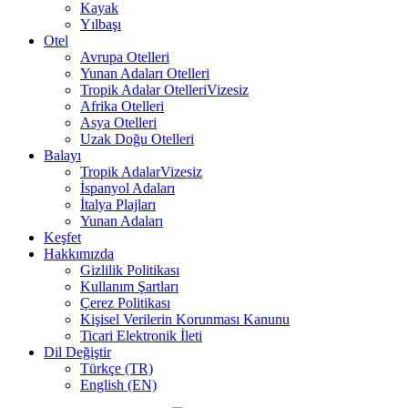
Kayak
Yılbaşı
Otel
Avrupa Otelleri
Yunan Adaları Otelleri
Tropik Adalar Otelleri
Vizesiz
Afrika Otelleri
Asya Otelleri
Uzak Doğu Otelleri
Balayı
Tropik Adalar
Vizesiz
İspanyol Adaları
İtalya Plajları
Yunan Adaları
Keşfet
Hakkımızda
Gizlilik Politikası
Kullanım Şartları
Çerez Politikası
Kişisel Verilerin Korunması Kanunu
Ticari Elektronik İleti
Dil Değiştir
Türkçe (TR)
English (EN)