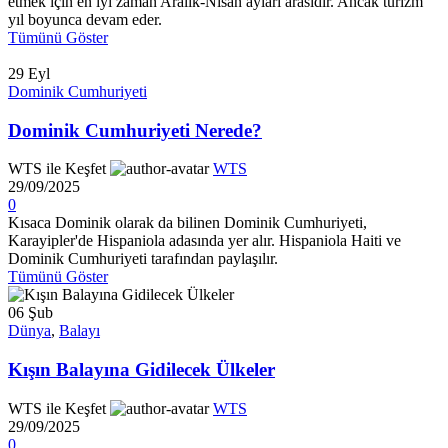
etmek için en iyi zaman Aralık-Nisan ayları arasıdır. Ancak turizm
yıl boyunca devam eder.
Tümünü Göster
29
Eyl
Dominik Cumhuriyeti
Dominik Cumhuriyeti Nerede?
WTS ile Keşfet
WTS
29/09/2025
0
Kısaca Dominik olarak da bilinen Dominik Cumhuriyeti,
Karayipler'de Hispaniola adasında yer alır. Hispaniola Haiti ve
Dominik Cumhuriyeti tarafından paylaşılır.
Tümünü Göster
06
Şub
Dünya
,
Balayı
Kışın Balayına Gidilecek Ülkeler
WTS ile Keşfet
WTS
29/09/2025
0