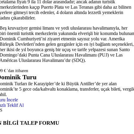
ortalama fiyatı 9 ila 11 dolar arasındadır; ancak adanın turistik
merkezlerinden kaçıp Puerto Plata ve Las Teranas gibi daha az bilinen
yerlere gitmeyi tercih edenler, 4 doların altında lezzetli yemeklerin
tadını çıkarabilirler.
Beş kruvaziyer gemisi limanı ve yedi uluslararası havalimanıyla, her
biri önemli turistik merkezlerin yakınında elverişli bir konumda buluna
Dominik Cumhuriyeti’ni ziyaret etmenin sayısız yolu var. Amerika
Birleşik Devletleri’nden gelen gezginler için en iyi bağlantı seçenekleri,
her ikisi de yıl boyunca geniş bir uçuş ve tarife yelpazesi sunan Santo
Domingo’daki Punta Cana Uluslararası Havalimanı (PUJ) ve Las
Américas Uluslararası Havalimanı’dır (SDQ).
9 € 'dan itibaren
ominik Turu
ominik Turları ile Karayipler’de ki Büyük Antiller’de yer alan
ominik’te 5 gece oda/kahvaltı konaklama, transferler, uçak bileti, vergil
hil.
uru İncele
ızlı Teklif Al
S
 BİLGİ TALEP FORMU