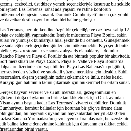
geçmiş, cezbedici, üst düzey yemek seçenekleriyle kusursuz bir şekilde
birleştiren Las Terrenas, rahat ada yaşamı ve rafine konforun
mükemmel dengesini sunarak Dominik Cumhuriyeti’nin en çok yönlü
ve davetkar destinasyonlarından biri haline gelmiştir.
Las Terranas, her biri kendine özgü bir çekiciliğe ve cazibeye sahip 12
plaja ev sahipliği yapmaktadır. İsmiyle müsemma Playa Bonita, sakin
suları ve yumuşak kumlarıyla hilal şeklinde bir cennettir. Güneşlenmek
ve suda eğlenerek geçirilen günler için mükemmeldir. Kıyı şeridi butik
oteller, eşsiz restoranlar ve sınırsız alışveriş olanaklarıyla doludur.
Rancho Playa ve Playa el Portillo’da ata binmek popüler bir aktivitedir.
Sörf meraklıları ise Playa Coson, Playa El Valle ve Playa Bonita’da
dalgaların üzerinde sörf yapabilirler. Playa Las Ballenas’ın gelgitleri,
her seviyeden yüzücü ve şnorkelli yüzme meraklısı için idealdir. Sahil
restoranları, akşam yemeğinin tadını çıkarmak ve ünlü, nefes kesici
Karayip gün batımının tadını çıkarmak için mükemmel bir ortam sunar.
Gerçek hayvan severler ve su altı meraklıları, gezegenimizin en
görkemli doğa olaylarından birine tanıklık etmek için Ocak ayından
Nisan ayının başına kadar Las Terrenas’ı ziyaret edebilirler. Dominik
Cumhuriyeti, kambur balinalar için korunan bir göç ve üreme alanı
olduğundan, bu hayranlık uyandıran hayvanlardan her yıl 3.000’den
fazlası Samaná Yarımadası’nı çevreleyen sulara ulaşarak, benzersiz bir
etik balina izleme deneyimine katılmak için dünyanın en dikkat çekici
fırsatlarından birini yaratır.