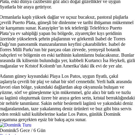
Plata, eski dünya cazibesini göz alıcı doğal güzellikler ve uygun
fiyatlarla bir araya getiriyor.
Ormanlarla kaplı yüksek dağlar ve uçsuz bucaksız, pastoral plajlarla
çevrili Puerto Plata, güneşli bir dinlenme ve tarihi ihtişamın mükemmel
bir karışımını sunar. Karayipler’in tek teleferiği Teleférico Puerto
Plata’ya ev sahipliği yapan bu bölgede, ziyaretçiler kıyı şeridinin
üzerinde yükselerek şehrin plajlarının ve görkemli Isabel de Torres
Dağı’nın panoramik manzaralarının keyfini çıkarabilirler. Isabel de
Torres Milli Parkı’nın bir parçası olan zirvede, yemyeşil botanik
bahçeleri ve bölgenin en eski tarihinin kalıntılarını bulacaksınız. Bunlar
arasında ilk kilisenin bulunduğu yer, kubbeli Kurtarıcı İsa Heykeli, gizli
mağaralar ve Kristof Kolomb’un Amerika’daki ilk evi de yer alır.
Adanın güney kıyısındaki Playa Los Patos, uygun fiyatlı, çakıl
taşlarıyla çevrili bir plaj ve rahat bir sörf cennetidir. Yerli halk arasında
favori olan bölge, yakındaki dağlardan akıp okyanusla buluşan ve
yüzme, sörf ve güneşlenme için mükemmel, göz alıcı bir tatlı ve tuzlu
su lagünü oluşturmak üzere bir araya gelen serin, kristal berraklığındaki
bir nehirle tanımlanır. Sakin nehir beslemeli lagünü ve yakındaki deniz
mağaralarından, taze yakalanmış deniz ürünleri ve buz gibi bira servis
eden renkli sahil kulübelerine kadar Los Patos, günlük Dominik
yaşamına gerçekten eşsiz bir bakış açısı sunar.
Dominik
5 Gece / 6 Gün