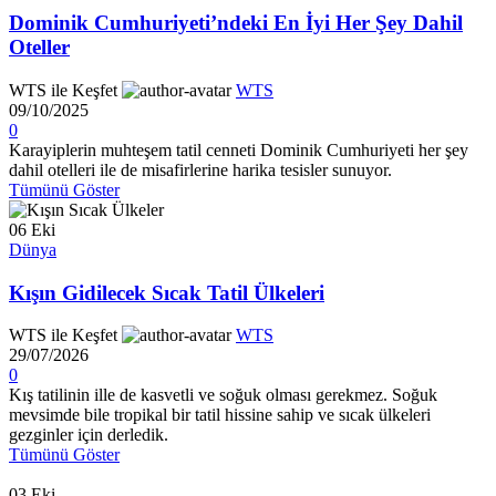
Dominik Cumhuriyeti’ndeki En İyi Her Şey Dahil
Oteller
WTS ile Keşfet
WTS
09/10/2025
0
Karayiplerin muhteşem tatil cenneti Dominik Cumhuriyeti her şey
dahil otelleri ile de misafirlerine harika tesisler sunuyor.
Tümünü Göster
06
Eki
Dünya
Kışın Gidilecek Sıcak Tatil Ülkeleri
WTS ile Keşfet
WTS
29/07/2026
0
Kış tatilinin ille de kasvetli ve soğuk olması gerekmez. Soğuk
mevsimde bile tropikal bir tatil hissine sahip ve sıcak ülkeleri
gezginler için derledik.
Tümünü Göster
03
Eki