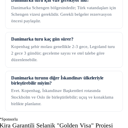
Danimarka turu için vize gerekiyor mu?
Danimarka Schengen bölgesindedir; Türk vatandaşları için
Schengen vizesi gereklidir. Gerekli belgeler rezervasyon
öncesi paylaşılır.
Danimarka turu kaç gün sürer?
Kopenhag şehir molası genellikle 2-3 gece, Legoland turu
2 gece 3 gündür; geceleme sayısı ve otel talebe göre
düzenlenebilir.
Danimarka turunu diğer İskandinav ülkeleriyle
birleştirebilir miyim?
Evet. Kopenhag, İskandinav Başkentleri rotasında
Stockholm ve Oslo ile birleştirilebilir; uçuş ve konaklama
birlikte planlanır.
*Sponsorlu
Kira Garantili Selanik "Golden Visa" Projesi