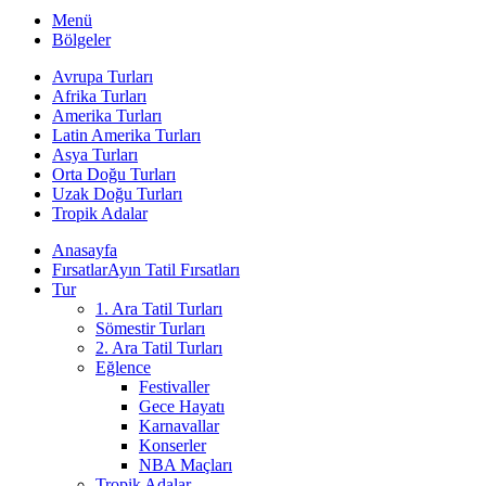
Menü
Bölgeler
Avrupa Turları
Afrika Turları
Amerika Turları
Latin Amerika Turları
Asya Turları
Orta Doğu Turları
Uzak Doğu Turları
Tropik Adalar
Anasayfa
Fırsatlar
Ayın Tatil Fırsatları
Tur
1. Ara Tatil Turları
Sömestir Turları
2. Ara Tatil Turları
Eğlence
Festivaller
Gece Hayatı
Karnavallar
Konserler
NBA Maçları
Tropik Adalar