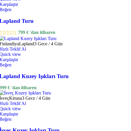
Karşılaştır
Beğen
Lapland Turu
799
€
'dan itibaren
Finlandiya
Lapland
3 Gece / 4 Gün
Hızlı Teklif Al
Quick view
Karşılaştır
Beğen
Lapland Kuzey Işıkları Turu
999
€
'dan itibaren
İsveç
Kiruna
3 Gece / 4 Gün
Hızlı Teklif Al
Quick view
Karşılaştır
Beğen
İsveç Kuzey Işıkları Turu