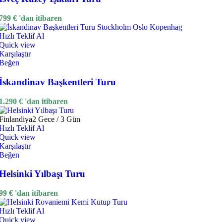
799
€
'dan itibaren
Hızlı Teklif Al
Quick view
Karşılaştır
Beğen
İskandinav Başkentleri Turu
1.290
€
'dan itibaren
Finlandiya
2 Gece / 3 Gün
Hızlı Teklif Al
Quick view
Karşılaştır
Beğen
Helsinki Yılbaşı Turu
99
€
'dan itibaren
Hızlı Teklif Al
Quick view