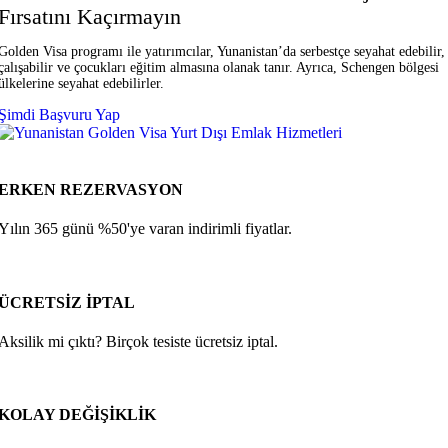
Fırsatını Kaçırmayın
Golden Visa programı ile yatırımcılar, Yunanistan’da serbestçe seyahat edebilir,
çalışabilir ve çocukları eğitim almasına olanak tanır. Ayrıca, Schengen bölgesi
ülkelerine seyahat edebilirler.
Şimdi Başvuru Yap
ERKEN REZERVASYON
Yılın 365 günü %50'ye varan indirimli fiyatlar.
ÜCRETSİZ İPTAL
Aksilik mi çıktı? Birçok tesiste ücretsiz iptal.
KOLAY DEĞİŞİKLİK