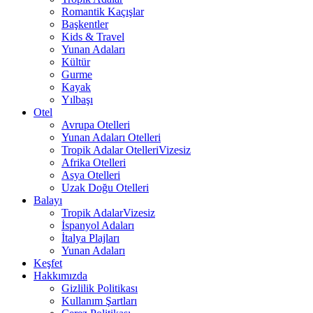
Romantik Kaçışlar
Başkentler
Kids & Travel
Yunan Adaları
Kültür
Gurme
Kayak
Yılbaşı
Otel
Avrupa Otelleri
Yunan Adaları Otelleri
Tropik Adalar Otelleri
Vizesiz
Afrika Otelleri
Asya Otelleri
Uzak Doğu Otelleri
Balayı
Tropik Adalar
Vizesiz
İspanyol Adaları
İtalya Plajları
Yunan Adaları
Keşfet
Hakkımızda
Gizlilik Politikası
Kullanım Şartları