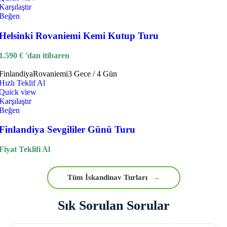
Karşılaştır
Beğen
Helsinki Rovaniemi Kemi Kutup Turu
1.590
€
'dan itibaren
Finlandiya
Rovaniemi
3 Gece / 4 Gün
Hızlı Teklif Al
Quick view
Karşılaştır
Beğen
Finlandiya Sevgililer Günü Turu
Fiyat Teklifi Al
Tüm İskandinav Turları
→
Sık Sorulan Sorular