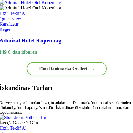
Hızlı Teklif Al
Quick view
Karşılaştır
Beğen
Admiral Hotel Kopenhag
149
€
'dan itibaren
Tüm Danimarka Otelleri
→
İskandinav Turları
Norveç'in fiyortlarından İsveç'in adalarına, Danimarka'nın masal şehirlerinden
Finlandiya'nın Laponya'sına dört İskandinav ülkesinin tüm rotalarını buradan
seçebilirsiniz.
İsveç
2 Gece / 3 Gün
Hızlı Teklif Al