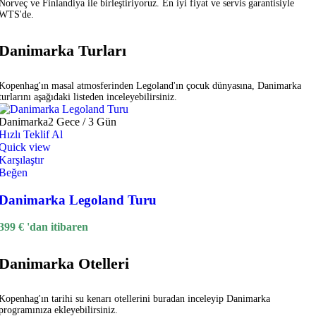
Norveç ve Finlandiya ile birleştiriyoruz. En iyi fiyat ve servis garantisiyle
WTS'de.
Danimarka Turları
Kopenhag'ın masal atmosferinden Legoland'ın çocuk dünyasına, Danimarka
turlarını aşağıdaki listeden inceleyebilirsiniz.
Danimarka
2 Gece / 3 Gün
Hızlı Teklif Al
Quick view
Karşılaştır
Beğen
Danimarka Legoland Turu
399
€
'dan itibaren
Danimarka Otelleri
Kopenhag'ın tarihi su kenarı otellerini buradan inceleyip Danimarka
programınıza ekleyebilirsiniz.