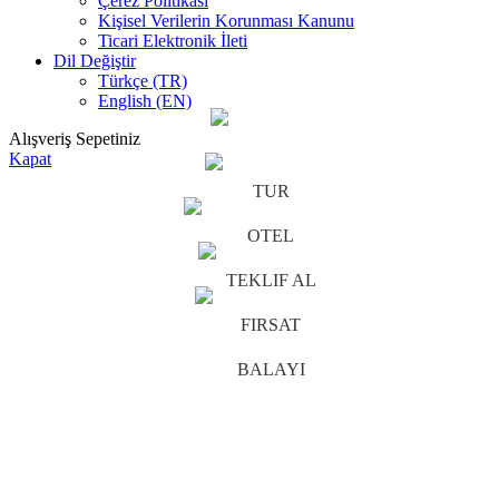
Çerez Politikası
Kişisel Verilerin Korunması Kanunu
Ticari Elektronik İleti
Dil Değiştir
Türkçe (TR)
English (EN)
Alışveriş Sepetiniz
Kapat
TUR
OTEL
TEKLIF AL
FIRSAT
BALAYI