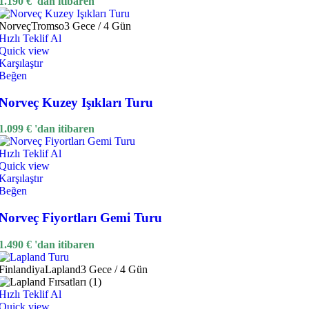
1.190
€
'dan itibaren
Norveç
Tromso
3 Gece / 4 Gün
Hızlı Teklif Al
Quick view
Karşılaştır
Beğen
Norveç Kuzey Işıkları Turu
1.099
€
'dan itibaren
Hızlı Teklif Al
Quick view
Karşılaştır
Beğen
Norveç Fiyortları Gemi Turu
1.490
€
'dan itibaren
Finlandiya
Lapland
3 Gece / 4 Gün
Hızlı Teklif Al
Quick view