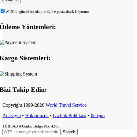
WTS'nin güncel fırsatları ile ilgili e-posta almak istiyorum.
Ödeme Yöntemleri:
Kargo Sistemleri:
Bizi Takip Edin:
Copyright
1999-2026
World Travel Service
Anasayfa
•
Hakkımızda
•
Gizlilik Politikası
•
İletişim
TÜRSAB A Grubu Belge No: 4388
Search