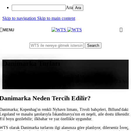
Ara
Skip to navigation
Skip to main content
MENU
Search
Danimarka Turları
Kopenhag'ın Nyhavn kanalları, Legoland ve masalsı şatolar;
Danimarka, İskandinavya'nın en neşeli ve aile dostu rotasıdır. En iyi
fiyat ve servis garantisiyle WTS'de.
Danimarka Neden Tercih Edilir?
Danimarka; Kopenhag'ın renkli Nyhavn limanı, Tivoli bahçeleri, Billund'daki
Legoland ve masalsı şatolarıyla İskandinavya'nın en neşeli, aile dostu ülkesidir.
Yıl boyu gezilebilir; ilkbahar ve yaz özellikle uygundur.
WTS olarak Danimarka turlarını ilgi alanınıza göre planlıyor, dilerseniz İsveç,