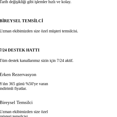
Tarih değişikliği gibi işlemler hızlı ve kolay.
BİREYSEL TEMSİLCİ
Uzman ekibimizden size özel müşteri temsilcisi.
7/24 DESTEK HATTI
Tüm destek kanallarımız sizin için 7/24 aktif.
Erken Rezervasyon
Yılın 365 günü %50'ye varan
indirimli fiyatlar.
Bireysel Temsilci
Uzman ekibimizden size özel
müşteri temsilcisi.