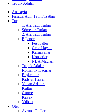
Tropik Adalar
Anasayfa
Fırsatlar
Ayın Tatil Fırsatları
Tur
1. Ara Tatil Turları
Sömestir Turları
2. Ara Tatil Turları
Eğlence
Festivaller
Gece Hayatı
Karnavallar
Konserler
NBA Maçları
Tropik Adalar
Romantik Kaçışlar
Başkentler
Kids & Travel
Yunan Adaları
Kültür
Gurme
Kayak
Yılbaşı
Otel
Avrupa Otelleri