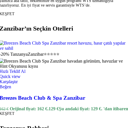
yalnızca ada tatili, beklentinize en uygun programı WTS uzmanlığıyla
hazırlıyoruz. En iyi fiyat ve servis garantisiyle WTS’de.
KEŞFET
Zanzibar’ın Seçkin Otelleri
-20%
Tanzanya
Zanzibar
⭐⭐⭐⭐⭐
Hızlı Teklif Al
Quick view
Karşılaştır
Beğen
Breezes Beach Club & Spa Zanzibar
Orijinal fiyat: 162 €.
129
€
Şu andaki fiyat: 129 €.
'dan itibare
162
€
KEŞFET