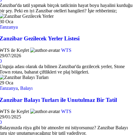
Zanzibar'da tatil yapmak birçok tatilcinin hayat boyu hayalini kurduğu
bir şey. Peki en iyi Zanzibar otelleri hangileri? İşte rehberimiz;
30
Oca
Tanzanya
Zanzibar Gezilecek Yerler Listesi
WTS ile Keşfet
WTS
29/07/2026
0
Unguja adası olarak da bilinen Zanzibar'da gezilecek yerler, Stone
Town rotası, baharat çiftlikleri ve plaj bölgeleri.
29
Oca
Tanzanya
,
Balayı
Zanzibar Balayı Turları ile Unutulmaz Bir Tatil
WTS ile Keşfet
WTS
29/01/2025
0
Balayınızda rüya gibi bir atmosfer mi istiyorsunuz? Zanzibar Balayı
turu size unutamayacağınız bir tatil vadediyor.