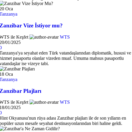
20
Oca
Tanzanya
Zanzibar Vize İstiyor mu?
WTS ile Keşfet
WTS
20/01/2025
0
Tanzanya'ya seyahat eden Türk vatandaşlarından diplomatik, hususi ve
hizmet pasaportu olanlar vizeden muaf. Umuma mahsus pasaportlu
vatandaşlar ise vizeye tabi.
18
Oca
Tanzanya
Zanzibar Plajları
WTS ile Keşfet
WTS
18/01/2025
0
Hint Okyanusu'nun rüya adası Zanzibar plajları ile de son yılların en
popüler uzun mesafe seyahat destinasyonlarından biri haline geldi.