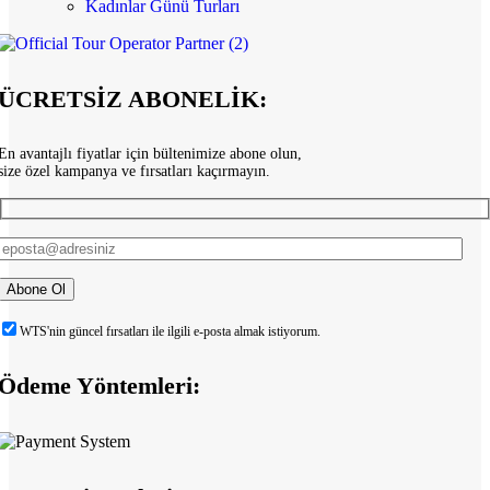
Kadınlar Günü Turları
ÜCRETSİZ ABONELİK:
En avantajlı fiyatlar için bültenimize abone olun,
size özel kampanya ve fırsatları kaçırmayın.
WTS'nin güncel fırsatları ile ilgili e-posta almak istiyorum.
Ödeme Yöntemleri: