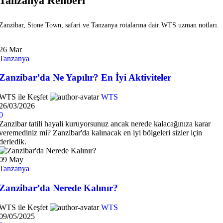
Tanzanya Rehberi
Zanzibar, Stone Town, safari ve Tanzanya rotalarına dair WTS uzman notları.
26
Mar
Tanzanya
Zanzibar’da Ne Yapılır? En İyi Aktiviteler
WTS ile Keşfet
WTS
26/03/2026
0
Zanzibar tatili hayali kuruyorsunuz ancak nerede kalacağınıza karar
veremediniz mi? Zanzibar'da kalınacak en iyi bölgeleri sizler için
derledik.
09
May
Tanzanya
Zanzibar’da Nerede Kalınır?
WTS ile Keşfet
WTS
09/05/2025