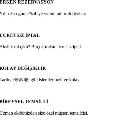
ERKEN REZERVASYON
Yılın 365 günü %50'ye varan indirimli fiyatlar.
ÜCRETSİZ İPTAL
Aksilik mi çıktı? Birçok tesiste ücretsiz iptal.
KOLAY DEĞİŞİKLİK
Tarih değişikliği gibi işlemler hızlı ve kolay.
BİREYSEL TEMSİLCİ
Uzman ekibimizden size özel müşteri temsilcisi.