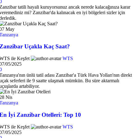
0
Zanzibar tatili hayali kuruyorsunuz ancak nerede kalacağınıza karar
veremediniz mi? Zanzibar'da kalınacak en iyi bölgeleri sizler için
derledik.
07
May
Tanzanya
Zanzibar Uçakla Kaç Saat?
WTS ile Keşfet
WTS
07/05/2025
0
Tanzanya'nın ünlü tatil adası Zanzibar'a Türk Hava Yolları'nın direkt
uçak seferleri ile 9 saatte ulaşmak mümkün. Bu süre aktarmalı
uçuşlarda artabiliyor.
28
Nis
Tanzanya
En İyi Zanzibar Otelleri: Top 10
WTS ile Keşfet
WTS
07/05/2025
0