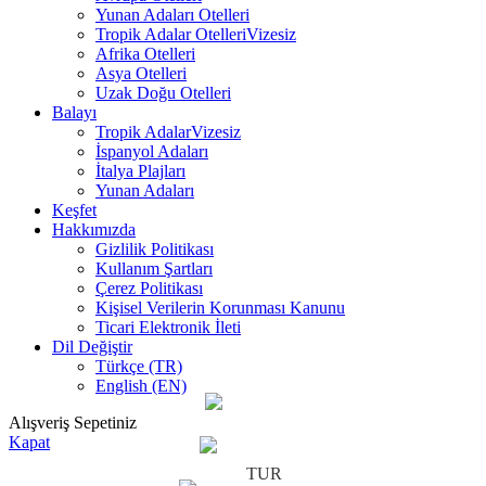
Yunan Adaları Otelleri
Tropik Adalar Otelleri
Vizesiz
Afrika Otelleri
Asya Otelleri
Uzak Doğu Otelleri
Balayı
Tropik Adalar
Vizesiz
İspanyol Adaları
İtalya Plajları
Yunan Adaları
Keşfet
Hakkımızda
Gizlilik Politikası
Kullanım Şartları
Çerez Politikası
Kişisel Verilerin Korunması Kanunu
Ticari Elektronik İleti
Dil Değiştir
Türkçe (TR)
English (EN)
Alışveriş Sepetiniz
Kapat
TUR